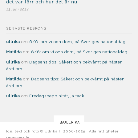
det var förr och hur det är nu
13 juni 2024
SENASTE RESPONS:
ullrika
om
6/6: om vi och dom, på Sveriges nationaldag
Matilda
om
6/6: om vi och dom, på Sveriges nationaldag
ullrika
om
Dagsens tips: Säkert och bekvämt på hästen
året om
Matilda
om
Dagsens tips: Säkert och bekvämt på hästen
året om
ullrika
om
Fredagspepp hitåt, ja tack!
@ULLRIKA
Idé, text och foto © Ullrika H 2006-2025 | Alla rättigheter
reserverade