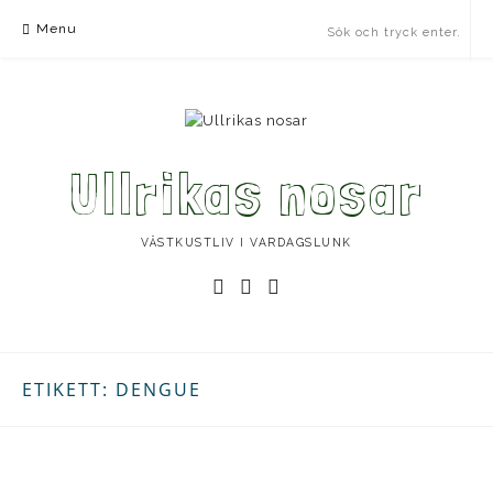
Skip
Menu
to
content
Ullrikas nosar
VÄSTKUSTLIV I VARDAGSLUNK
Instagram
Facebook
Instagram
Ullrika
Ullrika
Lolles
ETIKETT:
DENGUE