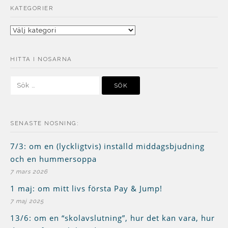
KATEGORIER
Kategorier
HITTA I NOSARNA
Sök
efter:
SENASTE NOSNING:
7/3: om en (lyckligtvis) inställd middagsbjudning
och en hummersoppa
7 mars 2026
1 maj: om mitt livs första Pay & Jump!
7 maj 2025
13/6: om en “skolavslutning”, hur det kan vara, hur