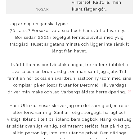
vintersol. Kallt, ja, men
klara färger gör…
NOSAR
Jag är nog en ganska typisk
70-talist? Försöker vara snäll och har svårt att vara tyst.
Bor sedan 2002 i tegelgul femtiotalsvilla med yvig
trädgård. Huset är gatans minsta och ligger inte särskilt
långt från havet.
I vårt lilla hus bor två kloka ungar, tre katter (dubblett i
svarta och en brunrandig), en man samt jag själv. Till
familjen hör också en svartbrun hästponny (som med sina
kompisar på en lösdrift utanför Derome). Till vardags
driver min make och jag Varbergs äldsta herrekipering.
♡
Här i Ullrikas nosar skriver jag om det som glädjer, retar
eller förvånar mig. Sånt är roligt, sorgligt, härligt och
viktigt. Ibland lite tips, ibland bara dagbok. Häng kvar! Jag
är sådär ovanligt vanlig, skämtsamt seriöst, fast på riktigt...
alltid personligt, inte uteslutande privat. Den däringa