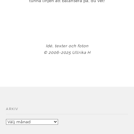
tunna linjen att balansera på, du vet!
Idé, texter och foton
© 2006-2025 Ullrika H
ARKIV
Arkiv