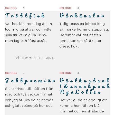
6
0
(B)LOGG
(B)LOGG
T r ö t t f i s k
V å r k ä n s l o r
Var hos läkaren idag å han
Tidigt pass på jobbet idag
tog mig på allvar och ville
så mörkerkörning slapp jag.
sjukskriva mig på 100%
Däremot var det nästan
men jag bah “fast asså…
tomt i tanken så 67 liter
diesel fick…
VÄLKOMMEN TILL MINA
2
0
(B)LOGG
(B)LOGG
J o b b p r e m i ä r
V ä s t k u s t s o l
! & s n e a k p e a k
Sjukskriven till hälften från
N y a L o l l e s
idag och två veckor framåt
och jag är lika delar nervös
Det var alldeles otroligt att
och glatt spänd på hur det…
komma hem till en blå
himmel och en strålande