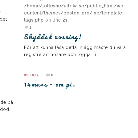
/home/lolleshe/ullrika.se/public_html/wp-
 i
content/themes/boston-pro/inc/template-
ndet
tags.php
on line
21
2
Skyddad nosning!
För att kunna läsa detta inlägg måste du vara
registrerad nosare och logga in.
0
(B)LOGG
,
14mars – om pi.
nde på
 död.