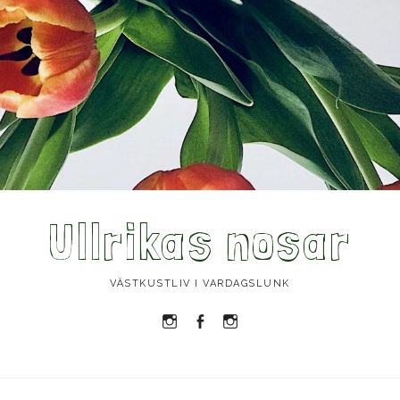
Ullrikas nosar
VÄSTKUSTLIV I VARDAGSLUNK
Instagram
Facebook
Instagram
Ullrika
Ullrika
Lolles