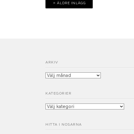
Inläggsnavigering
ÄLDRE INLÄGG
ARKIV
Arkiv
KATEGORIER
Kategorier
HITTA I NOSARNA