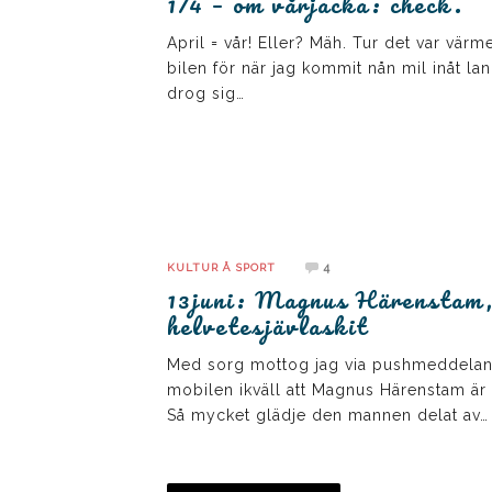
1/4 – om vårjacka: check.
April = vår! Eller? Mäh. Tur det var värme
bilen för när jag kommit nån mil inåt la
drog sig…
4
KULTUR Å SPORT
13juni: Magnus Härenstam
helvetesjävlaskit
Med sorg mottog jag via pushmeddela
mobilen ikväll att Magnus Härenstam är
Så mycket glädje den mannen delat av…