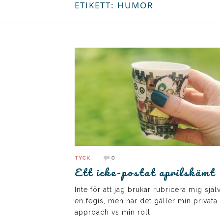
ETIKETT:
HUMOR
0
TYCK
Ett icke-postat aprilskämt
Inte för att jag brukar rubricera mig sjä
en fegis, men när det gäller min privata
approach vs min roll…