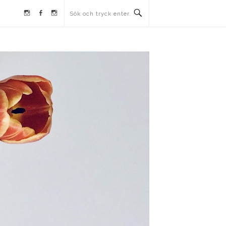
Instagram
Facebook
Instagram
Ullrika
Ullrika
Lolles