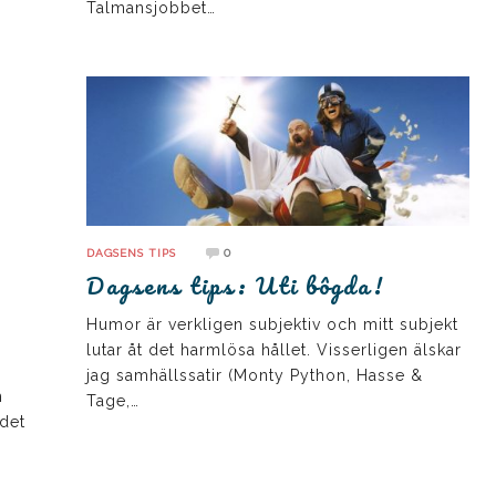
Talmansjobbet…
0
DAGSENS TIPS
Dagsens tips: Uti bôgda!
Humor är verkligen subjektiv och mitt subjekt
lutar åt det harmlösa hållet. Visserligen älskar
jag samhällssatir (Monty Python, Hasse &
h
Tage,…
 det