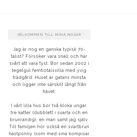
VÄLKOMMEN TILL MINA NOSAR
Jag är nog en ganska typisk 70-
talist? Försöker vara snäll och har
svårt att vara tyst. Bor sedan 2002 i
tegelgul femtiotalsvilla med yvig
trädgård. Huset är gatans minsta
och ligger inte särskilt långt från
havet.
I vårt lilla hus bor två kloka ungar,
tre katter (dubblett i svarta och en
brunrandig), en man samt jag själv.
Till familjen hör också en svartbrun
hästponny (som med sina kompisar