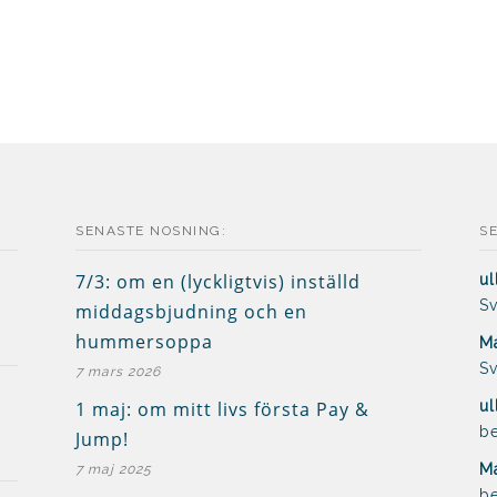
SENASTE NOSNING:
S
7/3: om en (lyckligtvis) inställd
ul
Sv
middagsbjudning och en
hummersoppa
Ma
Sv
7 mars 2026
1 maj: om mitt livs första Pay &
ul
be
Jump!
Ma
7 maj 2025
be