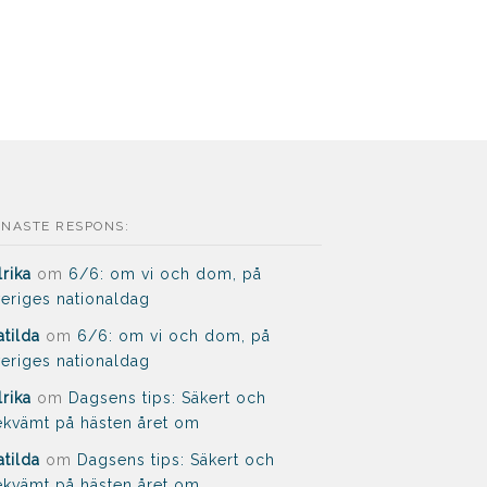
ENASTE RESPONS:
lrika
om
6/6: om vi och dom, på
eriges nationaldag
tilda
om
6/6: om vi och dom, på
eriges nationaldag
lrika
om
Dagsens tips: Säkert och
kvämt på hästen året om
tilda
om
Dagsens tips: Säkert och
kvämt på hästen året om