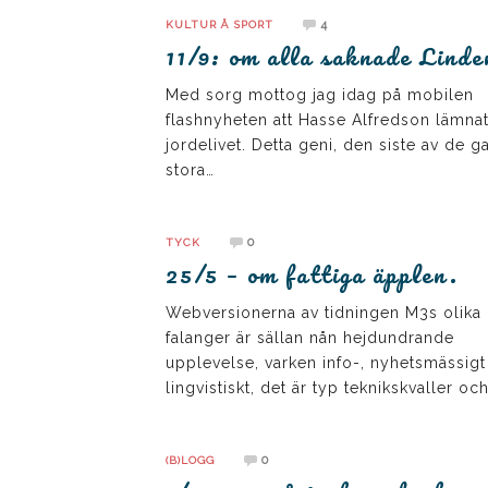
4
KULTUR Å SPORT
11/9: om alla saknade Lind
Med sorg mottog jag idag på mobilen
flashnyheten att Hasse Alfredson lämna
jordelivet. Detta geni, den siste av de 
stora…
0
TYCK
25/5 – om fattiga äpplen.
Webversionerna av tidningen M3s olika
falanger är sällan nån hejdundrande
upplevelse, varken info-, nyhetsmässigt 
lingvistiskt, det är typ teknikskvaller oc
0
(B)LOGG