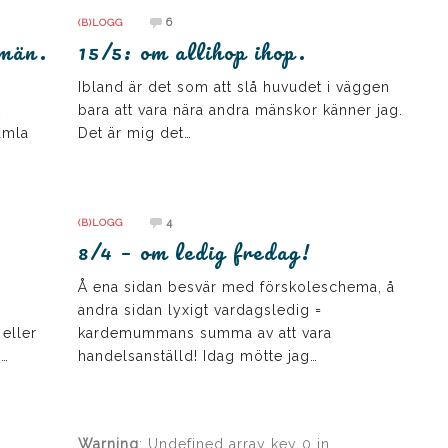
6
(B)LOGG
emän.
15/5: om allihop ihop.
Ibland är det som att slå huvudet i väggen
t
bara att vara nära andra mänskor känner jag.
gamla
Det är mig det…
4
(B)LOGG
8/4 – om ledig fredag!
Å ena sidan besvär med förskoleschema, å
andra sidan lyxigt vardagsledig =
eller
kardemummans summa av att vara
h…
handelsanställd! Idag mötte jag…
Warning
: Undefined array key 0 in