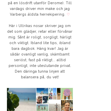
på en lösdrift utanför Derome). Till
vardags driver min make och jag
Varbergs äldsta herrekipering.
♡
Här i Ullrikas nosar skriver jag om
det som glädjer, retar eller förvånar
mig. Sånt är roligt, sorgligt, härligt
och viktigt. Ibland lite tips, ibland
bara dagbok. Häng kvar! Jag är
sådär ovanligt vanlig, skämtsamt
seriöst, fast på riktigt... alltid
personligt, inte uteslutande privat.
Den däringa tunna linjen att
balansera på, du vet!