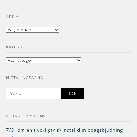
ARKIV
Arkiv
KATEGORIER
Kategorier
HITTA I NOSARNA
Sök
efter:
SENASTE NOSNING:
7/3: om en (lyckligtvis) inställd middagsbjudning