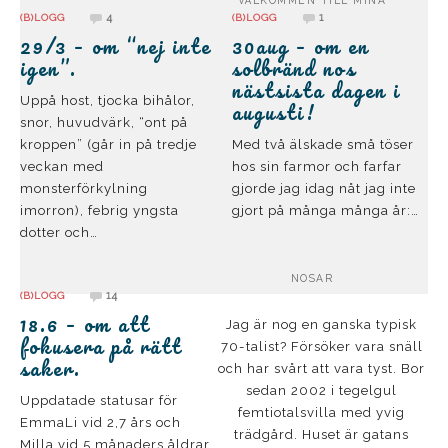
4
1
(B)LOGG
(B)LOGG
29/3 – om “nej inte
30aug – om en
igen”.
solbränd nos
nästsista dagen i
Uppå host, tjocka bihålor,
augusti!
snor, huvudvärk, “ont på
kroppen” (går in på tredje
Med två älskade små töser
veckan med
hos sin farmor och farfar
monsterförkylning
gjorde jag idag nåt jag inte
imorron), febrig yngsta
gjort på många många år:…
dotter och…
NOSAR
14
(B)LOGG
18.6 – om att
Jag är nog en ganska typisk
fokusera på rätt
70-talist? Försöker vara snäll
saker.
och har svårt att vara tyst. Bor
sedan 2002 i tegelgul
Uppdatade statusar för
femtiotalsvilla med yvig
EmmaLi vid 2,7 års och
trädgård. Huset är gatans
Milla vid 5 månaders åldrar