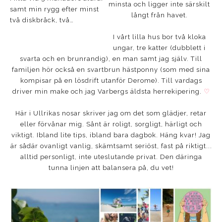
minsta och ligger inte särskilt
samt min rygg efter minst
långt från havet.
två diskbråck, två…
I vårt lilla hus bor två kloka
ungar, tre katter (dubblett i
svarta och en brunrandig), en man samt jag själv. Till
familjen hör också en svartbrun hästponny (som med sina
kompisar på en lösdrift utanför Derome). Till vardags
driver min make och jag Varbergs äldsta herrekipering.
♡
Här i Ullrikas nosar skriver jag om det som glädjer, retar
eller förvånar mig. Sånt är roligt, sorgligt, härligt och
viktigt. Ibland lite tips, ibland bara dagbok. Häng kvar! Jag
är sådär ovanligt vanlig, skämtsamt seriöst, fast på riktigt...
alltid personligt, inte uteslutande privat. Den däringa
tunna linjen att balansera på, du vet!