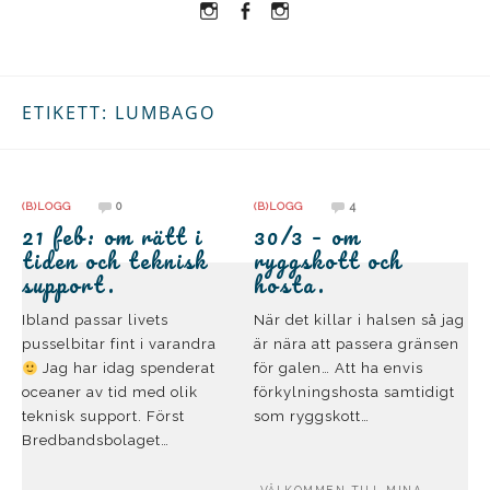
Instagram
Facebook
Instagram
Ullrika
Ullrika
Lolles
ETIKETT:
LUMBAGO
0
4
(B)LOGG
(B)LOGG
21 feb: om rätt i
30/3 – om
tiden och teknisk
ryggskott och
support.
hosta.
Ibland passar livets
När det killar i halsen så jag
pusselbitar fint i varandra
är nära att passera gränsen
Jag har idag spenderat
för galen… Att ha envis
oceaner av tid med olik
förkylningshosta samtidigt
teknisk support. Först
som ryggskott…
Bredbandsbolaget…
VÄLKOMMEN TILL MINA