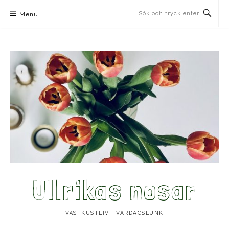
Skip
Menu
to
content
Ullrikas nosar
VÄSTKUSTLIV I VARDAGSLUNK