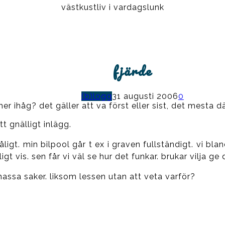
västkustliv i vardagslunk
fjärde
(b)logg
31 augusti 2006
0
ihåg? det gäller att va först eller sist, det mesta d
t gnälligt inlägg.
dåligt. min bilpool går t ex i graven fullständigt. vi b
ligt vis. sen får vi väl se hur det funkar. brukar vilja ge
assa saker. liksom lessen utan att veta varför?