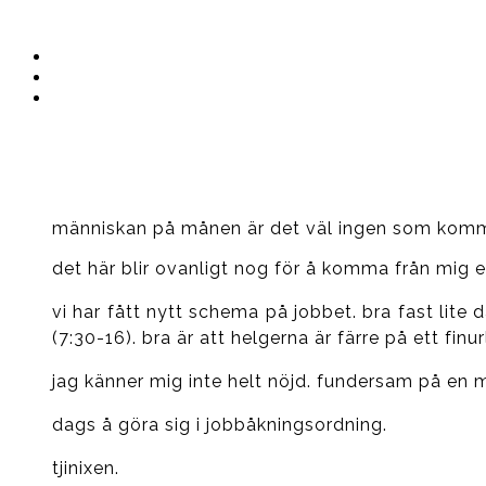
Instagram
Ullrika
Facebook
Ullrika
Instagram
Lolles
människan på månen är det väl ingen som kommer 
det här blir ovanligt nog för å komma från mig et
vi har fått nytt schema på jobbet. bra fast lite 
(7:30-16). bra är att helgerna är färre på ett finur
jag känner mig inte helt nöjd. fundersam på en m
dags å göra sig i jobbåkningsordning.
tjinixen.