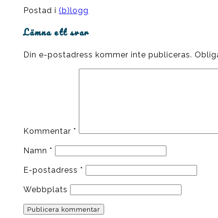
Postad i
(b)logg
Lämna ett svar
Din e-postadress kommer inte publiceras.
Oblig
Kommentar
*
Namn
*
E-postadress
*
Webbplats