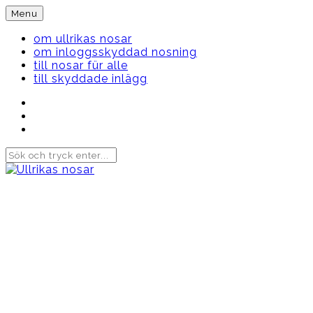
Skip
Menu
to
content
om ullrikas nosar
om inloggsskyddad nosning
till nosar für alle
till skyddade inlägg
Instagram
Ullrika
Facebook
Ullrika
Instagram
Lolles