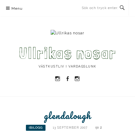
Skip
Menu
to
content
Ullrikas nosar
VÄSTKUSTLIV I VARDAGSLUNK
Instagram
Facebook
Instagram
Ullrika
Ullrika
Lolles
glendalough
13 SEPTEMBER 2007
2
(B)LOGG