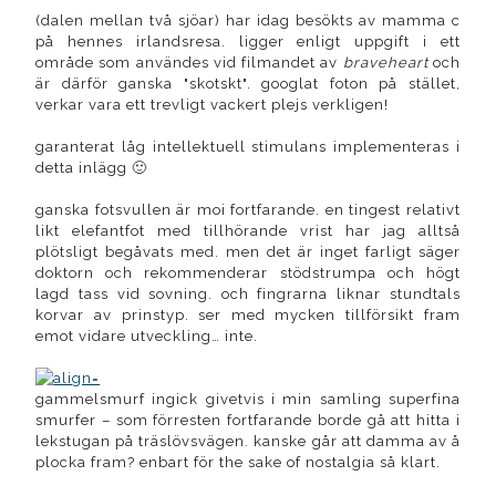
(dalen mellan två sjöar) har idag besökts av mamma c
på hennes irlandsresa. ligger enligt uppgift i ett
område som användes vid filmandet av
braveheart
och
är därför ganska "skotskt". googlat foton på stället,
verkar vara ett trevligt vackert plejs verkligen!
garanterat låg intellektuell stimulans implementeras i
detta inlägg 🙂
ganska fotsvullen är moi fortfarande. en tingest relativt
likt elefantfot med tillhörande vrist har jag alltså
plötsligt begåvats med. men det är inget farligt säger
doktorn och rekommenderar stödstrumpa och högt
lagd tass vid sovning. och fingrarna liknar stundtals
korvar av prinstyp. ser med mycken tillförsikt fram
emot vidare utveckling… inte.
gammelsmurf ingick givetvis i min samling superfina
smurfer – som förresten fortfarande borde gå att hitta i
lekstugan på träslövsvägen. kanske går att damma av å
plocka fram? enbart för the sake of nostalgia så klart.