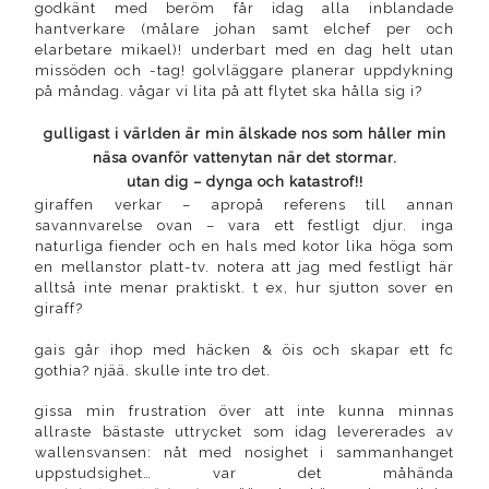
godkänt med beröm får idag alla inblandade
hantverkare (målare johan samt elchef per och
elarbetare mikael)! underbart med en dag helt utan
missöden och -tag! golvläggare planerar uppdykning
på måndag. vågar vi lita på att flytet ska hålla sig i?
gulligast i världen är min älskade nos som håller min
näsa ovanför vattenytan när det stormar.
utan dig – dynga och katastrof!!
giraffen verkar – apropå referens till annan
savannvarelse ovan – vara ett festligt djur.
inga
naturliga fiender och en hals med kotor lika höga som
en mellanstor platt-tv. notera att jag med festligt här
alltså inte menar praktiskt. t ex, hur sjutton sover en
giraff?
gais går ihop med häcken & öis och skapar ett fc
gothia? njää. skulle inte tro det.
gissa min frustration över att inte kunna minnas
allraste bästaste uttrycket som idag levererades av
wallensvansen: nåt med nosighet i sammanhanget
uppstudsighet… var det måhända