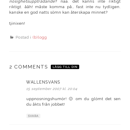
nosighetsuppträdande
? nää. det känns inte riktigt
riktigt. ååh! måste komma på… fast inte nu tydligen.
kanske en god natts sömn kan återskapa minnet?
tjinixen!
Postad i
(b)logg
2 COMMENTS
LÄGG TILL DIN
WALLENSVANS
skriver:
15 september 2007 kl. 20:04
uppnosningshumör! 🙂 om du glömt det sen
du åkts från jobbet!
SVARA