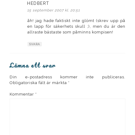
HEDBERT
skriver:
15 september 2007 kl. 20:51
åh! jag hade faktiskt inte glömt (skrev upp på
en lapp för säkerhets skull ;), men du är den
allraste bästaste som påminns kompisen!
SVARA
Lämna ett svar
Din e-postadress kommer inte publiceras.
Obligatoriska fält är märkta
*
Kommentar
*