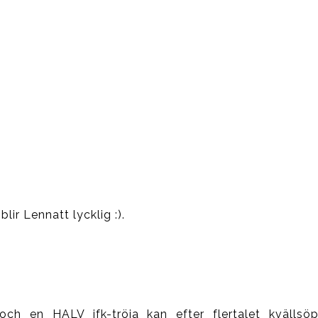
ir Lennatt lycklig :).
 och en HALV ifk-tröja kan efter flertalet kvällsö