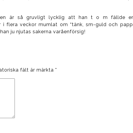
isen är så gruvligt lycklig att han t o m fällde e
 har i flera veckor mumlat om “tänk, sm-guld och pa
 han ju njutas sakerna varåenförsig!
atoriska fält är märkta
*