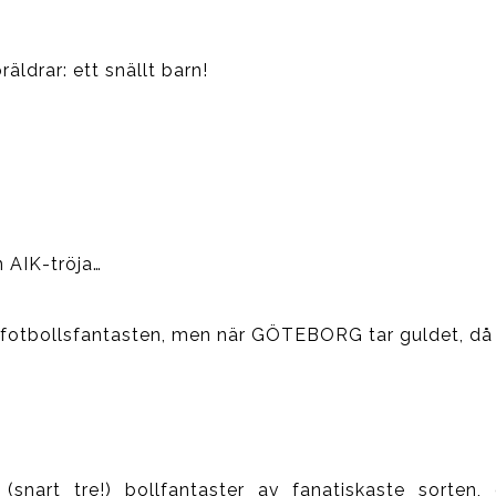
ldrar: ett snällt barn!
n AIK-tröja…
e fotbollsfantasten, men när GÖTEBORG tar guldet, då bl
(snart tre!) bollfantaster av fanatiskaste sorten,