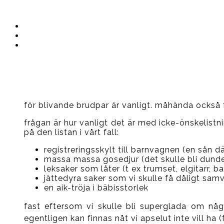
Instagram
Ullrika
Facebook
Ullrika
Instagram
Lolles
för blivande brudpar är vanligt. måhända också fö
frågan är hur vanligt det är med icke-önskelistn
på den listan i vårt fall:
registreringsskylt till barnvagnen (en sån 
massa massa gosedjur (det skulle bli dunder
leksaker som låter (t ex trumset, elgitarr, b
jättedyra saker som vi skulle få dåligt samv
en aik-tröja i bäbisstorlek
fast eftersom vi skulle bli superglada om någon
egentligen kan finnas nåt vi apselut inte vill h