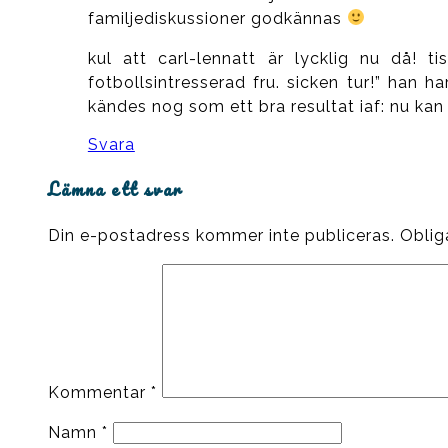
familjediskussioner godkännas
kul att carl-lennatt är lycklig nu då! t
fotbollsintresserad fru. sicken tur!” han
kändes nog som ett bra resultat iaf: nu kan
Svara
Lämna ett svar
Din e-postadress kommer inte publiceras.
Oblig
Kommentar
*
Namn
*