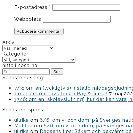
E-postadress
*
Webbplats
Arkiv
Arkiv
Kategorier
Kategorier
hitta i nosarna
Sök
efter:
Senaste nosning:
7/3: om en (lyckligtvis) inställd middagsbjud
1 maj: om mitt livs första Pay & Jump!
7 maj 20
13/6: om en “skolavslutning”, hur det kan vara, h
Senaste respons:
ullrika
om
6/6: om vi och dom, på Sveriges nat
Matilda
om
6/6: om vi och dom, på Sveriges na
ullrika
om
Dagsens tips: Säkert och bekvämt på