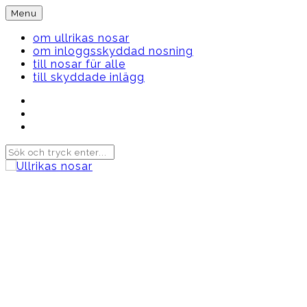
Skip
Menu
to
content
om ullrikas nosar
om inloggsskyddad nosning
till nosar für alle
till skyddade inlägg
Instagram
Ullrika
Facebook
Ullrika
Instagram
Lolles