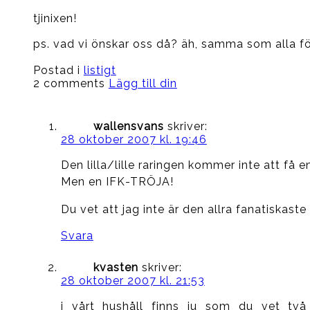
tjinixen!
ps. vad vi önskar oss då? äh, samma som alla förä
Postad i
listigt
2 comments
Lägg till din
wallensvans
skriver:
28 oktober 2007 kl. 19:46
Den lilla/lille raringen kommer inte att få e
Men en IFK-TRÖJA!
Du vet att jag inte är den allra fanatiskast
Svara
kvasten
skriver:
28 oktober 2007 kl. 21:53
i vårt hushåll finns ju som du vet två 