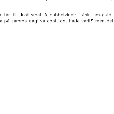
n tår till kvällsmat å bubbelvinet: “tänk, sm-guld
ppa på samma dag! va coolt det hade varit!” men det