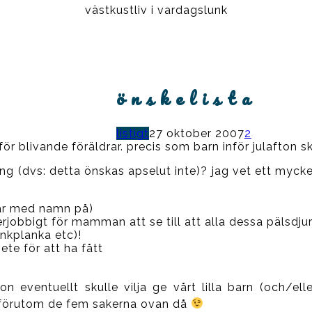
västkustliv i vardagslunk
ö n s k e l i s t a
listigt
27 oktober 2007
2
r blivande föräldrar. precis som barn inför julafton sk
ing (dvs: detta önskas apselut inte)? jag vet ett myck
där med namn på)
jobbigt för mamman att se till att alla dessa pälsdjur
ankplanka etc)!
ete för att ha fått
 eventuellt skulle vilja ge vårt lilla barn (och/elle
a (förutom de fem sakerna ovan då