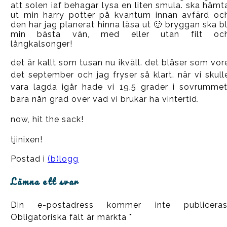
att solen iaf behagar lysa en liten smula. ska hämt
ut min harry potter på kvantum innan avfärd oc
den har jag planerat hinna läsa ut 🙂 bryggan ska bl
min bästa vän, med eller utan filt oc
långkalsonger!
det är kallt som tusan nu ikväll. det blåser som vor
det september och jag fryser så klart. när vi skull
vara lagda igår hade vi 19,5 grader i sovrummet
bara nån grad över vad vi brukar ha vintertid.
now, hit the sack!
tjinixen!
Postad i
(b)logg
Lämna ett svar
Din e-postadress kommer inte publiceras
Obligatoriska fält är märkta
*