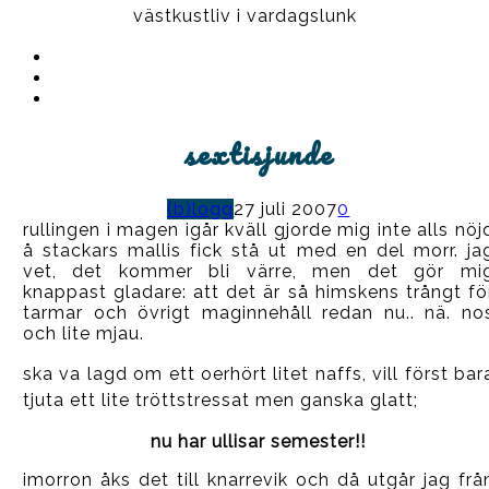
västkustliv i vardagslunk
Instagram
Ullrika
Facebook
Ullrika
Instagram
Lolles
sextisjunde
(b)logg
27 juli 2007
0
rullingen i magen igår kväll gjorde mig inte alls nöj
å stackars mallis fick stå ut med en del morr. ja
vet, det kommer bli värre, men det gör mi
knappast gladare: att det är så himskens trångt fö
tarmar och övrigt maginnehåll redan nu.. nä. no
och lite mjau.
ska va lagd om ett oerhört litet naffs, vill först bar
tjuta ett lite tröttstressat men ganska glatt;
nu har ullisar semester
!!
imorron åks det till knarrevik och då utgår jag frå