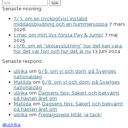
Sök
efter:
Senaste nosning:
7/3: om en (lyckligtvis) inställd
middagsbjudning och en hummersoppa
7 mars
2026
1 maj: om mitt livs första Pay & Jump!
7 maj
2025
13/6: om en “skolavslutning”, hur det kan vara,
hur det var förr och hur det är nu
13 juni 2024
Senaste respons:
ullrika
om
6/6: om vi och dom, på Sveriges
nationaldag
Matilda
om
6/6: om vi och dom, på Sveriges
nationaldag
ullrika
om
Dagsens tips: Säkert och bekvämt
på hästen året om
Matilda
om
Dagsens tips: Säkert och bekvämt
på hästen året om
ullrika
om
Fredagspepp hitåt, ja tack!
@ullrika