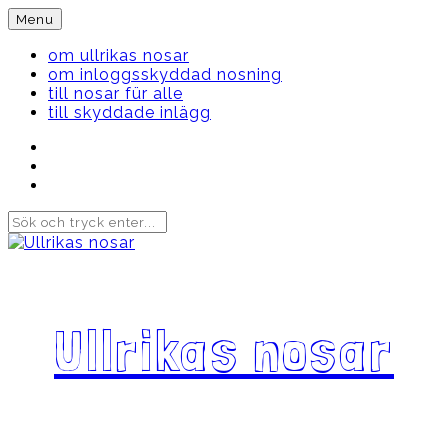
Skip
Menu
to
content
om ullrikas nosar
om inloggsskyddad nosning
till nosar für alle
till skyddade inlägg
Instagram
Ullrika
Facebook
Ullrika
Instagram
Lolles
Ullrikas nosar