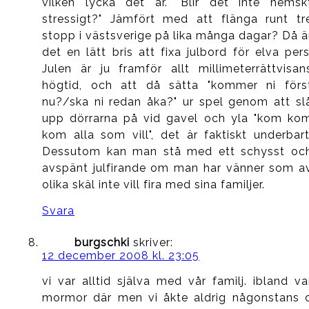
vilken lycka det är. "Blir det inte hemsk
stressigt?" Jämfört med att flänga runt tr
stopp i västsverige på lika många dagar? Då ä
det en lätt bris att fixa julbord för elva pers
Julen är ju framför allt millimeterrättvisan
högtid, och att då sätta "kommer ni förs
nu?/ska ni redan åka?" ur spel genom att sl
upp dörrarna på vid gavel och yla "kom ko
kom alla som vill", det är faktiskt underbart
Dessutom kan man stå med ett schysst oc
avspänt julfirande om man har vänner som a
olika skäl inte vill fira med sina familjer.
Svara
burgschki
skriver:
12 december 2008 kl. 23:05
vi var alltid själva med vår familj. ibland va
mormor där men vi åkte aldrig någonstans 