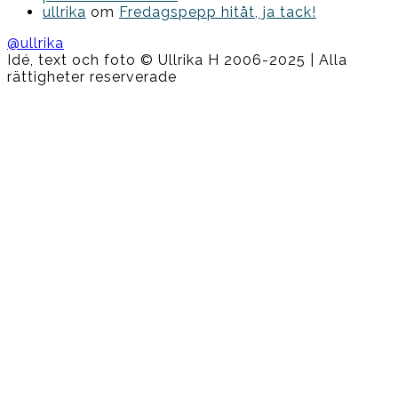
ullrika
om
Fredagspepp hitåt, ja tack!
@ullrika
Idé, text och foto © Ullrika H 2006-2025 | Alla
rättigheter reserverade
Boston
Theme
by
FameThemes