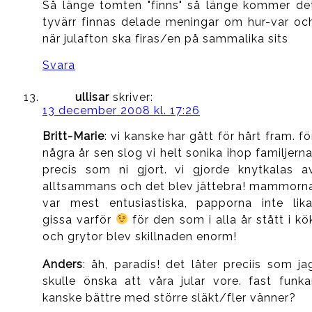
Så länge tomten "finns" så länge kommer de
tyvärr finnas delade meningar om hur-var oc
när julafton ska firas/en på sammalika sits
Svara
ullisar
skriver:
13 december 2008 kl. 17:26
Britt-Marie
: vi kanske har gått för hårt fram. fö
några år sen slog vi helt sonika ihop familjerna
precis som ni gjort. vi gjorde knytkalas a
alltsammans och det blev jättebra! mammorn
var mest entusiastiska, papporna inte lika
gissa varför
för den som i alla år stått i kö
och grytor blev skillnaden enorm!
Anders
: åh, paradis! det låter preciis som ja
skulle önska att våra jular vore. fast funka
kanske bättre med större släkt/fler vänner?