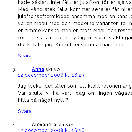
hade såklart inte fått er julafton för er själva
Med vänd stek (alla kommer senare) får ni e
julaftonseftermiddag ensamma med en kansk
vaken Maali med den moderna varianten får n
en timme kanske med en trött Maali och reste
för er själva…. och tydligen sura släktingar
dock INTE jag! Kram fr ensamma mamman!
Svara
Anna
skriver:
12 december 2008 kl. 16:23
Jag tycker det låter som ett klokt resonemang
Var skulle vi ha vart idag om ingen vågad
hitta på något nytt!?
Svara
Alexandra
skriver:
12 december 2008 kl. 16:56