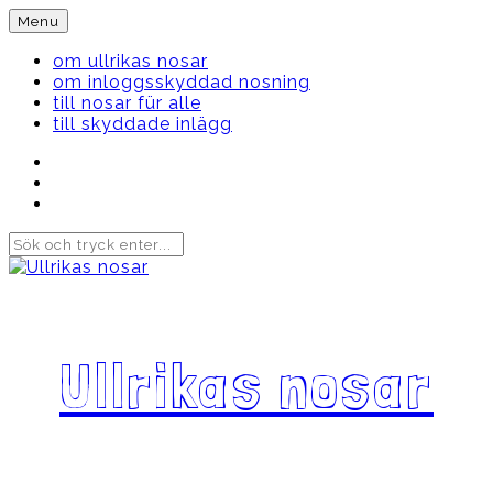
Skip
Menu
to
content
om ullrikas nosar
om inloggsskyddad nosning
till nosar für alle
till skyddade inlägg
Instagram
Ullrika
Facebook
Ullrika
Instagram
Lolles
Ullrikas nosar