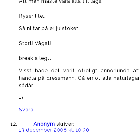
Att man måste vara alla till lags.
Ryser lite….
Så ni tar på er julstöket.
Stort! Vågat!
break a leg….
Visst hade det varit otroligt annorlunda at
handla på dressmann. Gå emot alla naturlagar
sådär.
=)
Svara
Anonym
skriver:
13 december 2008 kl. 10:30