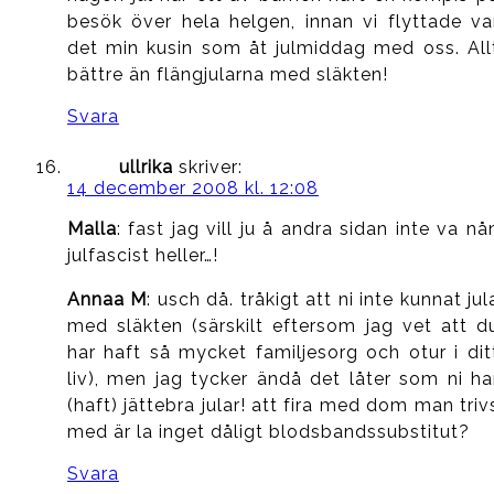
besök över hela helgen, innan vi flyttade va
det min kusin som åt julmiddag med oss. All
bättre än flängjularna med släkten!
Svara
ullrika
skriver:
14 december 2008 kl. 12:08
Malla
: fast jag vill ju å andra sidan inte va nå
julfascist heller…!
Annaa M
: usch då. tråkigt att ni inte kunnat jul
med släkten (särskilt eftersom jag vet att d
har haft så mycket familjesorg och otur i dit
liv), men jag tycker ändå det låter som ni ha
(haft) jättebra jular! att fira med dom man triv
med är la inget dåligt blodsbandssubstitut?
Svara