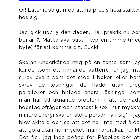
Oj! Låter jobbigt med att ha precis hela släkte
hos sig!
Jag gick upp 5 den dagen. Har prakrik nu oc
börjar 7. Måste åka buss i typ en timme (me
byte) för att komma dit… Suck!
Skolan underkände mig på en tenta som ja
kunde (som ett rinnande vatten), för jag int
skrev exakt som det stod i boken eller bar
skrev de lösningar de hade, utan dro
paralleller och hittade andra lösningar so
man har till liknande problem. + att de had
högstadiefrågor och statestik (ex "hur mycke
mindre energi ska en äldre person få i sig" – ja
blev skitarg och sa att det har inte med ålde
att göra utan hur mycket man förbrukar. Punkt
Det fick jag inga poäng för. Påpekas bör at