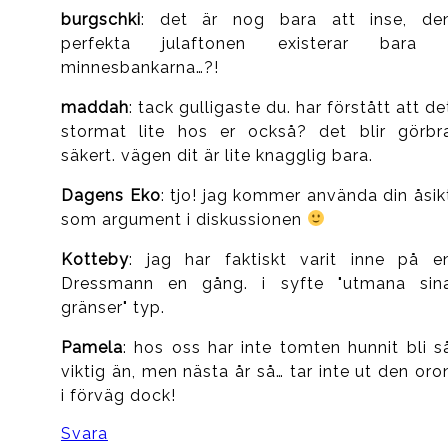
burgschki
: det är nog bara att inse, de
perfekta julaftonen existerar bara 
minnesbankarna…?!
maddah
: tack gulligaste du. har förstått att de
stormat lite hos er också? det blir görbr
säkert. vägen dit är lite knagglig bara.
Dagens Eko
: tjo! jag kommer använda din åsik
som argument i diskussionen
Kotteby
: jag har faktiskt varit inne på e
Dressmann en gång. i syfte "utmana sin
gränser" typ.
Pamela
: hos oss har inte tomten hunnit bli s
viktig än, men nästa år så… tar inte ut den oro
i förväg dock!
Svara