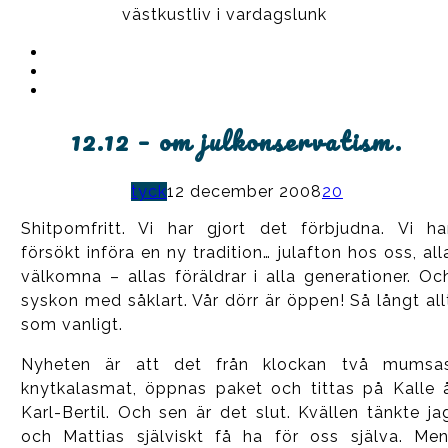
västkustliv i vardagslunk
Instagram
Ullrika
Facebook
Ullrika
Instagram
Lolles
12.12 – om julkonservatism.
tyck
12 december 2008
20
Shitpomfritt. Vi har gjort det förbjudna. Vi ha
försökt införa en ny tradition… julafton hos oss, all
välkomna – allas föräldrar i alla generationer. Oc
syskon med såklart. Vår dörr är öppen! Så långt all
som vanligt.
Nyheten är att det från klockan två mumsa
knytkalasmat, öppnas paket och tittas på Kalle 
Karl-Bertil. Och sen är det slut. Kvällen tänkte ja
och Mattias själviskt få ha för oss själva. Men