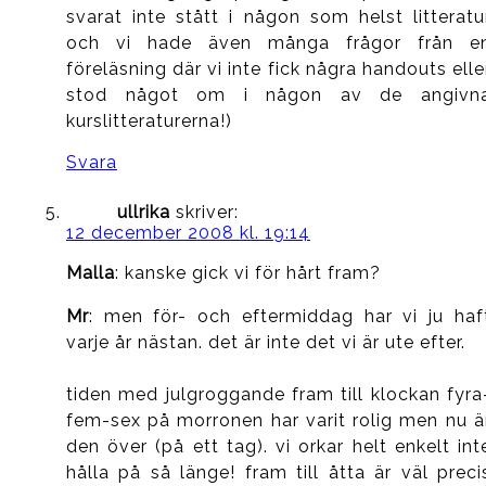
svarat inte stått i någon som helst litteratu
och vi hade även många frågor från e
föreläsning där vi inte fick några handouts elle
stod något om i någon av de angivn
kurslitteraturerna!)
Svara
ullrika
skriver:
12 december 2008 kl. 19:14
Malla
: kanske gick vi för hårt fram?
Mr
: men för- och eftermiddag har vi ju haf
varje år nästan. det är inte det vi är ute efter.
tiden med julgroggande fram till klockan fyra
fem-sex på morronen har varit rolig men nu ä
den över (på ett tag). vi orkar helt enkelt int
hålla på så länge! fram till åtta är väl preci