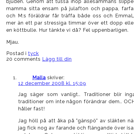
bjuden. Genom att tussa ihop allesammans slippe
mamma sitta ensam på julafton och pappa, farfa
och M:s föräldrar får träffa både oss och EmmaL
mer än ett par stressiga timmar över ett dopp elle
en köttbulle. Hur tänkte vi då? Fel uppenbarligen.
Mjau.
Postad i
tyck
20 comments
Lägg till din
Malla
skriver:
12 december 2008 kl. 15:09
Jag säger som vanligt.. Traditioner blir ing
traditioner om inte någon förändrar dem.. OC
håller fast!
Jag höll på att åka på "gänspö" av släkten nä
jag fick nog av farande och flängande över isa