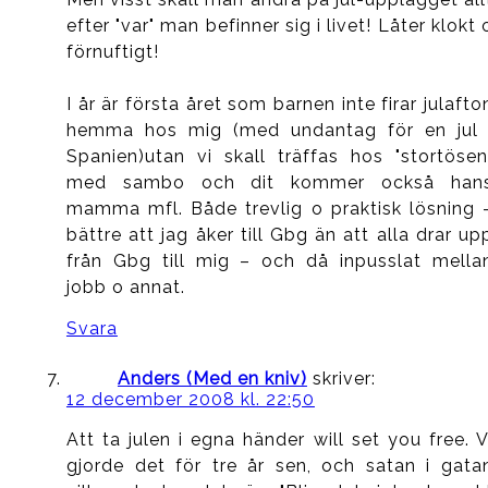
efter "var" man befinner sig i livet! Låter klokt 
förnuftigt!
I år är första året som barnen inte firar julafto
hemma hos mig (med undantag för en jul 
Spanien)utan vi skall träffas hos "stortösen
med sambo och dit kommer också han
mamma mfl. Både trevlig o praktisk lösning 
bättre att jag åker till Gbg än att alla drar up
från Gbg till mig – och då inpusslat mella
jobb o annat.
Svara
Anders (Med en kniv)
skriver:
12 december 2008 kl. 22:50
Att ta julen i egna händer will set you free. V
gjorde det för tre år sen, och satan i gata