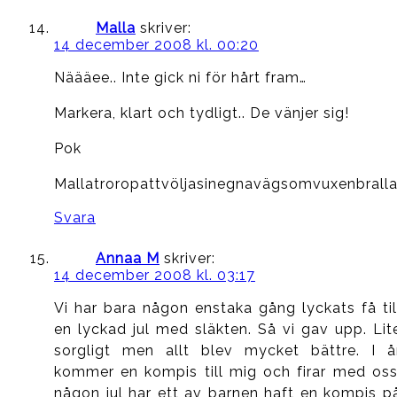
Malla
skriver:
14 december 2008 kl. 00:20
Näääee.. Inte gick ni för hårt fram…
Markera, klart och tydligt.. De vänjer sig!
Pok
Mallatroropattvöljasinegnavägsomvuxenbrall
Svara
Annaa M
skriver:
14 december 2008 kl. 03:17
Vi har bara någon enstaka gång lyckats få til
en lyckad jul med släkten. Så vi gav upp. Lit
sorgligt men allt blev mycket bättre. I å
kommer en kompis till mig och firar med oss
någon jul har ett av barnen haft en kompis p