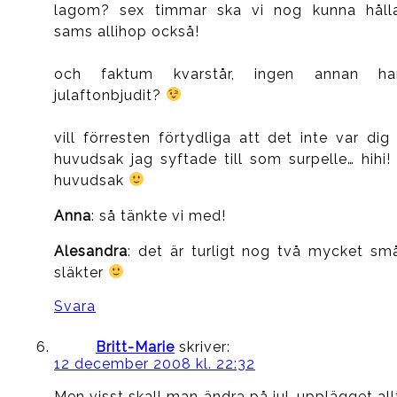
lagom? sex timmar ska vi nog kunna håll
sams allihop också!
och faktum kvarstår, ingen annan ha
julaftonbjudit?
vill förresten förtydliga att det inte var dig 
huvudsak jag syftade till som surpelle… hihi! 
huvudsak
Anna
: så tänkte vi med!
Alesandra
: det är turligt nog två mycket sm
släkter
Svara
Britt-Marie
skriver:
12 december 2008 kl. 22:32
Men visst skall man ändra på jul-upplägget all