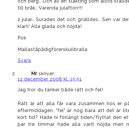
och berg.. Och av en släkting som alltid ställd
till bråk.. Varenda julafton!!!
2 jular.. Surades det och gnälldes.. Sen var de
klart! Alla glada och nöjda!
Pok
Mallaståpådigförerskullbralla
Svara
Mr
skriver:
12 december 2008 kl. 15:51
Jag tror du tänker både rätt och fel!
Rätt är att alla får vara zusammen hos er p
eftermiddagen, "fel" är nog bara att det är lit
kort tid? Hade ni förlängt tiden/flyttat den et
par tre timmar hade alla varit nöjda men n