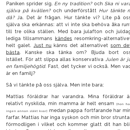
Paniken sprider sig.
En ny tradition?
och
Ska ni var
själva på kvällen?
och underförstått
Hur tänkte n
då?
Ja. Det är frågan. Hur tänkte vi? Lite på os
själva ska erkännas: att vi inte ska behöva åka run
till tre olika ställen. Med bara julafton och julda
lediga tillsammans
kändes
resomkring-alternative
helt galet.
Just nu
känns det alternativet
som de
bästa
. Kanske ska tänka om? Bjuda bort os
istället. För att slippa allas konservativa
Julen är j
en familjehögtid.
Fast, det tycker vi också. Men va
är en familj?
Så vi tänkte på oss själva. Men inte bara;
Mattias föräldrar har varandra. Mina föräldrar ä
relativt nyskilda, min mamma är helt ensam
[hon ha
medan pappa fortfarande har mi
ingen annan släkt kvar]
farfar. Mattias har inga syskon och min bror strunta
förmodligen i vilket och kommer glatt dit han bli