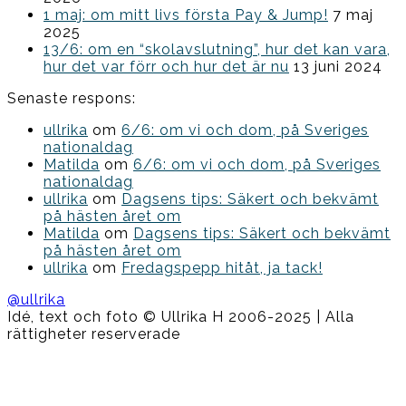
1 maj: om mitt livs första Pay & Jump!
7 maj
2025
13/6: om en “skolavslutning”, hur det kan vara,
hur det var förr och hur det är nu
13 juni 2024
Senaste respons:
ullrika
om
6/6: om vi och dom, på Sveriges
nationaldag
Matilda
om
6/6: om vi och dom, på Sveriges
nationaldag
ullrika
om
Dagsens tips: Säkert och bekvämt
på hästen året om
Matilda
om
Dagsens tips: Säkert och bekvämt
på hästen året om
ullrika
om
Fredagspepp hitåt, ja tack!
@ullrika
Idé, text och foto © Ullrika H 2006-2025 | Alla
rättigheter reserverade
Boston
Theme
by
FameThemes