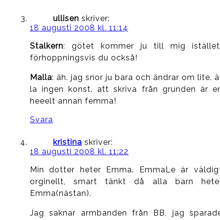
ullisen
skriver:
18 augusti 2008 kl. 11:14
Stalkern
: götet kommer ju till mig istället
förhoppningsvis du också!
Malla
: äh. jag snor ju bara och ändrar om lite. ä
la ingen konst. att skriva från grunden är e
heeelt annan femma!
Svara
kristina
skriver:
18 augusti 2008 kl. 11:22
Min dotter heter Emma. EmmaLe är väldig
orginellt, smart tänkt då alla barn hete
Emma(nästan).
Jag saknar armbanden från BB, jag sparad