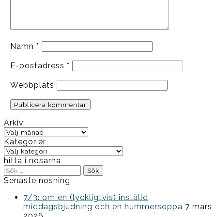
Namn
*
E-postadress
*
Webbplats
Arkiv
Arkiv
Kategorier
Kategorier
hitta i nosarna
Sök
efter:
Senaste nosning:
7/3: om en (lyckligtvis) inställd
middagsbjudning och en hummersoppa
7 mars
2026