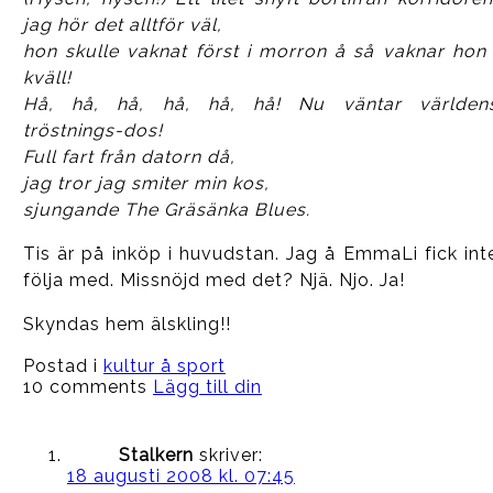
jag hör det alltför väl,
hon skulle vaknat först i morron å så vaknar hon 
kväll!
Hå, hå, hå, hå, hå, hå! Nu väntar världen
tröstnings-dos!
Full fart från datorn då,
jag tror jag smiter min kos,
sjungande The Gräsänka Blues.
Tis är på inköp i huvudstan. Jag å EmmaLi fick int
följa med. Missnöjd med det? Njä. Njo. Ja!
Skyndas hem älskling!!
Postad i
kultur å sport
10 comments
Lägg till din
Stalkern
skriver:
18 augusti 2008 kl. 07:45