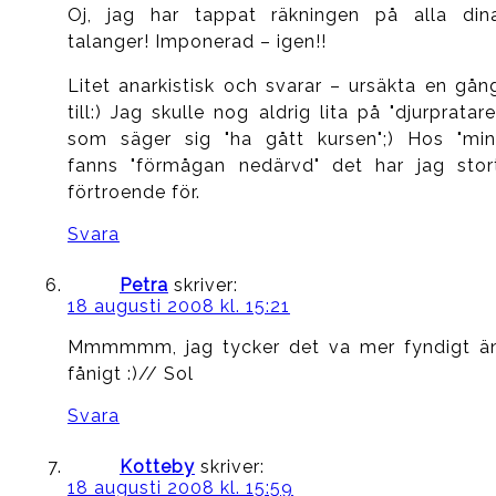
Oj, jag har tappat räkningen på alla din
talanger! Imponerad – igen!!
Litet anarkistisk och svarar – ursäkta en gån
till:) Jag skulle nog aldrig lita på "djurpratare
som säger sig "ha gått kursen";) Hos "min
fanns "förmågan nedärvd" det har jag stor
förtroende för.
Svara
Petra
skriver:
18 augusti 2008 kl. 15:21
Mmmmmm, jag tycker det va mer fyndigt ä
fånigt :)// Sol
Svara
Kotteby
skriver:
18 augusti 2008 kl. 15:59