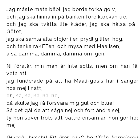
Jag måste mata bäbi, jag borde torka golv,
och jag ska hinna in på banken före klockan tre,
och jag ska tvätta lite kläder, jag ska hälsa på 
Götet,
jag ska samla alla blöjor i en prydlig liten hög,
och tanka raKETen, och mysa med Maalisen,
å så damma, damma, damma om igen.
Ni förstår, min man är inte sotis, men om han få
veta att
jag funderade på att ha Maali-gosis här i sänge
hos mej i natt,
oh, hå, hå, hå, hå, ho,
då skulle jag få försvara mig gul och blue!
Så det gällde att säga nej och fort ändra sej,
ty hon sover trots allt bättre ensam än hon gör ho
mej.
(Hysch, hysch!) Ett litet snyft bortifrån korridoren