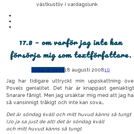
västkustliv i vardagslunk
Instagram
Ullrika
Facebook
Ullrika
Instagram
Lolles
17.8 – om varför jag inte kan
försörja mig som textförfattare.
kultur å sport
18 augusti 2008
10
Jag har tidigare uttryckt min uppskattning öve
Povels genialitet. Det här är knappast geniaktigt
Snarare fånigt. Men jag ursäktar mig med att jag ha
så vansinnigt tråkigt och inte kan sova…
Det är söndag kväll och mitt huvud känns så tungt
(Jo ja sa just de att) det är söndag kväll
och mitt huvud känns så tungt