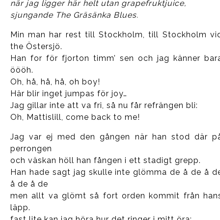
när jag ligger här helt utan grapefruktjuice,
sjungande The Gräsänka Blues.
Min man har rest till Stockholm, till Stockholm vi
the Östersjö.
Han for för fjorton timm’ sen och jag känner bar
öööh.
Oh, hå, hå, hå, oh boy!
Här blir inget jumpas för joy…
Jag gillar inte att va fri, så nu får refrängen bli:
Oh, Mattislill, come back to me!
Jag var ej med den gången när han stod där p
perrongen
och väskan höll han fången i ett stadigt grepp.
Han hade sagt jag skulle inte glömma de å de å d
å de å de
men allt va glömt så fort orden kommit från han
läpp.
fast lite kan jag höra hur det ringer i mitt öra: