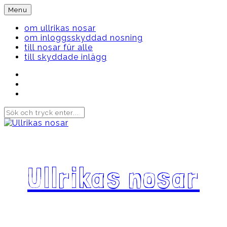
Skip
Menu
to
content
om ullrikas nosar
om inloggsskyddad nosning
till nosar für alle
till skyddade inlägg
Instagram
Ullrika
Facebook
Ullrika
Instagram
Lolles
Ullrikas nosar