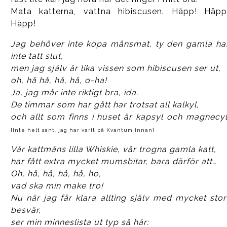
Mata katterna, vattna hibiscusen. Häpp! Häpp
Häpp!
Jag behöver inte köpa månsmat, ty den gamla ha
inte tatt slut,
men jag själv är lika vissen som hibiscusen ser ut,
oh, hå hå, hå, hå, o-ha!
Ja, jag mår inte riktigt bra, ida.
De timmar som har gått har trotsat all kalkyl,
och allt som finns i huset är kapsyl och magnecyl
[inte helt sant. jag har varit på Kvantum innan]
Vår kattmåns lilla Whiskie, vår trogna gamla katt,
har fått extra mycket mumsbitar, bara därför att…
Oh, hå, hå, hå, hå, ho,
vad ska min make tro!
Nu när jag får klara allting själv med mycket stor
besvär,
ser min minneslista ut typ så här: