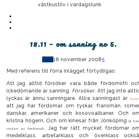
västkustliv i vardagslunk
Instagram
Ullrika
Facebook
Ullrika
Instagram
Lolles
18.11 – om sanning no 5.
tyck
18 november 2008
5
Med referens till förra inlägget förtydligas:
Att jag alltid försöker vara både fördomsfri oc
ickedömande är sanning.
Försöker
. Att jag inte allti
lyckas är ännu sanningare. Allra sanningast är
tyvär
att jag har fördomar om tyskar, fransmän, romer
danskar, amerikaner och kosovoalbaner. Och o
kristna högern. Och om kinesar från Jönköping
(å frå
. Jag har rätt mycket fördomar o
resten av Småland)
medelklass, arbetarklass och överklass också