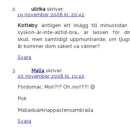
ullrika
skriver:
19 november 2008 kl. 20:42
Kotteby
: äntligen ett inlägg till minussidan 
syskon-är-inte-alltid-bra… är lessen för di
skull. men samtidigt uppmuntrande. om tjug
år kommer dom säkert va vänner?
Svara
Malla
skriver:
20 november 2008 kl. 19:42
Fördomar… Moi!?!? Oh..no!!??! 😉
Pok
Malladuärknappastensambralla
Svara