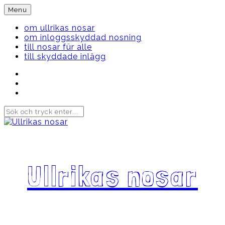
Skip
Menu
to
content
om ullrikas nosar
om inloggsskyddad nosning
till nosar für alle
till skyddade inlägg
Instagram
Ullrika
Facebook
Ullrika
Instagram
Lolles
Ullrikas nosar