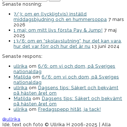
efter:
Senaste nosning:
7/3: om en (lyckligtvis) inställd
middagsbjudning och en hummersoppa
7 mars
2026
1 maj: om mitt livs första Pay & Jump!
7 maj
2025
13/6: om en “skolavslutning”, hur det kan vara,
hur det var förr och hur det är nu
13 juni 2024
Senaste respons:
ullrika
om
6/6: om vi och dom, på Sveriges
nationaldag
Matilda
om
6/6: om vi och dom, på Sveriges
nationaldag
ullrika
om
Dagsens tips: Säkert och bekvämt
på hästen året om
Matilda
om
Dagsens tips: Säkert och bekvämt
på hästen året om
ullrika
om
Fredagspepp hitåt, ja tack!
@ullrika
Idé, text och foto © Ullrika H 2006-2025 | Alla