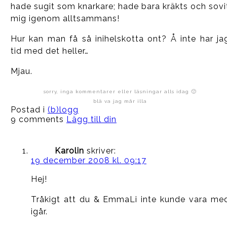
hade sugit som knarkare; hade bara kräkts och sovi
mig igenom alltsammans!
Hur kan man få så inihelskotta ont? Å inte har ja
tid med det heller…
Mjau.
sorry, inga kommentarer eller läsningar alls idag 🙁
blä va jag mår illa
Postad i
(b)logg
9 comments
Lägg till din
Karolin
skriver:
19 december 2008 kl. 09:17
Hej!
Tråkigt att du & EmmaLi inte kunde vara me
igår.