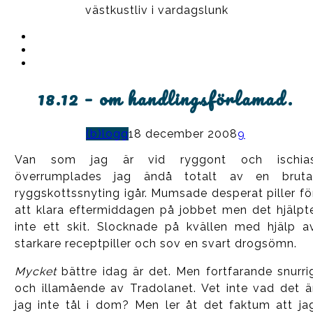
västkustliv i vardagslunk
Instagram
Ullrika
Facebook
Ullrika
Instagram
Lolles
18.12 – om handlingsförlamad.
(b)logg
18 december 2008
9
Van som jag är vid ryggont och ischia
överrumplades jag ändå totalt av en bruta
ryggskottssnyting igår. Mumsade desperat piller fö
att klara eftermiddagen på jobbet men det hjälpt
inte ett skit. Slocknade på kvällen med hjälp a
starkare receptpiller och sov en svart drogsömn.
Mycket
bättre idag är det. Men fortfarande snurri
och illamående av Tradolanet. Vet inte vad det ä
jag inte tål i dom? Men ler åt det faktum att ja