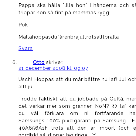
Pappa ska hålla "lilla hon" i händerna och s
trippar hon så fint på mammas rygg!
Pok
Mallahoppasdufårenbrajultrotsalltbralla
Svara
Otto
skriver:
21 december 2008 kl. 09:07
Usch! Hoppas att du mår bättre nu iaf! Jul oc
allt ju…
Trodde faktiskt att du jobbade på GeKå, me
det verkar mer som grannen NoN? 🙂 Isf ka
du väl förklara om ni fortfarande ha
Samsungs 100% pixelgaranti på Samsung LE
40A656A1F trots att den är import (och e
nordisk) så slipper jag ringa… 🙂