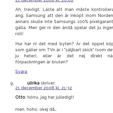
21 december 2008 kl. 20:06
Ah, trevligt. Läste att man måste kontroller
ang. Samsung att den är inköpt inom Norden
annars skulle inte Samsungs 100% pixelgarant
gälla. Men ger ni den ändå spelar det ju inge
roll!
Hur har ni det med byten? Är det öppet kö
som gäller om TVn är i "säljbart skick" (som de
ju heter), eller är det nej direkt nä
förpackningen är bruten?
Svara
ullrika
skriver:
21 december 2008 kl. 21:32
Otto
: hörru. jag har julledigt!
men, hoho, okej då…