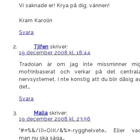
Vi saknade er! Krya på dig, vännen!
Kram Karolin
Svara
Tjifen
skriver:
19 december 2008 kl. 18:44
Tradolan är om jag inte missminner mi
mofrinbaserat och verkar på det central
nervsystemet, i nte konstig att du blir dåsig a
det…
Svara
Malla
skriver:
19 december 2008 kl. 23:56
"#¤%&/(I)=O)I(/&%¤-rygghelvete… Eller va
man nu ska säga…