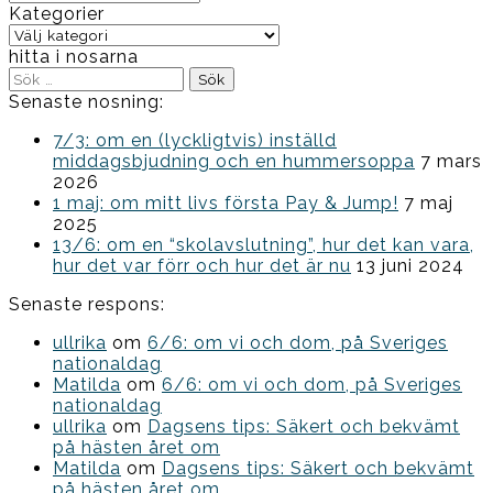
Kategorier
Kategorier
hitta i nosarna
Sök
efter:
Senaste nosning:
7/3: om en (lyckligtvis) inställd
middagsbjudning och en hummersoppa
7 mars
2026
1 maj: om mitt livs första Pay & Jump!
7 maj
2025
13/6: om en “skolavslutning”, hur det kan vara,
hur det var förr och hur det är nu
13 juni 2024
Senaste respons:
ullrika
om
6/6: om vi och dom, på Sveriges
nationaldag
Matilda
om
6/6: om vi och dom, på Sveriges
nationaldag
ullrika
om
Dagsens tips: Säkert och bekvämt
på hästen året om
Matilda
om
Dagsens tips: Säkert och bekvämt
på hästen året om