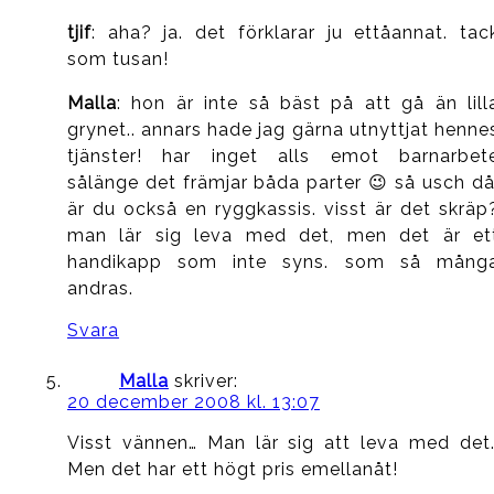
tjif
: aha? ja. det förklarar ju ettåannat. tac
som tusan!
Malla
: hon är inte så bäst på att gå än lill
grynet.. annars hade jag gärna utnyttjat henne
tjänster! har inget alls emot barnarbet
sålänge det främjar båda parter 😉 så usch då
är du också en ryggkassis. visst är det skräp
man lär sig leva med det, men det är et
handikapp som inte syns. som så mång
andras.
Svara
Malla
skriver:
20 december 2008 kl. 13:07
Visst vännen… Man lär sig att leva med det.
Men det har ett högt pris emellanåt!