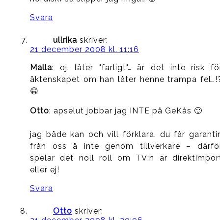
Svara
ullrika
skriver:
21 december 2008 kl. 11:16
Malla
: oj. låter "farligt"… är det inte risk fö
äktenskapet om han låter henne trampa fel…!
😀
Otto
: apselut jobbar jag INTE på GeKås 🙂
jag både kan och vill förklara. du får garanti
från oss å inte genom tillverkare – därfö
spelar det noll roll om TV:n är direktimpor
eller ej!
Svara
Otto
skriver: