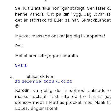
Se nu till att "lilla hon" går stadigt. Sen låter d
henne vandra runt på din rygg. Jag lovar at
det är störtskönt! Eller så här… Skräckblandat
😉
Mycket massage önskar jag dig i klapparna!
Pok
Mallaharenskitryggocksåbralla
Svara
ullisar
skriver:
20 december 2008 kl. 01:02
Karolin
: va gullig du är sötnos! saknade e
massor också!! fast inte de tre timmar ja
stensov medan Mattias plockat med Maali til
Lolles… änglamaken!!