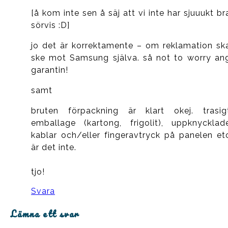
[å kom inte sen å säj att vi inte har sjuuukt br
sörvis :D]
jo det är korrektamente – om reklamation sk
ske mot Samsung själva. så not to worry an
garantin!
samt
bruten förpackning är klart okej. trasig
emballage (kartong, frigolit), uppknycklad
kablar och/eller fingeravtryck på panelen et
är det inte.
tjo!
Svara
Lämna ett svar