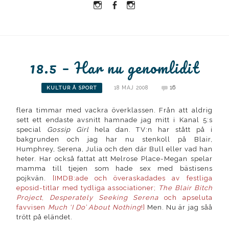
Instagram
Facebook
Instagram
Ullrika
Ullrika
Lolles
18.5 – Har nu genomlidit
18 MAJ 2008
16
KULTUR Å SPORT
flera timmar med vackra överklassen. Från att aldrig
sett ett endaste avsnitt hamnade jag mitt i Kanal 5:s
special
Gossip Girl
hela dan. TV:n har stått på i
bakgrunden och jag har nu stenkoll på Blair,
Humphrey, Serena, Julia och den där Bull eller vad han
heter. Har också fattat att Melrose Place-Megan spelar
mamma till tjejen som hade sex med bästisens
pojkvän.
[IMDB:ade och överaskadades av festliga
eposid-titlar med tydliga associationer;
The Blair Bitch
Project
,
Desperately Seeking Serena
och apseluta
favvisen
Much ‘I Do’ About Nothing
!]
Men. Nu är jag såå
trött på eländet.