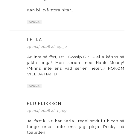
Kan bli två stora hitar…
SVARA
PETRA
skriver:
19 maj 2008 kl. 09:52
Är inte så förtjust i Gossip Girl – alla känns så
jäkla unga! Men serien med Hank Moody!
(Minns inte ens vad serien heter…) HONOM
VILL JA HA! ;D
SVARA
FRU ERIKSSON
skriver:
19 maj 2008 kl. 15:09
Ja, fast kl 20 har Karla i regel sovit i 1 h och så
länge orkar inte ens jag plöja Rocky på
toaletten.