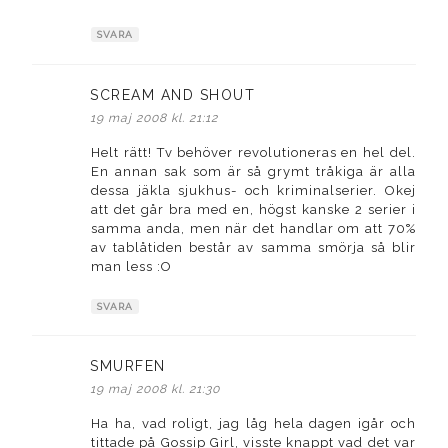
SVARA
SCREAM AND SHOUT
skriver:
19 maj 2008 kl. 21:12
Helt rätt! Tv behöver revolutioneras en hel del.
En annan sak som är så grymt tråkiga är alla
dessa jäkla sjukhus- och kriminalserier. Okej
att det går bra med en, högst kanske 2 serier i
samma anda, men när det handlar om att 70%
av tablåtiden består av samma smörja så blir
man less :O
SVARA
SMURFEN
skriver:
19 maj 2008 kl. 21:30
Ha ha, vad roligt, jag låg hela dagen igår och
tittade på Gossip Girl, visste knappt vad det var