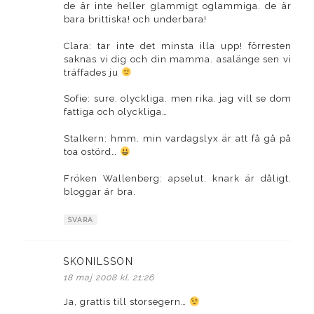
de är inte heller glammigt oglammiga. de är
bara brittiska! och underbara!
Clara: tar inte det minsta illa upp! förresten
saknas vi dig och din mamma. asalänge sen vi
träffades ju
Sofie: sure. olyckliga. men rika. jag vill se dom
fattiga och olyckliga…
Stalkern: hmm. min vardagslyx är att få gå på
toa ostörd…
Fröken Wallenberg: apselut. knark är dåligt.
bloggar är bra.
SVARA
SKONILSSON
skriver:
18 maj 2008 kl. 21:26
Ja, grattis till storsegern…