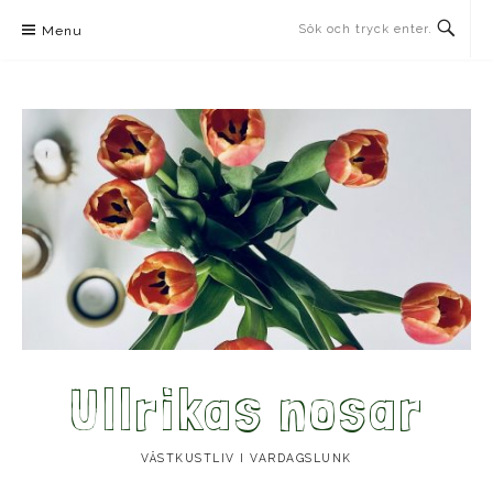
Skip
Menu
to
content
Ullrikas nosar
VÄSTKUSTLIV I VARDAGSLUNK