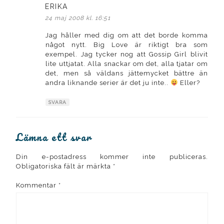
ERIKA
skriver:
24 maj 2008 kl. 16:51
Jag håller med dig om att det borde komma
något nytt. Big Love är riktigt bra som
exempel. Jag tycker nog att Gossip Girl blivit
lite uttjatat. Alla snackar om det, alla tjatar om
det, men så väldans jättemycket bättre än
andra liknande serier är det ju inte..
Eller?
SVARA
Lämna ett svar
Din e-postadress kommer inte publiceras.
Obligatoriska fält är märkta
*
Kommentar
*