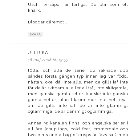
Usch, tv-såpor är farliga. De blir som ett
knark.
Bloggar däremot …
SVARA
ULLRIKA
skriver:
18 maj 2008 kl. 19:55
t0tta: och alla de serier du räknade upp
sändes första gången typ innan jag var född.
nästan. okej då. inte alls. men de gills iaf inte
för de är skitgamla. eller alltså, inte
skit
gamla,
men ganska gamla. eller. kanske inte ganska
gamla heller, utan liksom mer inte helt nya.
äh. de gills inte iaf. de är inte glammigt
oglammiga. de är dammigt oglammiga.
Annaa M: kanalen finns. och engelska serier i
all ära (couplings, cold feet, emmerdale och
two pints and a bag of crisps är favvisar) men