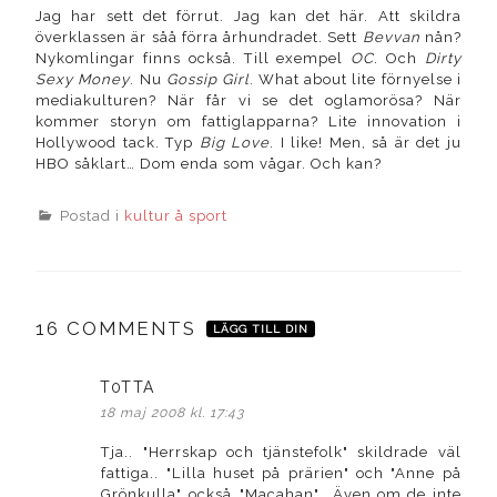
Jag har sett det förrut. Jag kan det här. Att skildra
överklassen är såå förra århundradet. Sett
Bevvan
nån?
Nykomlingar finns också. Till exempel
OC
. Och
Dirty
Sexy Money
. Nu
Gossip Girl
. What about lite förnyelse i
mediakulturen? När får vi se det oglamorösa? När
kommer storyn om fattiglapparna? Lite innovation i
Hollywood tack. Typ
Big Love
. I like! Men, så är det ju
HBO såklart… Dom enda som vågar. Och kan?
Postad i
kultur å sport
16 COMMENTS
LÄGG TILL DIN
T0TTA
skriver:
18 maj 2008 kl. 17:43
Tja.. "Herrskap och tjänstefolk" skildrade väl
fattiga.. "Lilla huset på prärien" och "Anne på
Grönkulla" också.."Macahan".. Även om de inte