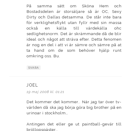
På samma sätt om Sköna Hem och
Bostadsdelen är storsäljare så är OC, Sexy
Dirty och Dallas detsamma. De står inte bara
för verklighetsflykt utan fyllr med sin massa
också en källa till värdekälla ohc
sedlighetsnorm. Det är skrämmande då de blir
ideal och något att sträva efter. Detta fenomen
är nog en del i att vi är sämre och sämre på at
ta hand om de som behöver hjälp runt
omkring oss. Bu.
SVARA
JOEL
skriver:
19 maj 2008 kl. 01:21
Det kommer det kommer.. När jag tar över tv-
världen då ska jag börja göra big brother på en
urinoar i stockholm…
Antingen det eller ge ut paintball-gevär till
bröllopsgäster..