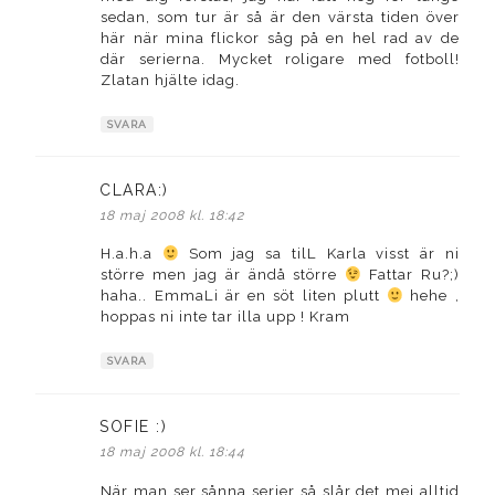
sedan, som tur är så är den värsta tiden över
här när mina flickor såg på en hel rad av de
där serierna. Mycket roligare med fotboll!
Zlatan hjälte idag.
SVARA
CLARA:)
skriver:
18 maj 2008 kl. 18:42
H.a.h.a
Som jag sa tilL Karla visst är ni
större men jag är ändå större
Fattar Ru?;)
haha.. EmmaLi är en söt liten plutt
hehe ,
hoppas ni inte tar illa upp ! Kram
SVARA
SOFIE :)
skriver:
18 maj 2008 kl. 18:44
När man ser sånna serier så slår det mej alltid