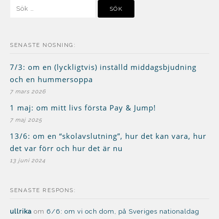
Sök
efter:
SENASTE NOSNING:
7/3: om en (lyckligtvis) inställd middagsbjudning
och en hummersoppa
7 mars 2026
1 maj: om mitt livs första Pay & Jump!
7 maj 2025
13/6: om en “skolavslutning”, hur det kan vara, hur
det var förr och hur det är nu
13 juni 2024
SENASTE RESPONS:
ullrika
om
6/6: om vi och dom, på Sveriges nationaldag