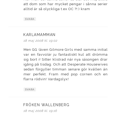
att dom som har mycket pengar i sånna serier
alltid är så olyckliga t.ex OC ?!:) kram
SVARA
KARLAMAMMAN
skriver:
18 maj 2008 kl. 19:02
Men GG (även Gilmore Girls med samma initial
var en favvo)är ju fantastiskt kul att drömma
sig bort i! Sitter klistrad när nya säsongen drar
igång på tisdag. Och att Desperate Housewives
sedan förgyller timman senare gör kvällen än
mer perfekt. Fram med pop cornen och en
flarra rödvin! Vardagslyx!
SVARA
FRÖKEN WALLENBERG
skriver:
18 maj 2008 kl. 19:16