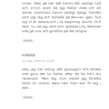
innan. Men på nåt sätt känns det väldigt nytt
och 2000, även då jag håller med om att
temat, överklass, känns väldigt tjatigt. Kändes
som jag låg och kollade på Bevvan igen, fast
typ 17 år senare och i ny tappning, skumt. Och
tack, nu vet jag vem som spelade Lily. Behöver
inte gå runt och grubbla på det längre…
SVARA
HANNA
skriver:
20 maj 2008 kl. 03:28
okej jag har aldrig sett gossipgirl och tänker
inte göra det nu heller efter att ha hört din
recension. Men big love måste jag försöka
kolla in! undrar bara vart man kan få tag i
den…
SVARA