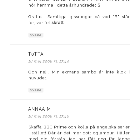
hör hemma i detta århundradet
S
Grattis.. Samtliga gissningar på vad "B" står
för, var fel
skratt
SVARA
T0TTA
skriver:
18 maj 2008 kl. 17:44
Och nej.. Min exmans sambo är inte klok i
huvudet.
SVARA
ANNAA M
skriver:
18 maj 2008 kl. 17:46
Skaffa BBC Prime och kolla på engelska serier
i stället! Där är det mer gott oglamour. Håller
med dig förstås, jag har fått nog för länge