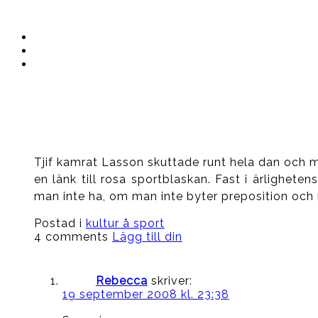
Instagram
Ullrika
Facebook
Ullrika
Instagram
Lolles
Tjif kamrat Lasson skuttade runt hela dan och mö
en länk till rosa sportblaskan. Fast i ärlighet
man inte ha, om man inte byter preposition och r
Postad i
kultur å sport
4 comments
Lägg till din
Rebecca
skriver:
19 september 2008 kl. 23:38