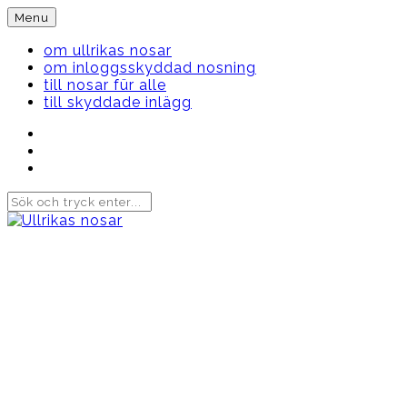
Skip
Menu
to
content
om ullrikas nosar
om inloggsskyddad nosning
till nosar für alle
till skyddade inlägg
Instagram
Ullrika
Facebook
Ullrika
Instagram
Lolles