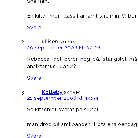
Sne min…
En kille i mon klass har jämt sne min. Vi bör
Svara
ullisen
skriver:
20 september 2008 kl. 00:28
Rebecca
: det beror nog på. stängslet måst
ansiktsmuskulatur?
Svara
Kotteby
skriver:
21 september 2008 kl. 14:54
Så kitschigt svarat på slutet.
man drog på smilbanden, trots ens oengag
Svara