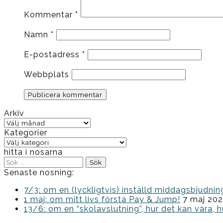
Kommentar
*
Namn
*
E-postadress
*
Webbplats
Arkiv
Arkiv
Kategorier
Kategorier
hitta i nosarna
Sök
efter:
Senaste nosning:
7/3: om en (lyckligtvis) inställd middagsbjud
1 maj: om mitt livs första Pay & Jump!
7 maj 20
13/6: om en “skolavslutning”, hur det kan vara, h