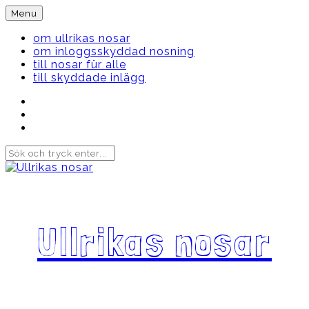
Skip
Menu
to
content
om ullrikas nosar
om inloggsskyddad nosning
till nosar für alle
till skyddade inlägg
Instagram
Ullrika
Facebook
Ullrika
Instagram
Lolles
Ullrikas nosar