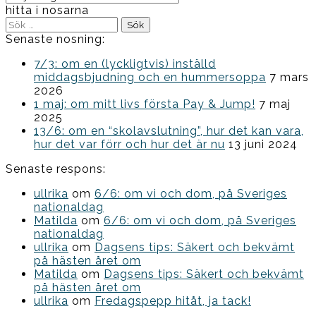
hitta i nosarna
Sök
efter:
Senaste nosning:
7/3: om en (lyckligtvis) inställd
middagsbjudning och en hummersoppa
7 mars
2026
1 maj: om mitt livs första Pay & Jump!
7 maj
2025
13/6: om en “skolavslutning”, hur det kan vara,
hur det var förr och hur det är nu
13 juni 2024
Senaste respons:
ullrika
om
6/6: om vi och dom, på Sveriges
nationaldag
Matilda
om
6/6: om vi och dom, på Sveriges
nationaldag
ullrika
om
Dagsens tips: Säkert och bekvämt
på hästen året om
Matilda
om
Dagsens tips: Säkert och bekvämt
på hästen året om
ullrika
om
Fredagspepp hitåt, ja tack!