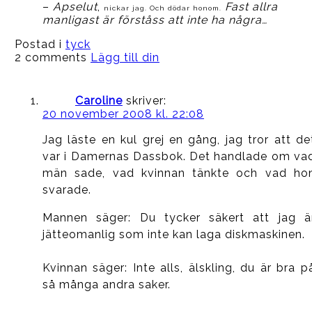
–
Apselut
,
Fast allra
nickar jag. Och dödar honom.
manligast är förståss att inte ha några…
Postad i
tyck
2 comments
Lägg till din
Caroline
skriver:
20 november 2008 kl. 22:08
Jag läste en kul grej en gång, jag tror att de
var i Damernas Dassbok. Det handlade om va
män sade, vad kvinnan tänkte och vad ho
svarade.
Mannen säger: Du tycker säkert att jag ä
jätteomanlig som inte kan laga diskmaskinen.
Kvinnan säger: Inte alls, älskling, du är bra p
så många andra saker.