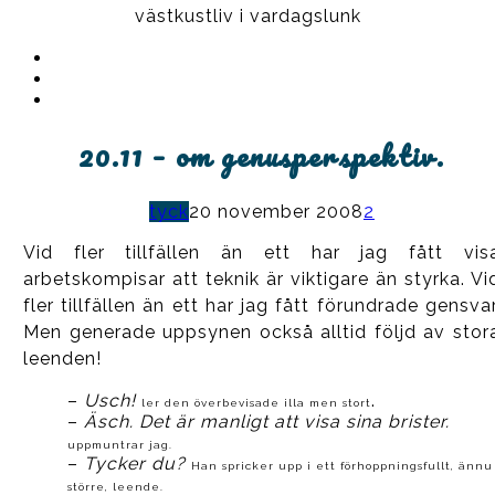
västkustliv i vardagslunk
Instagram
Ullrika
Facebook
Ullrika
Instagram
Lolles
20.11 – om genusperspektiv.
tyck
20 november 2008
2
Vid fler tillfällen än ett har jag fått vis
arbetskompisar att teknik är viktigare än styrka. Vi
fler tillfällen än ett har jag fått förundrade gensvar
Men generade uppsynen också alltid följd av stor
leenden!
–
Usch!
.
ler den överbevisade illa men stort
–
Äsch. Det är manligt att visa sina brister.
uppmuntrar jag.
–
Tycker du?
Han spricker upp i ett förhoppningsfullt, ännu
större, leende.