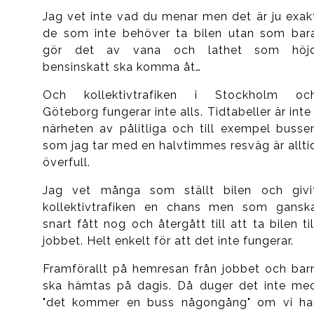
Jag vet inte vad du menar men det är ju exak
de som inte behöver ta bilen utan som bar
gör det av vana och lathet som höj
bensinskatt ska komma åt…
Och kollektivtrafiken i Stockholm oc
Göteborg fungerar inte alls. Tidtabeller är inte 
närheten av pålitliga och till exempel busse
som jag tar med en halvtimmes resväg är allti
överfull.
Jag vet många som ställt bilen och givi
kollektivtrafiken en chans men som gansk
snart fått nog och återgått till att ta bilen til
jobbet. Helt enkelt för att det inte fungerar.
Framförallt på hemresan från jobbet och bar
ska hämtas på dagis. Då duger det inte me
"det kommer en buss någongång" om vi ha