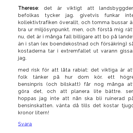
Therese
: det är viktigt att landsbyggde
befolkas tycker jag. givetvis funkar int
kollektivtrafiken överallt, och tomma bussar ä
bra ur miljösynpunkt. men, och förstå mig rät
nu, det är i många fall billigare att bo på lande
än i stan (ex boendekostnad och försäkring) s
kostaderna tar i extremfallet ut varann gissa
jag.
med risk för att låta rabiat: det viktiga är at
folk tänker på hur dom kör. ett högr
bensinpris (och bilskatt) får nog många at
göra det, och att planera lite bättre. se
hoppas jag inte att nån ska bli ruinerad p
bensinskatten. vänta då tills det kostar tjug
kronor litern!
Svara