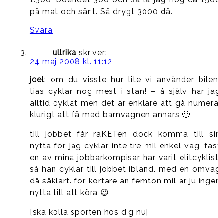
på mat och sånt. Så drygt 3000 då.
Svara
ullrika
skriver:
24 maj 2008 kl. 11:12
joel
: om du visste hur lite vi använder bilen
tias cyklar nog mest i stan! – å själv har ja
alltid cyklat men det är enklare att gå numera
klurigt att få med barnvagnen annars 🙂
till jobbet får raKETen dock komma till si
nytta för jag cyklar inte tre mil enkel väg. fas
en av mina jobbarkompisar har varit elitcyklist
så han cyklar till jobbet ibland. med en omvä
då såklart. för kortare än femton mil är ju inge
nytta till att köra 😉
[ska kolla sporten hos dig nu]