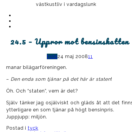
västkustliv i vardagslunk
Instagram
Ullrika
Facebook
Ullrika
Instagram
Lolles
24.5 – Uppror mot bensinskatten
tyck
24 maj 2008
11
manar bilägarföreningen.
–
Den enda som tjänar på det här är staten
!
Öh. Och “staten”, vem är det?
Själv tänker jag osjälviskt och gläds åt att det finn
ytterligare en som tjänar på högt bensinpris.
Juppjupp: miljön.
Postad i
tyck