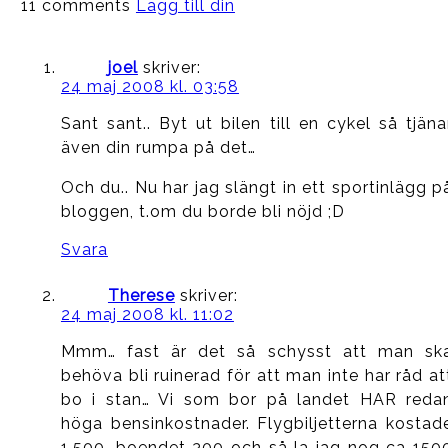
11 comments
Lägg till din
joel
skriver:
24 maj 2008 kl. 03:58
Sant sant.. Byt ut bilen till en cykel så tjäna
även din rumpa på det…
Och du.. Nu har jag slängt in ett sportinlägg p
bloggen, t.om du borde bli nöjd ;D
Svara
Therese
skriver:
24 maj 2008 kl. 11:02
Mmm… fast är det så schysst att man sk
behöva bli ruinerad för att man inte har råd at
bo i stan… Vi som bor på landet HAR reda
höga bensinkostnader. Flygbiljetterna kostad
1.500, boendet 300 och så la jag nog ca 150