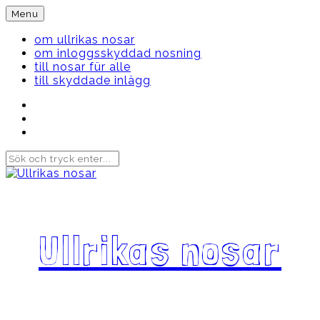
Skip
Menu
to
content
om ullrikas nosar
om inloggsskyddad nosning
till nosar für alle
till skyddade inlägg
Instagram
Ullrika
Facebook
Ullrika
Instagram
Lolles
Ullrikas nosar