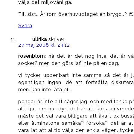
välja det miljövänliga.
Till sist… Är rom överhuvudtaget en brygd…? 😉
Svara
ullrika
skriver:
27 maj 2008 kl. 23:12
rosenblom
: nä det är det nog inte. det är vä
socker? men den görs iaf inte på en dag.
vi tycker uppenbart inte samma så det är j
egentligen ingen idé att fortsätta diskutera
men. kan inte låta bli…
pengar är inte allt säger jag. och med tanke p
allt tjat om hur dyrt det är att köpa drivmede
måste det väl vara billigare att åka t ex buss
eller åtminstone samåka? försöka? det är at
vara lat att alltid välja den enkla vägen. tycke