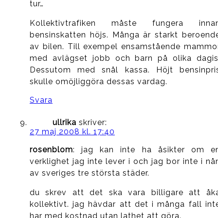
tur…
Kollektivtrafiken måste fungera inna
bensinskatten höjs. Många är starkt beroend
av bilen. Till exempel ensamstående mammo
med avlägset jobb och barn på olika dagis
Dessutom med snål kassa. Höjt bensinpri
skulle omöjliggöra dessas vardag.
Svara
ullrika
skriver:
27 maj 2008 kl. 17:40
rosenblom
: jag kan inte ha åsikter om e
verklighet jag inte lever i och jag bor inte i nå
av sveriges tre största städer.
du skrev att det ska vara billigare att åk
kollektivt. jag hävdar att det i många fall int
har med kostnad utan lathet att göra.