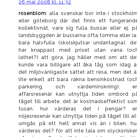
26 maj 2008 kl. 11:32
rosenblom
: alla svenskar bor inte i stockhol
eller göteborg där det finns ett fungerand
kollektivnät, vare sig fulla bussar eller ej. p
landsbyggden är bussarna ofta tomma eller ia
bara halvfulla (skolskjutsar undantagna). de
har knappast med priset utan vana (oc
lathet?) att göra. jag håller med om att de
kunde vara billigare att åka tåg som idag ä
det miljövänligaste sättet att resa, men det ä
lite enkelt att bara räkna bensinkostnad (oc
parkering, och värdeminskning). e
affärsresenär kan utnyttja tiden ombord p
tåget till arbete, det är kostnadseffektivt so
tusan. hur värderas det i pengar? e
nöjesresenär kan utnyttja tiden på tåget till at
umgås på ett helt annat vis än i bilen. hu
värderas det? för att inte tala om olycksriske