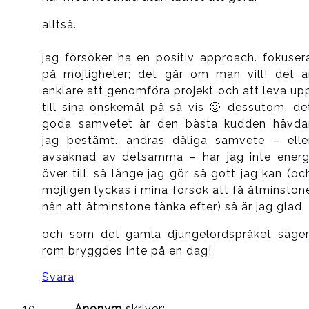
alltså.
jag försöker ha en positiv approach. fokuser
på möjligheter; det går om man vill! det ä
enklare att genomföra projekt och att leva up
till sina önskemål på så vis 🙂 dessutom, de
goda samvetet är den bästa kudden hävda
jag bestämt. andras dåliga samvete – elle
avsaknad av detsamma – har jag inte energ
över till. så länge jag gör så gott jag kan (oc
möjligen lyckas i mina försök att få åtminston
nån att åtminstone tänka efter) så är jag glad.
och som det gamla djungelordspråket säger
rom bryggdes inte på en dag!
Svara
Anonym
skriver: