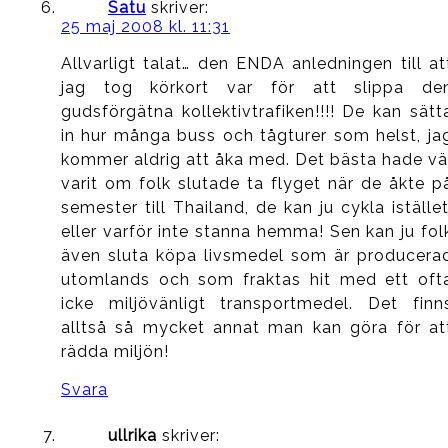
Satu
skriver:
25 maj 2008 kl. 11:31
Allvarligt talat… den ENDA anledningen till at
jag tog körkort var för att slippa de
gudsförgätna kollektivtrafiken!!!! De kan sätt
in hur många buss och tågturer som helst, ja
kommer aldrig att åka med. Det bästa hade vä
varit om folk slutade ta flyget när de åkte p
semester till Thailand, de kan ju cykla istället
eller varför inte stanna hemma! Sen kan ju fol
även sluta köpa livsmedel som är producera
utomlands och som fraktas hit med ett oft
icke miljövänligt transportmedel. Det finn
alltså så mycket annat man kan göra för at
rädda miljön!
Svara
ullrika
skriver: