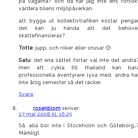
på vägarna? och då har jag inte ens försök
värdera bilens miljöpåverkan.
att bygga ut kollektivtrafiken kostar pengar
det kan ju hända att det behöve
skattefinansieras?
Totte
: jupp. och röker eller snusar 🙂
Satu
: det ena sättet förtar väl inte det andra
men att cykla till thailand kan bar
professionella äventyrare lyxa med, andra ha
inte årlig semester så det räcker.
Svara
rosenblom
skriver:
27 maj 2008 kl. 16:25
Så, alla bor inte i Stockholm och Göteborg…
Märkligt.