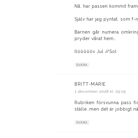
Nå, har passen kommit fram
Själv har jag pyntat, som f-
Barnen går numera omkring
pryder vårat hem…
Ilöööööv Jul //Sol
SVARA
BRITT-MARIE
skriver:
1 december 2008 kl. 09:05
Rubriken försvunna pass fick
ställe..men det är jobbigt n
SVARA