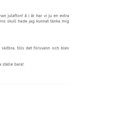
an julafton! å i år har vi ju en extra
rns skull hade jag kunnat tänka mig
r skitbra. tills det försvann och blev
a ställe bara!