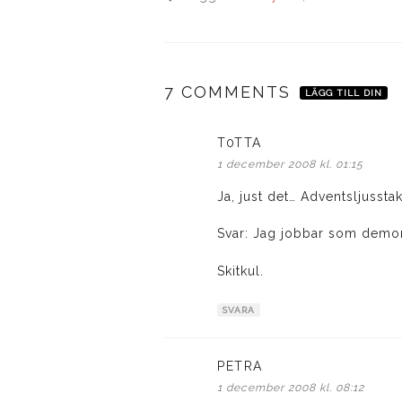
7 COMMENTS
LÄGG TILL DIN
T0TTA
skriver:
1 december 2008 kl. 01:15
Ja, just det… Adventsljusst
Svar: Jag jobbar som demons
Skitkul.
SVARA
PETRA
skriver:
1 december 2008 kl. 08:12