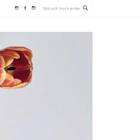
Instagram
Facebook
Instagram
Ullrika
Ullrika
Lolles