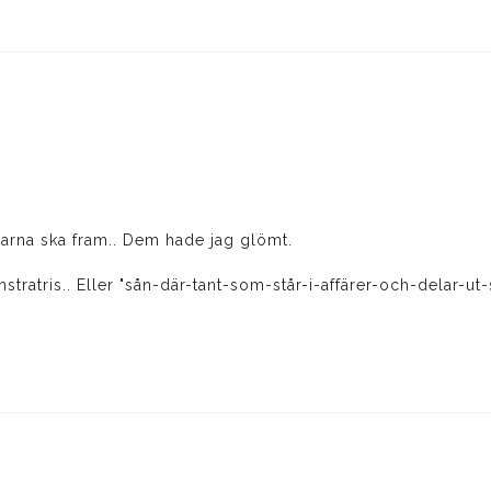
akarna ska fram.. Dem hade jag glömt.
tratris.. Eller "sån-där-tant-som-står-i-affärer-och-delar-ut