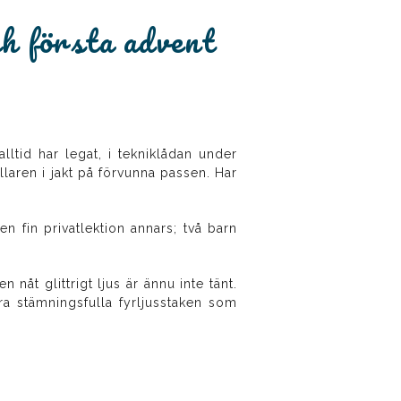
ch första advent
ltid har legat, i tekniklådan under
llaren i jakt på förvunna passen. Har
n fin privatlektion annars; två barn
 nåt glittrigt ljus är ännu inte tänt.
ra stämningsfulla fyrljusstaken som