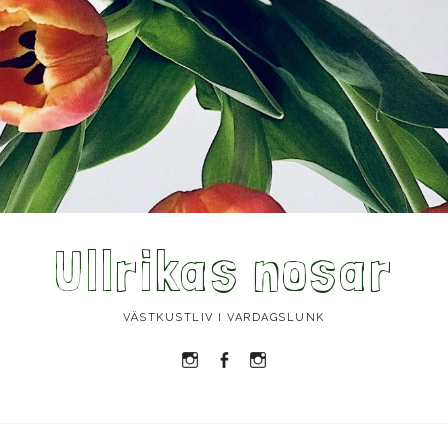
Ullrikas nosar
VÄSTKUSTLIV I VARDAGSLUNK
Instagram
Facebook
Instagram
Ullrika
Ullrika
Lolles