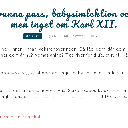
vunna pass, babysimlektion o
men inget om Karl XII.
30 NOVEMBER 2008
7
(B)LOGG
 var. Innan. Innan köksrenoveringen. Då låg dom där dom al
Var dom är nu? Nemas aning? Tias river för tillfället runt i kä
jobb
blidde det inget babysim idag. Hade varit e
(adventsöppet)
å att det är första advent. Åhå! Stake letades kvickt fram, men
hängt i fönster
! Det var ba
– det fixade den föräldraledige i fredags
i-/minisim/simskola