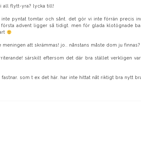
all flytt-yra? lycka till!
r inte pyntat tomtar och sånt. det gör vi inte förrän precis inn
första advent ligger så tidigt. men för glada klotögnade ba
lart
 inte meningen att skrämmas! jo.. nånstans måste dom ju finnas?
irriterande! särskilt eftersom det där bra stället verkligen va
n fastnar. som t ex det här. har inte hittat nåt riktigt bra nytt br
iver: