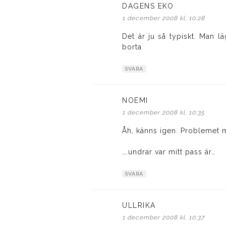
DAGENS EKO
skriver:
1 december 2008 kl. 10:28
Det är ju så typiskt. Man l
borta
SVARA
NOEMI
skriver:
1 december 2008 kl. 10:35
Åh, känns igen. Problemet me
….undrar var mitt pass är…
SVARA
ULLRIKA
skriver:
1 december 2008 kl. 10:37