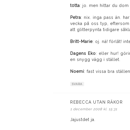
t0tta
: jo. men hittar du dom i 
Petra
: nix. inga pass än. ha
vecka på oss typ, eftersom 
att glitterpynta tidigare såk
Britt-Marie
: oj. nä! förlåt!
Dagens Eko
: eller hur! gör
en snygg vägg i stället.
Noemi
: fast vissa bra ställe
SVARA
REBECCA UTAN RÄKOR
skr
1 december 2008 kl. 15:31
Jajustdet ja.