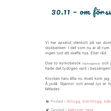
30.11 – om förs
Vi har apselut stenkoll på var dom
diskbänken. I det som nu är ät-rum. 
ingen lust att skaffa nya. Eller råd.
Due to kyrkobesök
och 
(tacksägelse)
hade det tydligen varit i bassängen!
Klockan halv åtta nu ikväll kom jag p
Å jodå. Stjärnor och annat lys är 
fattades.
Postad i
(b)logg
,
b(arn)logg
,
bäb
Taggad i
babysim
,
resa