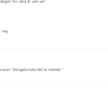
dagen för nåra år sen va?
. Hej
iceras.
Obligatoriska fält är märkta
*