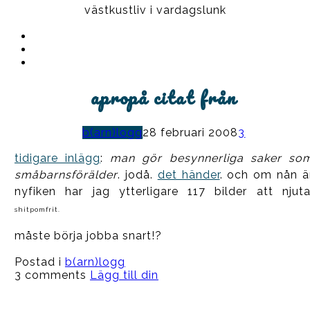
västkustliv i vardagslunk
Instagram
Ullrika
Facebook
Ullrika
Instagram
Lolles
apropå citat från
b(arn)logg
28 februari 2008
3
tidigare inlägg
:
man gör besynnerliga saker so
småbarnsförälder
. jodå.
det händer
. och om nån ä
nyfiken har jag ytterligare 117 bilder att njuta
shitpomfrit.
måste börja jobba snart!?
Postad i
b(arn)logg
3 comments
Lägg till din