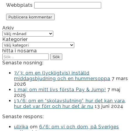
Webbplats
Arkiv
Arkiv
Kategorier
Kategorier
hitta i nosarna
Sök
efter:
Senaste nosning:
7/3: om en (lyckligtvis) inställd
middagsbjudning och en hummersoppa
7 mars
2026
1 maj: om mitt livs första Pay & Jump!
7 maj
2025
13/6: om en “skolavslutning”, hur det kan vara,
hur det var förr och hur det är nu
13 juni 2024
Senaste respons:
ullrika
om
6/6: om vi och dom, på Sveriges