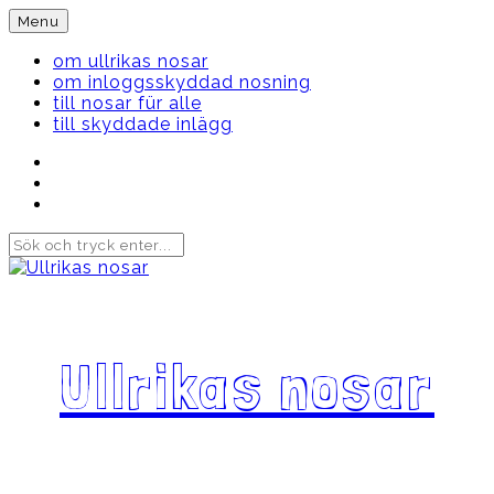
Skip
Menu
to
content
om ullrikas nosar
om inloggsskyddad nosning
till nosar für alle
till skyddade inlägg
Instagram
Ullrika
Facebook
Ullrika
Instagram
Lolles
Ullrikas nosar