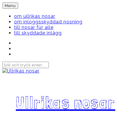
Skip
Menu
to
content
om ullrikas nosar
om inloggsskyddad nosning
till nosar für alle
till skyddade inlägg
Instagram
Ullrika
Facebook
Ullrika
Instagram
Lolles
Ullrikas nosar