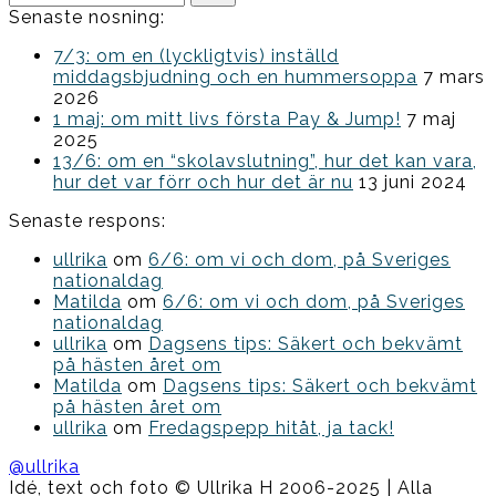
efter:
Senaste nosning:
7/3: om en (lyckligtvis) inställd
middagsbjudning och en hummersoppa
7 mars
2026
1 maj: om mitt livs första Pay & Jump!
7 maj
2025
13/6: om en “skolavslutning”, hur det kan vara,
hur det var förr och hur det är nu
13 juni 2024
Senaste respons:
ullrika
om
6/6: om vi och dom, på Sveriges
nationaldag
Matilda
om
6/6: om vi och dom, på Sveriges
nationaldag
ullrika
om
Dagsens tips: Säkert och bekvämt
på hästen året om
Matilda
om
Dagsens tips: Säkert och bekvämt
på hästen året om
ullrika
om
Fredagspepp hitåt, ja tack!
@ullrika
Idé, text och foto © Ullrika H 2006-2025 | Alla