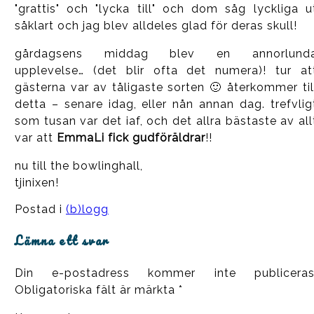
"grattis" och "lycka till" och dom såg lyckliga u
såklart och jag blev alldeles glad för deras skull!
gårdagsens middag blev en annorlund
upplevelse… (det blir ofta det numera)! tur at
gästerna var av tåligaste sorten 🙂 återkommer til
detta – senare idag, eller nån annan dag. trefvlig
som tusan var det iaf, och det allra bästaste av all
var att
EmmaLi fick gudföräldrar
!!
nu till the bowlinghall,
tjinixen!
Postad i
(b)logg
Lämna ett svar
Din e-postadress kommer inte publiceras
Obligatoriska fält är märkta
*