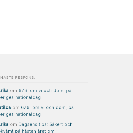
ENASTE RESPONS:
lrika
om
6/6: om vi och dom, på
eriges nationaldag
tilda
om
6/6: om vi och dom, på
eriges nationaldag
lrika
om
Dagsens tips: Säkert och
kvämt på hästen året om