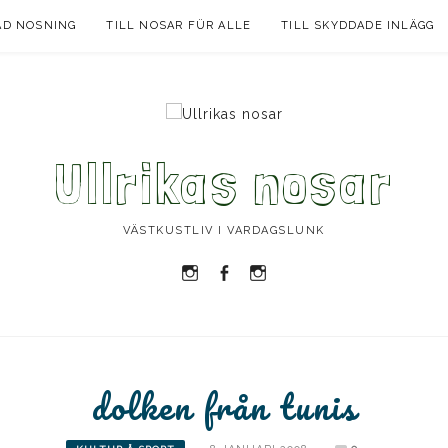
AD NOSNING
TILL NOSAR FÜR ALLE
TILL SKYDDADE INLÄGG
Ullrikas nosar
VÄSTKUSTLIV I VARDAGSLUNK
Instagram
Facebook
Instagram
Ullrika
Ullrika
Lolles
dolken från tunis