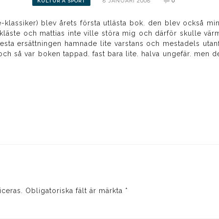
8 JANUARI 2008
0
KULTUR Å SPORT
-klassiker) blev årets första utlästa bok. den blev också min
kläste och mattias inte ville störa mig och därför skulle vä
mesta ersättningen hamnade lite varstans och mestadels utanfö
ch så var boken tappad. fast bara lite. halva ungefär. men 
iceras.
Obligatoriska fält är märkta
*