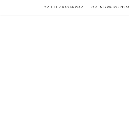
Skip
OM ULLRIKAS NOSAR
OM INLOGGSSKYDD
to
content