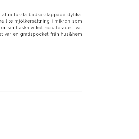
 allra första badkarstappade dylika.
rma lite mjölkersättning i mikron som
r sin flaska vilket resulterade i väl
det var en gratispocket från hus&hem