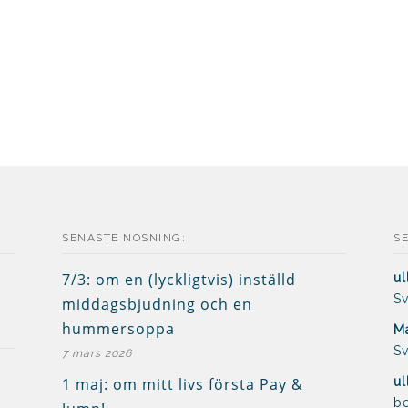
SENASTE NOSNING:
S
7/3: om en (lyckligtvis) inställd
ul
Sv
middagsbjudning och en
hummersoppa
Ma
Sv
7 mars 2026
1 maj: om mitt livs första Pay &
ul
be