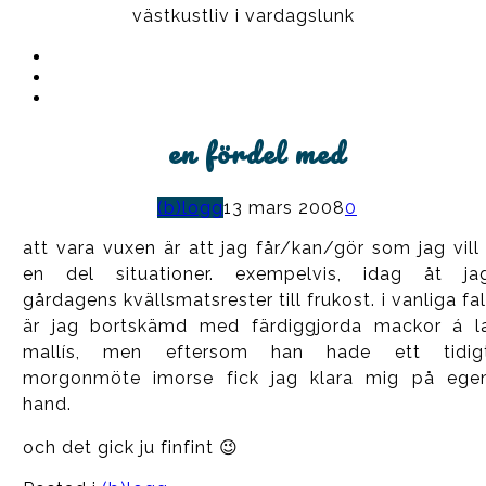
västkustliv i vardagslunk
Instagram
Ullrika
Facebook
Ullrika
Instagram
Lolles
en fördel med
(b)logg
13 mars 2008
0
att vara vuxen är att jag får/kan/gör som jag vill 
en del situationer. exempelvis, idag åt ja
gårdagens kvällsmatsrester till frukost. i vanliga fal
är jag bortskämd med färdiggjorda mackor á l
mallís, men eftersom han hade ett tidig
morgonmöte imorse fick jag klara mig på ege
hand.
och det gick ju finfint 😉