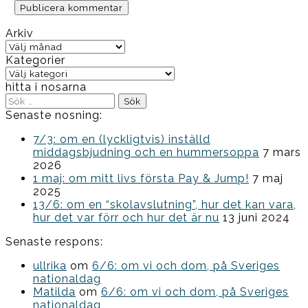
Arkiv
Arkiv
Kategorier
Kategorier
hitta i nosarna
Sök
efter:
Senaste nosning:
7/3: om en (lyckligtvis) inställd
middagsbjudning och en hummersoppa
7 mars
2026
1 maj: om mitt livs första Pay & Jump!
7 maj
2025
13/6: om en “skolavslutning”, hur det kan vara,
hur det var förr och hur det är nu
13 juni 2024
Senaste respons:
ullrika
om
6/6: om vi och dom, på Sveriges
nationaldag
Matilda
om
6/6: om vi och dom, på Sveriges
nationaldag