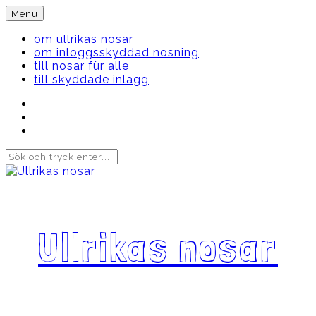
Skip
Menu
to
content
om ullrikas nosar
om inloggsskyddad nosning
till nosar für alle
till skyddade inlägg
Instagram
Ullrika
Facebook
Ullrika
Instagram
Lolles
Ullrikas nosar