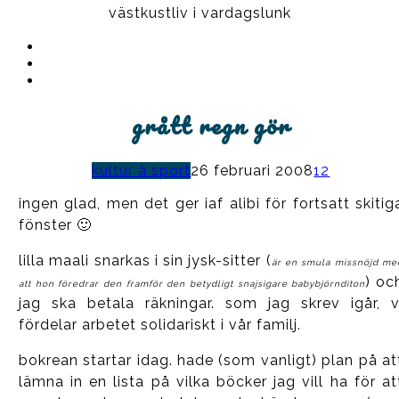
västkustliv i vardagslunk
Instagram
Ullrika
Facebook
Ullrika
Instagram
Lolles
grått regn gör
kultur å sport
26 februari 2008
12
ingen glad, men det ger iaf alibi för fortsatt skitig
fönster 🙂
lilla maali snarkas i sin jysk-sitter (
är en smula missnöjd me
) oc
att hon föredrar den framför den betydligt snajsigare babybjörnditon
jag ska betala räkningar. som jag skrev igår, v
fördelar arbetet solidariskt i vår familj.
bokrean startar idag. hade (som vanligt) plan på at
lämna in en lista på vilka böcker jag vill ha för at