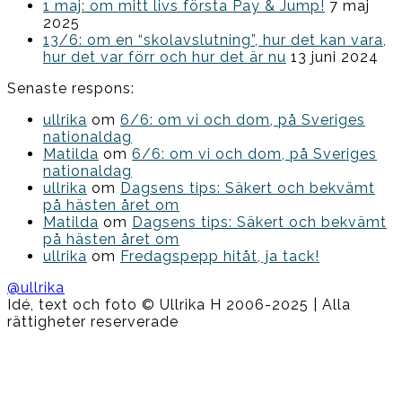
1 maj: om mitt livs första Pay & Jump!
7 maj
2025
13/6: om en “skolavslutning”, hur det kan vara,
hur det var förr och hur det är nu
13 juni 2024
Senaste respons:
ullrika
om
6/6: om vi och dom, på Sveriges
nationaldag
Matilda
om
6/6: om vi och dom, på Sveriges
nationaldag
ullrika
om
Dagsens tips: Säkert och bekvämt
på hästen året om
Matilda
om
Dagsens tips: Säkert och bekvämt
på hästen året om
ullrika
om
Fredagspepp hitåt, ja tack!
@ullrika
Idé, text och foto © Ullrika H 2006-2025 | Alla
rättigheter reserverade
Boston
Theme
by
FameThemes