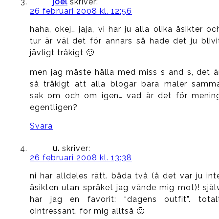
joel
skriver:
26 februari 2008 kl. 12:56
haha, okej… jaja, vi har ju alla olika åsikter oc
tur är väl det för annars så hade det ju blivi
jävligt tråkigt 🙂
men jag måste hålla med miss s and s, det ä
så tråkigt att alla blogar bara maler samm
sak om och om igen… vad är det för menin
egentligen?
Svara
u.
skriver:
26 februari 2008 kl. 13:38
ni har alldeles rätt. båda två (å det var ju int
åsikten utan språket jag vände mig mot)! själ
har jag en favorit: “dagens outfit”. total
ointressant. för mig alltså 🙂