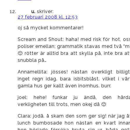
u.
skriver:
27 februari 2008 kl. 12:53
oj så mycket kommentarer!
Scream and Shout: haha! med risk för hot, os
poliser emellan; grammatik stavas med två “m
🙂 rötter är alltid bra att skylla på, inte bra at
snubbla på…
Annamellita: jösses! nästan overkligt billigt
inget regn idag. bara isbitsblåst. vilket i vår
gamla hus ger kallt även inomhus. burr.
joel: hehe! funkar ju ändå, den hård
verkligheten till trots, men okej då 🙂
Clara: jodå. å skam den som ger sig! när jag å
lunch bumbosade hon nästan en kvart inna
hon började försöka bryta sig ur. båda got