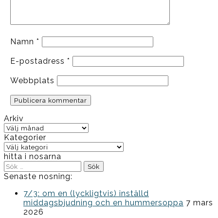
Namn
*
E-postadress
*
Webbplats
Arkiv
Arkiv
Kategorier
Kategorier
hitta i nosarna
Sök
efter:
Senaste nosning:
7/3: om en (lyckligtvis) inställd
middagsbjudning och en hummersoppa
7 mars
2026