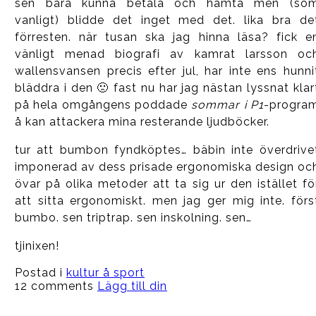
sen bara kunna betala och hämta men (so
vanligt) blidde det inget med det. lika bra de
förresten. när tusan ska jag hinna läsa? fick e
vänligt menad biografi av kamrat larsson oc
wallensvansen precis efter jul, har inte ens hunni
bläddra i den 🙁 fast nu har jag nästan lyssnat klar
på hela omgångens poddade
sommar i P1
-progra
å kan attackera mina resterande ljudböcker.
tur att bumbon fyndköptes… bäbin inte överdrive
imponerad av dess prisade ergonomiska design oc
övar på olika metoder att ta sig ur den istället fö
att sitta ergonomiskt. men jag ger mig inte. förs
bumbo. sen triptrap. sen inskolning. sen…
tjinixen!
Postad i
kultur å sport
12 comments
Lägg till din