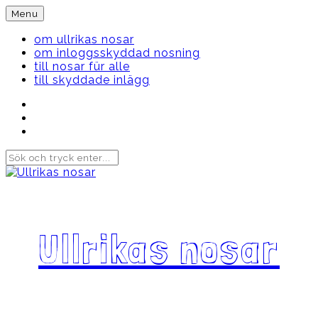
Skip
Menu
to
content
om ullrikas nosar
om inloggsskyddad nosning
till nosar für alle
till skyddade inlägg
Instagram
Ullrika
Facebook
Ullrika
Instagram
Lolles
Ullrikas nosar