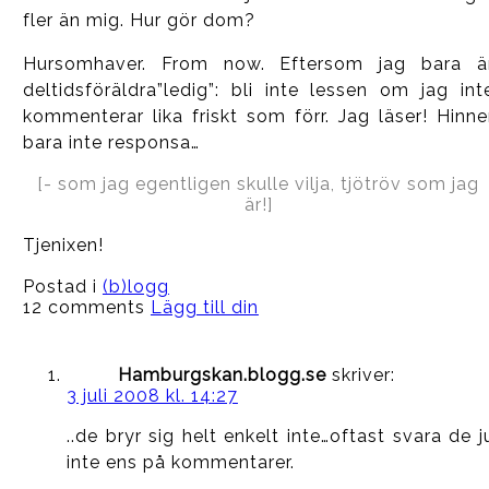
fler än mig. Hur gör dom?
Hursomhaver. From now. Eftersom jag bara ä
deltidsföräldra”ledig”: bli inte lessen om jag int
kommenterar lika friskt som förr. Jag läser! Hinne
bara inte responsa…
[- som jag egentligen skulle vilja, tjötröv som jag
är!]
Tjenixen!
Postad i
(b)logg
12 comments
Lägg till din
Hamburgskan.blogg.se
skriver:
3 juli 2008 kl. 14:27
..de bryr sig helt enkelt inte…oftast svara de j
inte ens på kommentarer.