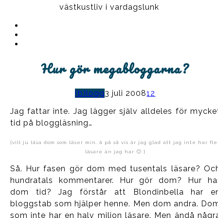
västkustliv i vardagslunk
Instagram
Ullrika
Facebook
Ullrika
Instagram
Lolles
Hur gör megabloggarna?
(b)logg
3 juli 2008
12
Jag fattar inte. Jag lägger själv alldeles för mycke
tid på bloggläsning…
[vill ju läsa dom som läser min, å på så vis är jag glad att jag inte har fle
läsare än jag har 🙂 ]
Så. Hur fasen gör dom med tusentals läsare? Oc
hundratals kommentarer. Hur gör dom? Hur ha
dom tid? Jag förstår att Blondinbella har e
bloggstab som hjälper henne. Men dom andra. Do
som inte har en halv miljon läsare. Men ändå någr