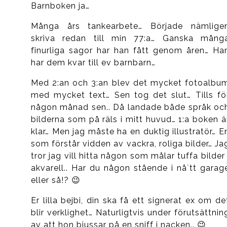
Barnboken ja…
Många års tankearbete… Började nämlige
skriva redan till min 77:a… Ganska mång
finurliga sagor har han fått genom åren… Ha
har dem kvar till ev barnbarn…
Med 2:an och 3:an blev det mycket fotoalbu
med mycket text… Sen tog det slut… Tills fö
någon månad sen.. Då landade både språk oc
bilderna som på räls i mitt huvud… 1:a boken ä
klar… Men jag måste ha en duktig illustratör… E
som förstår vidden av vackra, roliga bilder… Ja
tror jag vill hitta någon som målar tuffa bilder 
akvarell.. Har du någon stående i nå´tt garag
eller så!? 😉
Er lilla bejbi, din ska få ett signerat ex om de
blir verklighet… Naturligtvis under förutsättnin
av att hon bjussar på en sniff i nacken.. 😉