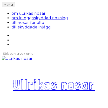
Skip
Menu
to
content
om ullrikas nosar
om inloggsskyddad nosning
till nosar für alle
till skyddade inlägg
Instagram
Ullrika
Facebook
Ullrika
Instagram
Lolles
Ullrikas nosar