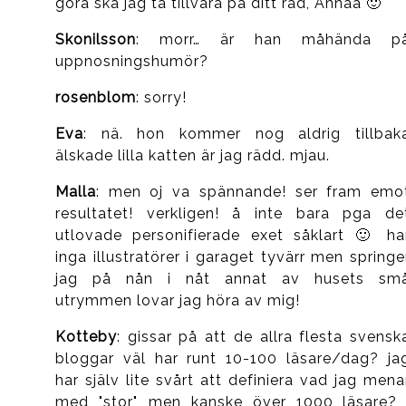
göra ska jag ta tillvara på ditt råd, Annaa 🙂
Skonilsson
: morr… är han måhända p
uppnosningshumör?
rosenblom
: sorry!
Eva
: nä. hon kommer nog aldrig tillbak
älskade lilla katten är jag rädd. mjau.
Malla
: men oj va spännande! ser fram emo
resultatet! verkligen! å inte bara pga de
utlovade personifierade exet såklart 🙂 ha
inga illustratörer i garaget tyvärr men springe
jag på nån i nåt annat av husets sm
utrymmen lovar jag höra av mig!
Kotteby
: gissar på att de allra flesta svensk
bloggar väl har runt 10-100 läsare/dag? ja
har själv lite svårt att definiera vad jag mena
med "stor", men kanske över 1000 läsare? 