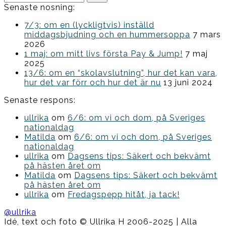
efter:
Senaste nosning:
7/3: om en (lyckligtvis) inställd
middagsbjudning och en hummersoppa
7 mars
2026
1 maj: om mitt livs första Pay & Jump!
7 maj
2025
13/6: om en “skolavslutning”, hur det kan vara,
hur det var förr och hur det är nu
13 juni 2024
Senaste respons:
ullrika
om
6/6: om vi och dom, på Sveriges
nationaldag
Matilda
om
6/6: om vi och dom, på Sveriges
nationaldag
ullrika
om
Dagsens tips: Säkert och bekvämt
på hästen året om
Matilda
om
Dagsens tips: Säkert och bekvämt
på hästen året om
ullrika
om
Fredagspepp hitåt, ja tack!
@ullrika
Idé, text och foto © Ullrika H 2006-2025 | Alla