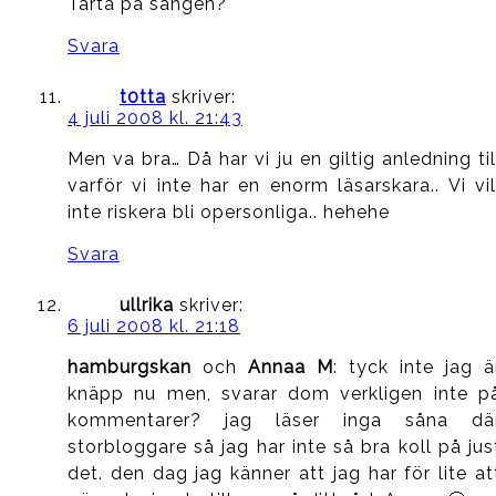
Tårta på sängen?
Svara
t0tta
skriver:
4 juli 2008 kl. 21:43
Men va bra… Då har vi ju en giltig anledning til
varför vi inte har en enorm läsarskara.. Vi vil
inte riskera bli opersonliga.. hehehe
Svara
ullrika
skriver:
6 juli 2008 kl. 21:18
hamburgskan
och
Annaa M
: tyck inte jag ä
knäpp nu men, svarar dom verkligen inte p
kommentarer? jag läser inga såna dä
storbloggare så jag har inte så bra koll på jus
det. den dag jag känner att jag har för lite at