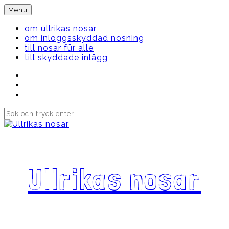
Skip
Menu
to
content
om ullrikas nosar
om inloggsskyddad nosning
till nosar für alle
till skyddade inlägg
Instagram
Ullrika
Facebook
Ullrika
Instagram
Lolles
Ullrikas nosar