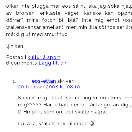
orkar inte plugga mer eos så nu ska jag söka hjäl
av brorsan. enklaste vägen kanske kan öppn
dörrar? mina foton bli blå? inte mig emot (os
wallensvansar emellan), men min lilla sötnos ser lit
märklig ut med smurfhud.
tjinixen!
Postad i
kultur å sport
6 comments
Lägg till din
eos-ettan
skriver:
20 februari 2008 kl. 08:10
Känner mig djupt sårad, ingen eos-kurs ho
mig????? Har ju haft den ett år längre än dig ;
D Hmpfft, som om det skulle hjälpa…
La la la, stalker är vi allihopa 😉