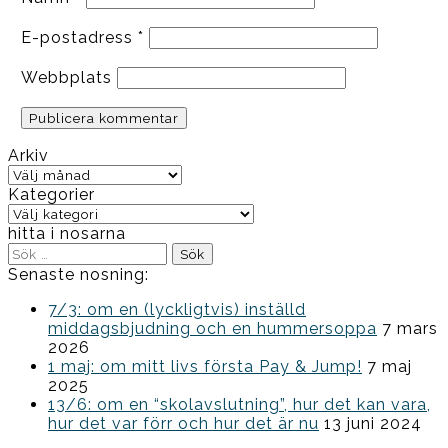
E-postadress
*
Webbplats
Arkiv
Arkiv
Kategorier
Kategorier
hitta i nosarna
Sök
efter:
Senaste nosning:
7/3: om en (lyckligtvis) inställd
middagsbjudning och en hummersoppa
7 mars
2026
1 maj: om mitt livs första Pay & Jump!
7 maj
2025
13/6: om en “skolavslutning”, hur det kan vara,
hur det var förr och hur det är nu
13 juni 2024