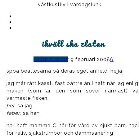
västkustliv i vardagslunk
Instagram
Ullrika
Facebook
Ullrika
Instagram
Lolles
ikväll ska zlatan
kultur å sport
19 februari 2008
6
spöa beatlesarna på deras eget anfield. hejja!
jag mår rätt kasst. fast bättre än i natt när jag enlig
maken (som är den som sover närmast) va
varmaste fisken.
het
, sa jag.
feber
, sa han.
har haft mamma C här för vård av sjukt barn. tac
för reliv, sjukstrumpor och dammsanering!