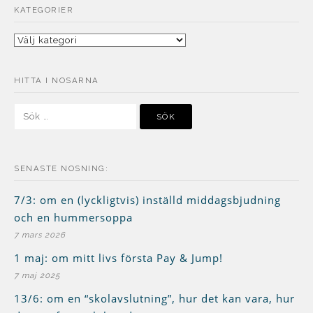
KATEGORIER
Kategorier
HITTA I NOSARNA
Sök
efter:
SENASTE NOSNING:
7/3: om en (lyckligtvis) inställd middagsbjudning
och en hummersoppa
7 mars 2026
1 maj: om mitt livs första Pay & Jump!
7 maj 2025
13/6: om en “skolavslutning”, hur det kan vara, hur