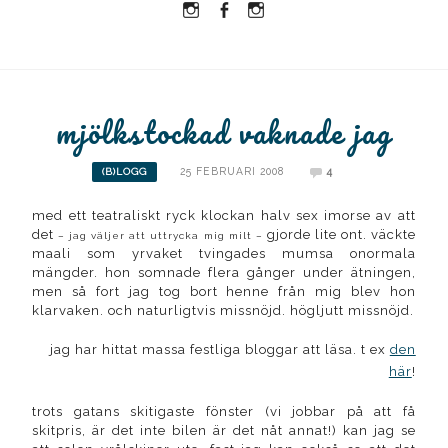
Instagram
Facebook
Instagram
Ullrika
Ullrika
Lolles
mjölkstockad vaknade jag
25 FEBRUARI 2008
4
(B)LOGG
med ett teatraliskt ryck klockan halv sex imorse av att
det
gjorde lite ont. väckte
– jag väljer att uttrycka mig milt –
maali som yrvaket tvingades mumsa onormala
mängder. hon somnade flera gånger under ätningen,
men så fort jag tog bort henne från mig blev hon
klarvaken. och naturligtvis missnöjd. högljutt missnöjd.
jag har hittat massa festliga bloggar att läsa. t ex
den
här
!
trots gatans skitigaste fönster (vi jobbar på att få
skitpris, är det inte bilen är det nåt annat!) kan jag se