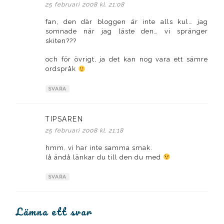
25 februari 2008 kl. 21:08
fan, den där bloggen är inte alls kul… jag
somnade när jag läste den… vi spränger
skiten???
och för övrigt, ja det kan nog vara ett sämre
ordspråk
SVARA
TIPSAREN
skriver:
25 februari 2008 kl. 21:18
hmm. vi har inte samma smak.
(å ändå länkar du till den du med
SVARA
Lämna ett svar