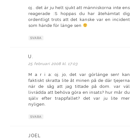
oj.. det är ju helt sjukt att människorna inte ens
reagerade :S hoppas du har åtehämtat dig
ordentligt trots att det kanske var en incident
som hände för länge sen
SVARA
U.
skriver:
25 februari 2008 kl. 17:03
M a r i a: oj. jo, det var görlänge sen! kan
faktiskt skratta lite åt minen på de där tjejerna
när de såg att jag tittade på dom. var väl
livrädda att behöva göra en insats? hur mår du
själv efter trappfallet? det var ju lite mer
nyligen.
SVARA
JOEL
skriver: