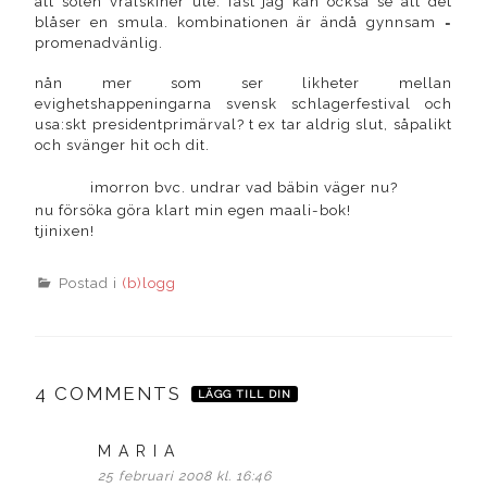
att solen vrålskiner ute. fast jag kan också se att det
blåser en smula. kombinationen är ändå gynnsam =
promenadvänlig.
nån mer som ser likheter mellan
evighetshappeningarna svensk schlagerfestival och
usa:skt presidentprimärval? t ex tar aldrig slut, såpalikt
och svänger hit och dit.
imorron bvc. undrar vad bäbin väger nu?
nu försöka göra klart min egen maali-bok!
tjinixen!
Postad i
(b)logg
4 COMMENTS
LÄGG TILL DIN
M A R I A
skriver:
25 februari 2008 kl. 16:46