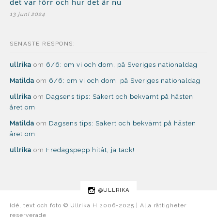
det var förr och hur det är nu
13 juni 2024
SENASTE RESPONS:
ullrika
om
6/6: om vi och dom, på Sveriges nationaldag
Matilda
om
6/6: om vi och dom, på Sveriges nationaldag
ullrika
om
Dagsens tips: Säkert och bekvämt på hästen
året om
Matilda
om
Dagsens tips: Säkert och bekvämt på hästen
året om
ullrika
om
Fredagspepp hitåt, ja tack!
@ULLRIKA
Idé, text och foto © Ullrika H 2006-2025 | Alla rättigheter
reserverade