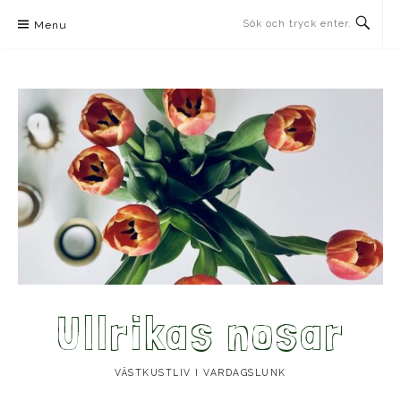
Skip
Menu
to
content
Ullrikas nosar
VÄSTKUSTLIV I VARDAGSLUNK