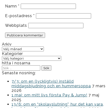
Namn
*
E-postadress
*
Webbplats
Arkiv
Arkiv
Kategorier
Kategorier
hitta i nosarna
Sök
efter:
Senaste nosning:
7/3: om en (lyckligtvis) inställd
middagsbjudning och en hummersoppa
7 mars
2026
1 maj: om mitt livs första Pay & Jump!
7 maj
2025
13/6: om en “skolavslutning”, hur det kan vara,