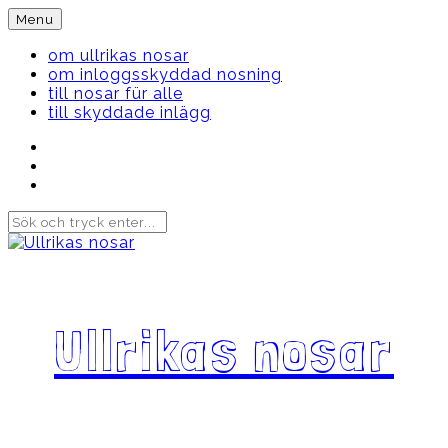
Skip
Menu
to
content
om ullrikas nosar
om inloggsskyddad nosning
till nosar für alle
till skyddade inlägg
Instagram
Ullrika
Facebook
Ullrika
Instagram
Lolles
Ullrikas nosar