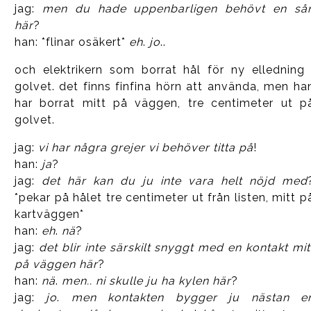
jag:
men du hade uppenbarligen behövt en så
här
?
han: *flinar osäkert*
eh
.
jo
..
och elektrikern som borrat hål för ny elledning 
golvet. det finns finfina hörn att använda, men ha
har borrat mitt på väggen, tre centimeter ut p
golvet.
jag:
vi har några grejer vi behöver titta på
!
han:
ja
?
jag:
det här kan du ju inte vara helt nöjd med
*pekar på hålet tre centimeter ut från listen, mitt p
kartväggen*
han:
eh
.
nä
?
jag:
det blir inte särskilt snyggt med en kontakt mit
på väggen här
?
han:
nä
.
men.. ni skulle ju ha kylen här
?
jag:
jo
.
men kontakten bygger ju nästan e