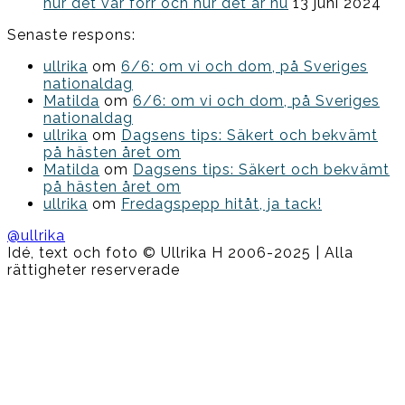
hur det var förr och hur det är nu
13 juni 2024
Senaste respons:
ullrika
om
6/6: om vi och dom, på Sveriges
nationaldag
Matilda
om
6/6: om vi och dom, på Sveriges
nationaldag
ullrika
om
Dagsens tips: Säkert och bekvämt
på hästen året om
Matilda
om
Dagsens tips: Säkert och bekvämt
på hästen året om
ullrika
om
Fredagspepp hitåt, ja tack!
@ullrika
Idé, text och foto © Ullrika H 2006-2025 | Alla
rättigheter reserverade
Boston
Theme
by
FameThemes