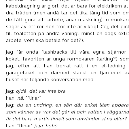
kabeldragning är gjort, det är bara för elektrikern at
dra tråden (men ändå tar det lika lång tid som o
de fått göra allt arbete, anar maskning). rörmokar
sågar av ett rör hon tror inte är viktigt ("oj, det gic
till toaletten på andra våning". minst en dags extr
arbete. vem ska betala för det?).
jag får onda flashbacks till våra egna stjärnor 
köket. favoriten är unga rörmokaren (lärling?) so
jag, efter att han borrat rätt i en el-ledning 
garagetaket och därmed släckt en fjärdedel a
huset har följande konversation med:
jag:
ojdå. det var inte bra
.
han:
nä
. *flinar*
jag:
du en undring
,
en sån där enkel liten appara
som känner av var det går el och vatten i väggarna
är det bara martin timell som använder såna eller
?
han: *flinar*
jaja
.
höhö
.