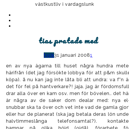
västkustliv i vardagslunk
Instagram
Ullrika
Facebook
Ullrika
Instagram
Lolles
tias pratade med
tyck
31 januari 2008
1
en av nya ägarna till huset några hundra mete
härifrån (det jag försökte lobbya för att p&m skull
köpa). å nu kan jag inte låta bli att undra: va f*n ä
det för fel på hantverkare?! jaja. jag är fördomsfull
drar alla över en kam osv. men för bövelen.. det hä
är några av de saker dom dealar med: nya el
snubbar ska ta över och vet inte vad de gamla gjor
eller hur de planerat (ska jag betala deras lön unde
halvtimmeslånga telefonsamtal?). kontakte
hamnar på olika höjd (ojdå). förarbete fö