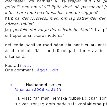
decimeter
.
då hamnar ju kylskåpet mitt ute p
golvet
?
och om vi vill flytta den
?
då passar det j
inte så bra med en eldosa här, mitt på väggen
?
han:
nä
.
det förståss
..
men, om jag sätter den där 
hörnet istället
?
jag:
perfekt
!
det var ju det vi hade bestämt
*tittar p
entrepenör snickare mollérus*
det enda positiva med såna här hantverkarklanta
är att det blir (läs: kan bli) roliga historier av det 
efterhand.
Postad i
tyck
One comment
Lägg till din
Husbandet
skriver:
31 januari 2008 kl. 21:23
..ja visst får man hemska tillbakablickar, so
tur var tror jag dom hade satt kontakterna p