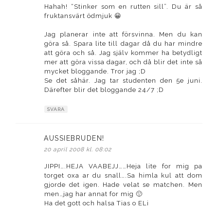
Hahah! “Stinker som en rutten sill”. Du är så
fruktansvärt ödmjuk 😀
Jag planerar inte att försvinna. Men du kan
göra så. Spara lite till dagar då du har mindre
att göra och så. Jag själv kommer ha betydligt
mer att göra vissa dagar, och då blir det inte så
mycket bloggande. Tror jag ;D
Se det såhär. Jag tar studenten den 5e juni.
Därefter blir det bloggande 24/7 ;D
SVARA
AUSSIEBRUDEN!
skriver:
20 april 2008 kl. 08:02
JIPPI….HEJA VAABEJJ……Heja lite for mig pa
torget oxa ar du snall….Sa himla kul att dom
gjorde det igen. Hade velat se matchen. Men
men…jag har annat for mig 🙂
Ha det gott och halsa Tias o ELi