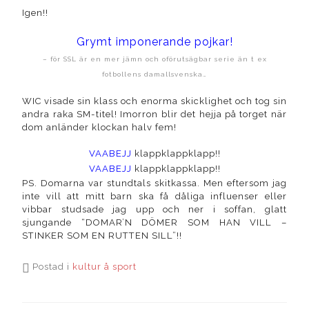
Igen!!
Grymt imponerande pojkar!
– för SSL är en mer jämn och oförutsägbar serie än t ex
fotbollens damallsvenska…
WIC visade sin klass och enorma skicklighet och tog sin
andra raka SM-titel! Imorron blir det hejja på torget när
dom anländer klockan halv fem!
VAABEJJ
klappklappklapp!!
VAABEJJ
klappklappklapp!!
PS. Domarna var stundtals skitkassa. Men eftersom jag
inte vill att mitt barn ska få dåliga influenser eller
vibbar studsade jag upp och ner i soffan, glatt
sjungande “DOMAR’N DÖMER SOM HAN VILL –
STINKER SOM EN RUTTEN SILL”!!
Postad i
kultur å sport