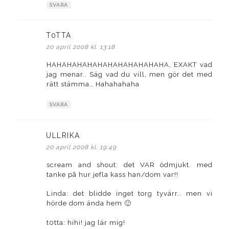
SVARA
T0TTA
skriver:
20 april 2008 kl. 13:18
HAHAHAHAHAHAHAHAHAHAHAHA, EXAKT vad
jag menar.. Säg vad du vill, men gör det med
rätt stämma… Hahahahaha
SVARA
ULLRIKA
skriver:
20 april 2008 kl. 19:49
scream and shout: det VAR ödmjukt. med
tanke på hur jefla kass han/dom var!!
Linda: det blidde inget torg tyvärr.. men vi
hörde dom ända hem 🙂
t0tta: hihi! jag lär mig!