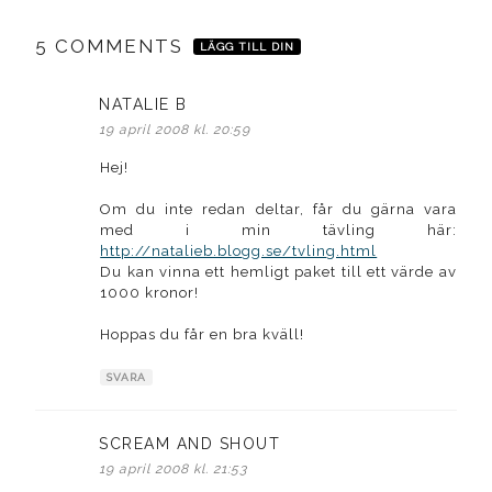
5 COMMENTS
LÄGG TILL DIN
NATALIE B
skriver:
19 april 2008 kl. 20:59
Hej!
Om du inte redan deltar, får du gärna vara
med i min tävling här:
http://natalieb.blogg.se/tvling.html
Du kan vinna ett hemligt paket till ett värde av
1000 kronor!
Hoppas du får en bra kväll!
SVARA
SCREAM AND SHOUT
skriver:
19 april 2008 kl. 21:53