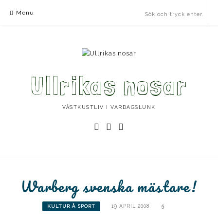
Skip
Menu
to
content
Ullrikas nosar
VÄSTKUSTLIV I VARDAGSLUNK
Instagram
Facebook
Instagram
Ullrika
Ullrika
Lolles
Warberg svenska mästare!
19 APRIL 2008
5
KULTUR Å SPORT