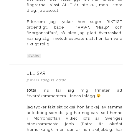
fingrarna.. Visst, ALLT är inte kul, men i stora
drag, jo absolut.
Eftersom jag tycker hon suger RIKTIGT
ordentligt, både i "RAW", "Hjälp" och
"Morgonsoffan", så blev jag glatt överraskad,
när jag såg i melodifestivalen, att hon kan vara
riktigt rolig.
SVARA
ULLISAR
skriver:
3 mars 2009 kl. 00:00
t0tta
: nu tar jag mig friheten att
"svars"kommentera Lindas inlägg
jag tycker faktiskt också hon är okej. av samma
anledning som du. jag har nog bara sett henne
i Morronsoffan vilket iofs är Sveriges
otacksammaste jobb (Batra är okrönt
humorkung), men där är hon skitjobbig. här