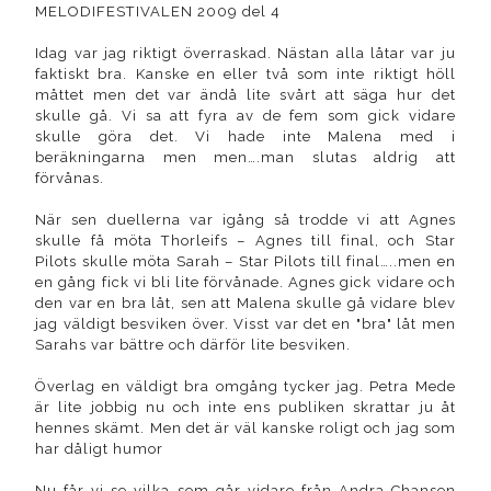
MELODIFESTIVALEN 2009 del 4
Idag var jag riktigt överraskad. Nästan alla låtar var ju
faktiskt bra. Kanske en eller två som inte riktigt höll
måttet men det var ändå lite svårt att säga hur det
skulle gå. Vi sa att fyra av de fem som gick vidare
skulle göra det. Vi hade inte Malena med i
beräkningarna men men….man slutas aldrig att
förvånas.
När sen duellerna var igång så trodde vi att Agnes
skulle få möta Thorleifs – Agnes till final, och Star
Pilots skulle möta Sarah – Star Pilots till final…..men en
en gång fick vi bli lite förvånade. Agnes gick vidare och
den var en bra låt, sen att Malena skulle gå vidare blev
jag väldigt besviken över. Visst var det en "bra" låt men
Sarahs var bättre och därför lite besviken.
Överlag en väldigt bra omgång tycker jag. Petra Mede
är lite jobbig nu och inte ens publiken skrattar ju åt
hennes skämt. Men det är väl kanske roligt och jag som
har dåligt humor
Nu får vi se vilka som går vidare från Andra Chansen