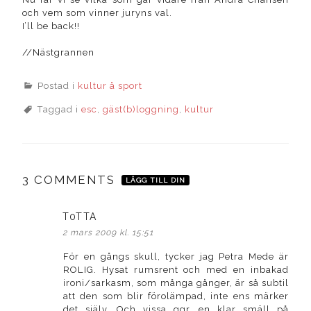
och vem som vinner juryns val.
I’ll be back!!
//Nästgrannen
Postad i
kultur å sport
Taggad i
esc
,
gäst(b)loggning
,
kultur
3 COMMENTS
LÄGG TILL DIN
T0TTA
skriver:
2 mars 2009 kl. 15:51
För en gångs skull, tycker jag Petra Mede är
ROLIG. Hysat rumsrent och med en inbakad
ironi/sarkasm, som många gånger, är så subtil
att den som blir förolämpad, inte ens märker
det själv. Och vissa ggr, en klar smäll på