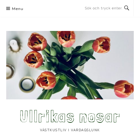
Skip
Menu
to
content
Ullrikas nosar
VÄSTKUSTLIV I VARDAGSLUNK