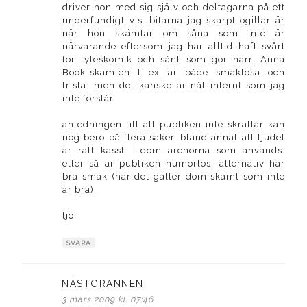
driver hon med sig själv och deltagarna på ett
underfundigt vis. bitarna jag skarpt ogillar är
när hon skämtar om såna som inte är
närvarande eftersom jag har alltid haft svårt
för lyteskomik och sånt som gör narr. Anna
Book-skämten t ex är både smaklösa och
trista. men det kanske är nåt internt som jag
inte förstår.
anledningen till att publiken inte skrattar kan
nog bero på flera saker. bland annat att ljudet
är rätt kasst i dom arenorna som används.
eller så är publiken humorlös. alternativ har
bra smak (när det gäller dom skämt som inte
är bra).
tjo!
SVARA
NÄSTGRANNEN!
skriver:
3 mars 2009 kl. 07:46