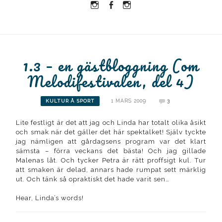
Instagram
Facebook
Instagram
Ullrika
Ullrika
Lolles
1.3 – en gästbloggning (om
Melodifestivalen, del 4)
1 MARS 2009
3
KULTUR Å SPORT
Lite festligt är det att jag och Linda har totalt olika åsikt
och smak när det gäller det här spektalket! Själv tyckte
jag nämligen att gårdagsens program var det klart
sämsta – förra veckans det bästa! Och jag gillade
Malenas låt. Och tycker Petra är rätt proffsigt kul. Tur
att smaken är delad, annars hade rumpat sett märklig
ut. Och tänk så opraktiskt det hade varit sen…
Hear, Linda’s words!