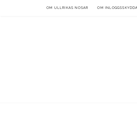
Skip
OM ULLRIKAS NOSAR
OM INLOGGSSKYDD
to
content