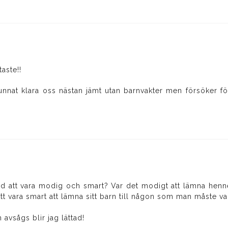
aste!!
unnat klara oss nästan jämt utan barnvakter men försöker fö
ed att vara modig och smart? Var det modigt att lämna hen
tt vara smart att lämna sitt barn till någon som man måste var
avsågs blir jag lättad!