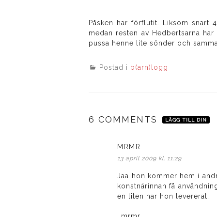
Påsken har förflutit. Liksom snar
medan resten av Hedbertsarna har 
pussa henne lite sönder och samma
Postad i
b(arn)logg
6 COMMENTS
LÄGG TILL DIN
MRMR
skriver:
13 april 2009 kl. 11:29
Jaa hon kommer hem i andra
konstnärinnan få användning
en liten har hon levererat.
…mrmr.