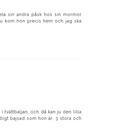
hela sin andra påsk hos sin mormor
 nu kom hon precis hem och jag ska
vättbaljan, och då kan ju den lilla
tligt bajsad som hon är: 3 stora och