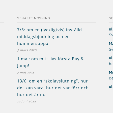
SENASTE NOSNING:
S
7/3: om en (lyckligtvis) inställd
ul
Sv
middagsbjudning och en
hummersoppa
Ma
Sv
7 mars 2026
1 maj: om mitt livs första Pay &
ul
be
Jump!
Ma
7 maj 2025
be
13/6: om en “skolavslutning”, hur
ul
det kan vara, hur det var förr och
hur det är nu
13 juni 2024