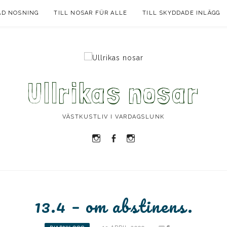
AD NOSNING
TILL NOSAR FÜR ALLE
TILL SKYDDADE INLÄGG
Ullrikas nosar
VÄSTKUSTLIV I VARDAGSLUNK
Instagram
Facebook
Instagram
Ullrika
Ullrika
Lolles
13.4 – om abstinens.