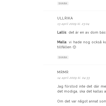
SVARA
ULLRIKA
skriver:
13 april 2009 kl. 23:04
Lallis
: det är en av dom bäst
Malla
: vi hade nog också k
tillfällen 🙂
SVARA
MRMR
skriver:
14 april 2009 kl. 04:33
Jag förstod inte det där m
det modiga, ska det kallas a
Om det var något annat som 