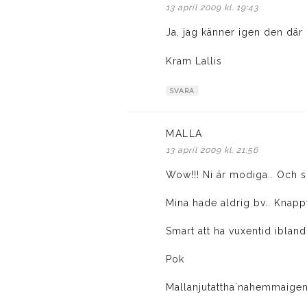
13 april 2009 kl. 19:43
Ja, jag känner igen den dä
Kram Lallis
SVARA
MALLA
skriver:
13 april 2009 kl. 21:56
Wow!!! Ni är modiga.. Och s
Mina hade aldrig bv.. Knappt
Smart att ha vuxentid ibland
Pok
Mallanjutattha´nahemmaigen