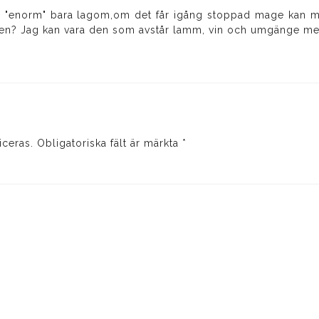
 "enorm" bara lagom,om det får igång stoppad mage kan ma
igen? Jag kan vara den som avstår lamm, vin och umgänge me
iceras.
Obligatoriska fält är märkta
*