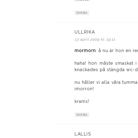
SVARA
ULLRIKA
skriver:
13 april 2009 kl. 19:11
mormorn
: å nu är hon en r
haha! hon måste smaskat i
knackades på stängda wc-dö
nu håller vi alla våra tum
imorron!
krams!
SVARA
LALLIS
skriver: