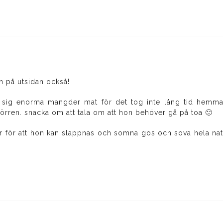
en på utsidan också!
 sig enorma mängder mat för det tog inte lång tid hemma 
rren. snacka om att tala om att hon behöver gå på toa 🙂
mar för att hon kan slappnas och somna gos och sova hela na