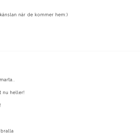
r känslan när de kommer hem:)
marta..
 nu heller!
!
bralla