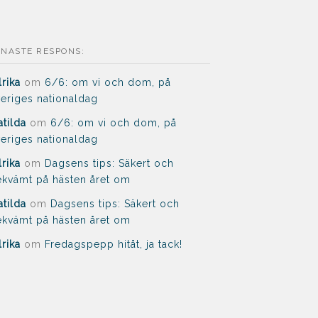
ENASTE RESPONS:
lrika
om
6/6: om vi och dom, på
eriges nationaldag
tilda
om
6/6: om vi och dom, på
eriges nationaldag
lrika
om
Dagsens tips: Säkert och
kvämt på hästen året om
tilda
om
Dagsens tips: Säkert och
kvämt på hästen året om
lrika
om
Fredagspepp hitåt, ja tack!