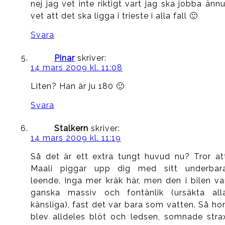
nej jag vet inte riktigt vart jag ska jobba ännu
vet att det ska ligga i trieste i alla fall 🙂
Svara
Pinar
skriver:
14 mars 2009 kl. 11:08
Liten? Han är ju 180 🙂
Svara
Stalkern
skriver:
14 mars 2009 kl. 11:19
Så det är ett extra tungt huvud nu? Tror at
Maali piggar upp dig med sitt underbar
leende. Inga mer kräk här, men den i bilen va
ganska massiv och fontänlik (ursäkta all
känsliga), fast det var bara som vatten. Så ho
blev alldeles blöt och ledsen, somnade stra