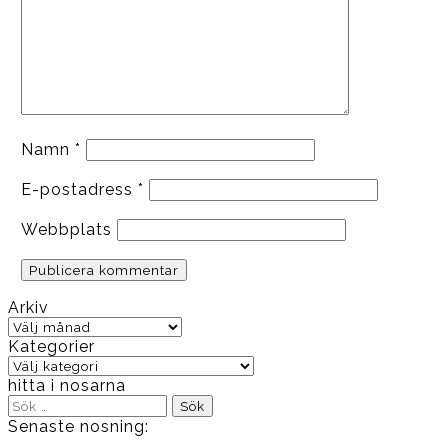
Namn
*
E-postadress
*
Webbplats
Arkiv
Arkiv
Kategorier
Kategorier
hitta i nosarna
Sök
efter:
Senaste nosning: