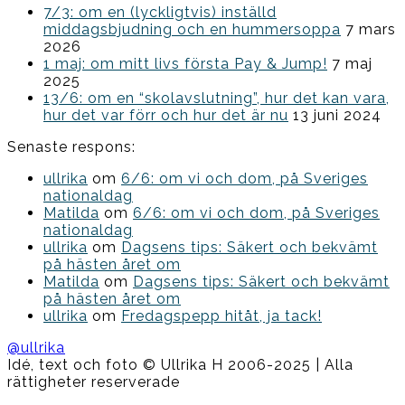
7/3: om en (lyckligtvis) inställd
middagsbjudning och en hummersoppa
7 mars
2026
1 maj: om mitt livs första Pay & Jump!
7 maj
2025
13/6: om en “skolavslutning”, hur det kan vara,
hur det var förr och hur det är nu
13 juni 2024
Senaste respons:
ullrika
om
6/6: om vi och dom, på Sveriges
nationaldag
Matilda
om
6/6: om vi och dom, på Sveriges
nationaldag
ullrika
om
Dagsens tips: Säkert och bekvämt
på hästen året om
Matilda
om
Dagsens tips: Säkert och bekvämt
på hästen året om
ullrika
om
Fredagspepp hitåt, ja tack!
@ullrika
Idé, text och foto © Ullrika H 2006-2025 | Alla
rättigheter reserverade
Boston