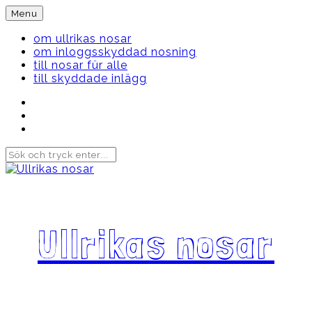
Skip
Menu
to
content
om ullrikas nosar
om inloggsskyddad nosning
till nosar für alle
till skyddade inlägg
Instagram
Ullrika
Facebook
Ullrika
Instagram
Lolles
Ullrikas nosar