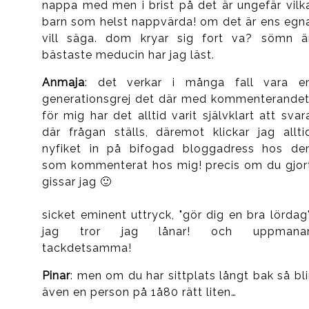
nappa med men i brist på det är ungefär vilk
barn som helst nappvärda! om det är ens egn
vill säga. dom kryar sig fort va? sömn ä
bästaste meducin har jag läst.
Anmaja
: det verkar i många fall vara e
generationsgrej det där med kommenterandet
för mig har det alltid varit självklart att svar
där frågan ställs, däremot klickar jag allti
nyfiket in på bifogad bloggadress hos de
som kommenterat hos mig! precis om du gjor
gissar jag 🙂
sicket eminent uttryck, "gör dig en bra lördag"
jag tror jag lånar! och uppmanar
tackdetsamma!
Pinar
: men om du har sittplats långt bak så bli
även en person på 1å80 rätt liten…