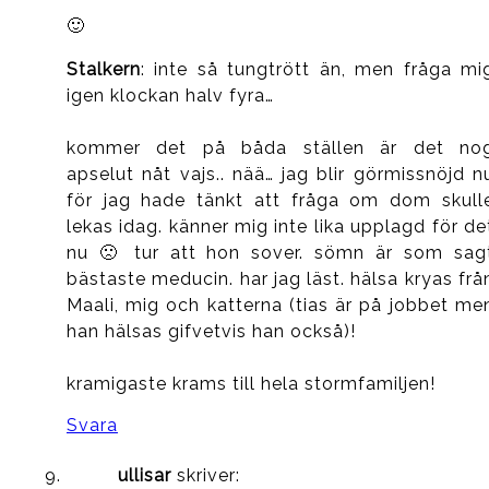
🙂
Stalkern
: inte så tungtrött än, men fråga mi
igen klockan halv fyra…
kommer det på båda ställen är det no
apselut nåt vajs.. nää… jag blir görmissnöjd n
för jag hade tänkt att fråga om dom skull
lekas idag. känner mig inte lika upplagd för de
nu 🙁 tur att hon sover. sömn är som sag
bästaste meducin. har jag läst. hälsa kryas frå
Maali, mig och katterna (tias är på jobbet me
han hälsas gifvetvis han också)!
kramigaste krams till hela stormfamiljen!
Svara
ullisar
skriver: