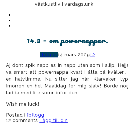
västkustliv i vardagslunk
Instagram
Ullrika
Facebook
Ullrika
Instagram
Lolles
14.3 – om powernappar.
(b)logg
14 mars 2009
12
Aj dont spik napp as in napp utan som i sliip. Hejj
va smart att powernappa kvart i åtta på kvällen. 
en halvtimme. Nu sitter jag här. Klarvaken typ
Imorron en hel Maalidag för mig själv! Borde no
ladda med lite sömn inför den…
Wish me luck!
Postad i
(b)logg
12 comments
Lägg till din