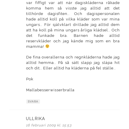
var fiffigt var att när dagiskläderna råkade
komma hem så visste jag alltid att det
tillhörde dagisfiten.. Och dagispersonalen
hade alltid koll på vilka kläder som var mina
ungars.. För självklart drillade jag alltid dem
att ha koll på mina ungars årliga klädsel.. Och
det funkade bra. Barnen hade alltid
reservkläder och jag kände mig som en bra
mamma!
De fina overallerna och regnkläderna hade jag
alltid hemma.. På så sätt slapp jag släpa hit
och dit.. Eller alltid ha kläderna på fel ställe..
Pok
Mallabesserwisserbralla
SVARA
ULLRIKA
skriver:
16 februari 2009 kl. 15:53