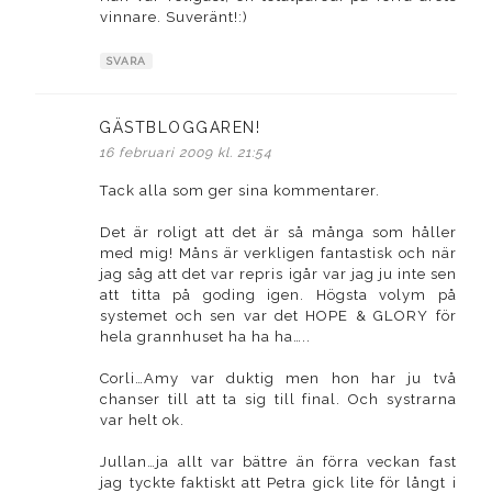
vinnare. Suveränt!:)
SVARA
GÄSTBLOGGAREN!
skriver:
16 februari 2009 kl. 21:54
Tack alla som ger sina kommentarer.
Det är roligt att det är så många som håller
med mig! Måns är verkligen fantastisk och när
jag såg att det var repris igår var jag ju inte sen
att titta på goding igen. Högsta volym på
systemet och sen var det HOPE & GLORY för
hela grannhuset ha ha ha…..
Corli…Amy var duktig men hon har ju två
chanser till att ta sig till final. Och systrarna
var helt ok.
Jullan…ja allt var bättre än förra veckan fast
jag tyckte faktiskt att Petra gick lite för långt i