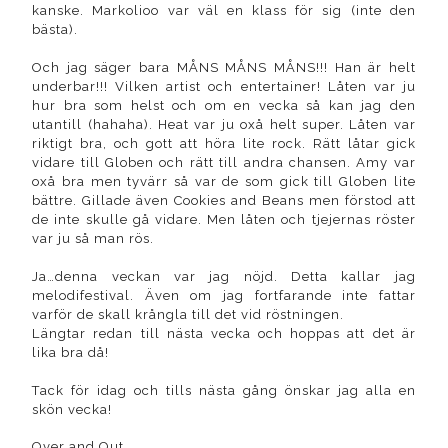
kanske. Markolioo var väl en klass för sig (inte den
bästa).
Och jag säger bara MÅNS MÅNS MÅNS!!! Han är helt
underbar!!! Vilken artist och entertainer! Låten var ju
hur bra som helst och om en vecka så kan jag den
utantill (hahaha). Heat var ju oxå helt super. Låten var
riktigt bra, och gott att höra lite rock. Rätt låtar gick
vidare till Globen och rätt till andra chansen. Amy var
oxå bra men tyvärr så var de som gick till Globen lite
bättre. Gillade även Cookies and Beans men förstod att
de inte skulle gå vidare. Men låten och tjejernas röster
var ju så man rös.
Ja…denna veckan var jag nöjd. Detta kallar jag
melodifestival. Även om jag fortfarande inte fattar
varför de skall krångla till det vid röstningen.
Längtar redan till nästa vecka och hoppas att det är
lika bra då!
Tack för idag och tills nästa gång önskar jag alla en
skön vecka!
Over and Out