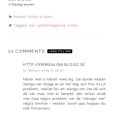
//Nästgrannen
Postad i
kultur å sport
Taggad i
esc
,
gäst(b)loggning
,
kultur
10 COMMENTS
LÄGG TILL DIN
HTTP://EMMIEALINA.BLOGG.SE
skriver:
15 februari 2009 kl. 15:56
håller helt o hållet med dig. De borde nästan
stänga ner blogg.se en hel dag och fixa ALLA
problem, istället för att stänga ner lite då och
då när man inte är beredd, det verkar ändå
inte lösa några problem när de "stänger ner"
några timmar i veckan. Suck! jaja…hoppas du
mår fint annars.