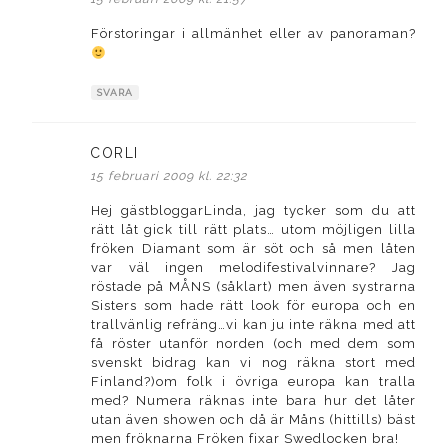
Förstoringar i allmänhet eller av panoraman?
SVARA
CORLI
skriver:
15 februari 2009 kl. 22:32
Hej gästbloggarLinda, jag tycker som du att
rätt låt gick till rätt plats… utom möjligen lilla
fröken Diamant som är söt och så men låten
var väl ingen melodifestivalvinnare? Jag
röstade på MÅNS (såklart) men även systrarna
Sisters som hade rätt look för europa och en
trallvänlig refräng…vi kan ju inte räkna med att
få röster utanför norden (och med dem som
svenskt bidrag kan vi nog räkna stort med
Finland?)om folk i övriga europa kan tralla
med? Numera räknas inte bara hur det låter
utan även showen och då är Måns (hittills) bäst
men fröknarna Fröken fixar Swedlocken bra!