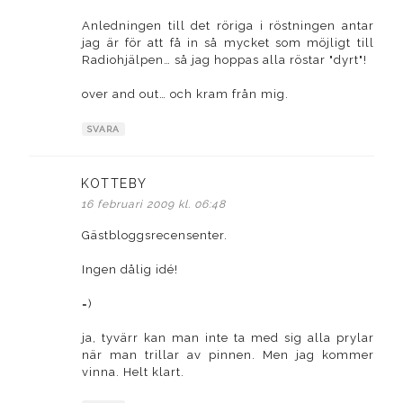
Anledningen till det röriga i röstningen antar
jag är för att få in så mycket som möjligt till
Radiohjälpen… så jag hoppas alla röstar "dyrt"!
over and out… och kram från mig.
SVARA
KOTTEBY
skriver:
16 februari 2009 kl. 06:48
Gästbloggsrecensenter.
Ingen dålig idé!
=)
ja, tyvärr kan man inte ta med sig alla prylar
när man trillar av pinnen. Men jag kommer
vinna. Helt klart.