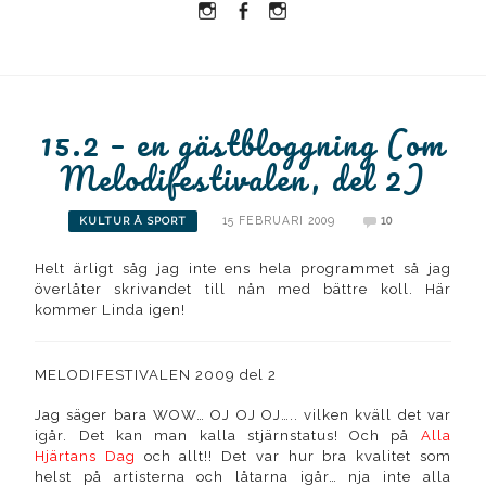
Instagram
Facebook
Instagram
Ullrika
Ullrika
Lolles
15.2 – en gästbloggning (om
Melodifestivalen, del 2)
15 FEBRUARI 2009
10
KULTUR Å SPORT
Helt ärligt såg jag inte ens hela programmet så jag
överlåter skrivandet till nån med bättre koll. Här
kommer Linda igen!
MELODIFESTIVALEN 2009 del 2
Jag säger bara WOW… OJ OJ OJ….. vilken kväll det var
igår. Det kan man kalla stjärnstatus! Och på
Alla
Hjärtans Dag
och allt!! Det var hur bra kvalitet som
helst på artisterna och låtarna igår… nja inte alla