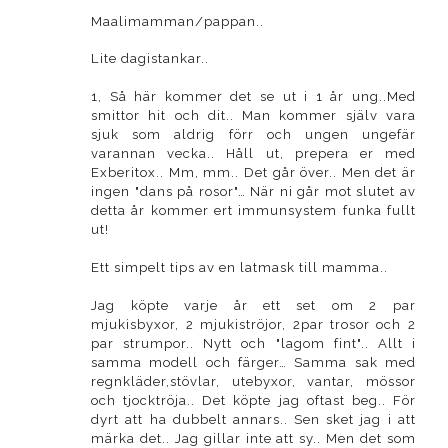
Maalimamman/pappan..
Lite dagistankar..
1, Så här kommer det se ut i 1 år ung..Med
smittor hit och dit.. Man kommer själv vara
sjuk som aldrig förr och ungen ungefär
varannan vecka.. Håll ut, prepera er med
Exberitox.. Mm, mm.. Det går över.. Men det är
ingen "dans på rosor"… När ni går mot slutet av
detta år kommer ert immunsystem funka fullt
ut!
Ett simpelt tips av en latmask till mamma..
Jag köpte varje år ett set om 2 par
mjukisbyxor, 2 mjukiströjor, 2par trosor och 2
par strumpor.. Nytt och "lagom fint".. Allt i
samma modell och färger… Samma sak med
regnkläder,stövlar, utebyxor, vantar, mössor
och tjocktröja.. Det köpte jag oftast beg.. För
dyrt att ha dubbelt annars.. Sen sket jag i att
märka det.. Jag gillar inte att sy.. Men det som