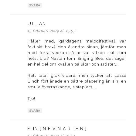
SVARA
JULLAN
skriver:
15 februari 2009 kl. 15:57
Håller med, gårdagens melodifestival var
faktiskt bra=) Men å andra sidan, jämför man
med förra veckan så är väl vilken skit som
helst bra? Nästan tom Singing Bee, det säger
en hel del om kvallen på låtar och artister….
Rätt låtar gick vidare, men tycker att Lasse
Lindh förtjänade en bättre placering än sin, en
smula överraskande, sistaplats….
Tjo!
SVARA
ELIN [ N E V N A R I E N ]
skriver:
15 februari 2009 kl. 21:57