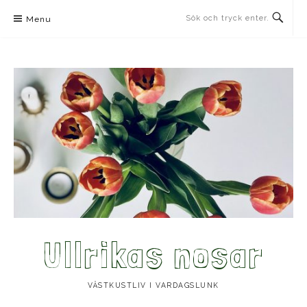
Skip
Menu
to
content
Ullrikas nosar
VÄSTKUSTLIV I VARDAGSLUNK