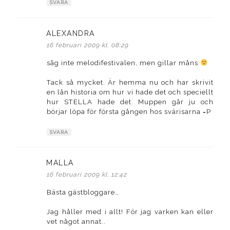
SVARA
ALEXANDRA
skriver:
16 februari 2009 kl. 08:29
såg inte melodifestivalen, men gillar måns
Tack så mycket. Är hemma nu och har skrivit
en lån historia om hur vi hade det och speciellt
hur STELLA hade det. Muppen går ju och
börjar löpa för första gången hos svärisarna =P
SVARA
MALLA
skriver:
16 februari 2009 kl. 12:42
Bästa gästbloggare…
Jag håller med i allt! För jag varken kan eller
vet något annat..