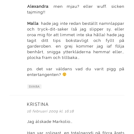
Alexandra
: men mjau? eller wuff. sicken
tajming!!
Malla
: hade jag inte redan beställt namnlappar
och tryck-dit-saker (så jag slipper sy, eller
oroa mig för att limmet inte ska hålla) hade jag
tagit ditt tips bokstavligt och fyllt på
garderoben. en grej kommer jag iaf följa
benhårt, snigga ytterkläderna hemma! eller…
plocka fram och tillbaka…
ps. det var väldans vad du varit pigg på
entertangenten?
SVARA
KRISTINA
skriver:
16 februari 2009 kl. 16:18
Jag älskade Markolio…
Han var roligast, en totalparodi på förra årets