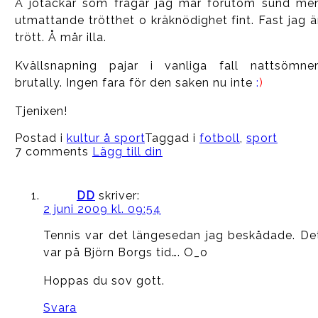
Å jotackar som frågar jag mår förutom sund me
utmattande trötthet o kräknödighet fint. Fast jag ä
trött. Å mår illa.
Kvällsnapning pajar i vanliga fall nattsömne
brutally. Ingen fara för den saken nu inte
:
)
Tjenixen!
Postad i
kultur å sport
Taggad i
fotboll
,
sport
7 comments
Lägg till din
DD
skriver:
2 juni 2009 kl. 09:54
Tennis var det längesedan jag beskådade. De
var på Björn Borgs tid…. O_o
Hoppas du sov gott.
Svara