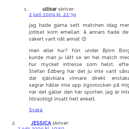
ullisar
skriver:
2 juni 2009 kl. 22:39
jag hade gärna sett matchen idag me
jobbet kom emellan. å annars hade de
säkert varit nåt annat 🙁
men eller hur? förr, under Björn Bor
kunde man ju lätt se en hel match me
hur mycket intresse som helst. efte
Stefan Edberg har det ju inte varit sån
där självklara vinnare direkt. enstak
segrar håller inte upp ögonlocken på mi
när det gäller den här sporten. jag är int
tillräckligt insatt helt enkelt.
Svara
JESSICA
skriver:
2 juni 2009 kl. 10:50