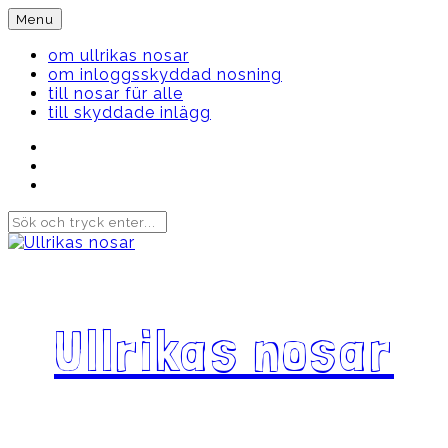
Skip
Menu
to
content
om ullrikas nosar
om inloggsskyddad nosning
till nosar für alle
till skyddade inlägg
Instagram
Ullrika
Facebook
Ullrika
Instagram
Lolles
Ullrikas nosar