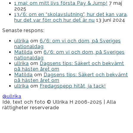
1 maj: om mitt livs första Pay & Jump!
7 maj
2025
13/6: om en “skolavslutning”, hur det kan vara,
hur det var förr och hur det är nu
13 juni 2024
Senaste respons:
ullrika
om
6/6: om vi och dom, på Sveriges
nationaldag
Matilda
om
6/6: om vi och dom, på Sveriges
nationaldag
ullrika
om
Dagsens tips: Säkert och bekvämt
på hästen året om
Matilda
om
Dagsens tips: Säkert och bekvämt
på hästen året om
ullrika
om
Fredagspepp hitåt, ja tack!
@ullrika
Idé, text och foto © Ullrika H 2006-2025 | Alla
rättigheter reserverade
Boston
Theme
by
FameThemes