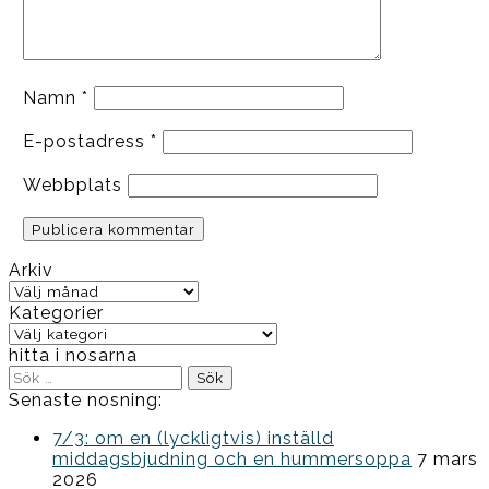
Namn
*
E-postadress
*
Webbplats
Arkiv
Arkiv
Kategorier
Kategorier
hitta i nosarna
Sök
efter:
Senaste nosning:
7/3: om en (lyckligtvis) inställd
middagsbjudning och en hummersoppa
7 mars
2026