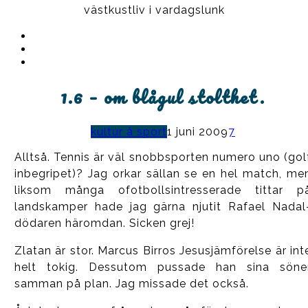
västkustliv i vardagslunk
Instagram
Ullrika
Facebook
Ullrika
Instagram
Lolles
1.6 – om blågul stolthet.
kultur å sport
1 juni 2009
7
Alltså. Tennis är väl snobbsporten numero uno (gol
inbegripet)? Jag orkar sällan se en hel match, me
liksom många ofotbollsintresserade tittar p
landskamper hade jag gärna njutit Rafael Nadal
dödaren häromdan. Sicken grej!
Zlatan är stor. Marcus Birros Jesusjämförelse är int
helt tokig. Dessutom pussade han sina söne
samman på plan. Jag missade det också.