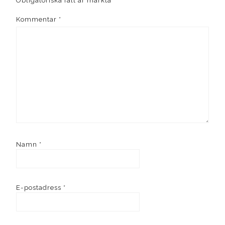
Obligatoriska fält är märkta
*
Kommentar
*
Namn
*
E-postadress
*