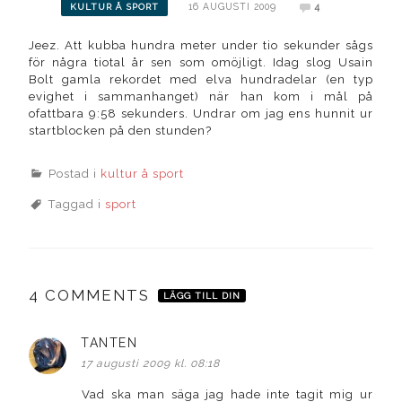
16 AUGUSTI 2009
4
KULTUR Å SPORT
Jeez. Att kubba hundra meter under tio sekunder sågs
för några tiotal år sen som omöjligt. Idag slog Usain
Bolt gamla rekordet med elva hundradelar (en typ
evighet i sammanhanget) när han kom i mål på
ofattbara 9:58 sekunders. Undrar om jag ens hunnit ur
startblocken på den stunden?
Postad i
kultur å sport
Taggad i
sport
4 COMMENTS
LÄGG TILL DIN
TANTEN
skriver:
17 augusti 2009 kl. 08:18
Vad ska man säga jag hade inte tagit mig ur