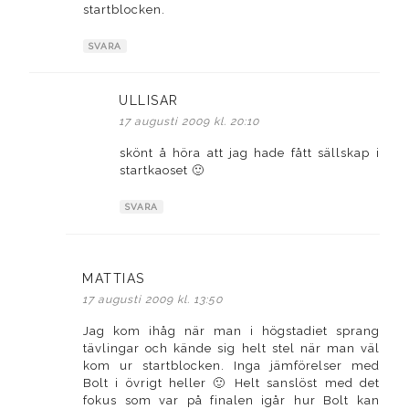
startblocken.
SVARA
ULLISAR
skriver:
17 augusti 2009 kl. 20:10
skönt å höra att jag hade fått sällskap i
startkaoset 🙂
SVARA
MATTIAS
skriver:
17 augusti 2009 kl. 13:50
Jag kom ihåg när man i högstadiet sprang
tävlingar och kände sig helt stel när man väl
kom ur startblocken. Inga jämförelser med
Bolt i övrigt heller 🙂 Helt sanslöst med det
fokus som var på finalen igår hur Bolt kan