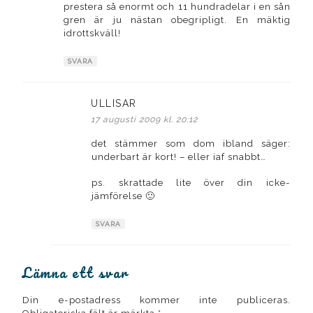
prestera så enormt och 11 hundradelar i en sån
gren är ju nästan obegripligt. En mäktig
idrottskväll!
SVARA
ULLISAR
skriver:
17 augusti 2009 kl. 20:12
det stämmer som dom ibland säger:
underbart är kort! – eller iaf snabbt…
ps. skrattade lite över din icke-
jämförelse 🙂
SVARA
Lämna ett svar
Din e-postadress kommer inte publiceras.