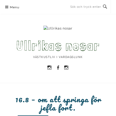
Skip
Menu
to
content
Ullrikas nosar
VÄSTKUSTLIV I VARDAGSLUNK
Instagram
Facebook
Instagram
Ullrika
Ullrika
Lolles
16.8 – om att springa för
jefla fort.