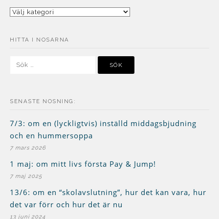
Kategorier
HITTA I NOSARNA
Sök
efter:
SENASTE NOSNING:
7/3: om en (lyckligtvis) inställd middagsbjudning
och en hummersoppa
7 mars 2026
1 maj: om mitt livs första Pay & Jump!
7 maj 2025
13/6: om en “skolavslutning”, hur det kan vara, hur
det var förr och hur det är nu
13 juni 2024