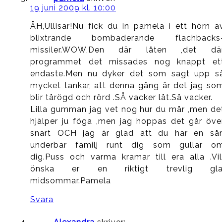
19 juni 2009 kl. 10:00
ÅH,Ullisar!Nu fick du in pamela i ett hörn a
blixtrande bombaderande flachbacks
missiler.WOW,Den där låten ,det dä
programmet det missades nog knappt et
endaste.Men nu dyker det som sagt upp s
mycket tankar, att denna gång är det jag so
blir tårögd och rörd .SÅ vacker låt.Så vacker.
Lilla gumman jag vet nog hur du mår ,men de
hjälper ju föga ,men jag hoppas det går öve
snart OCH jag är glad att du har en så
underbar familj runt dig som gullar o
dig.Puss och varma kramar till era alla .Vil
önska er en riktigt trevlig gla
midsommar.Pamela
Svara