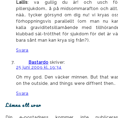
Lallis
: va gullig du är! och usch fö
pillersjukdom.. å på midsommarafton och allt
nää.. tycker görsynd om dig nu! vi kryas os
förhoppningsvis parallellt (om man nu ka
kalla graviditetsillamående med tillhörand
klubbad säl-trötthet för sjukdom för det är vä
bara sånt man kan krya sig från?).
Svara
Bastardo
skriver:
25 juni 2009 kl. 19:34
Oh my god. Den väcker minnen. But that wa
on the outside, and things were diffrent then..
Svara
Lämna ett svar
Din e-postadress kommer inte publiceras