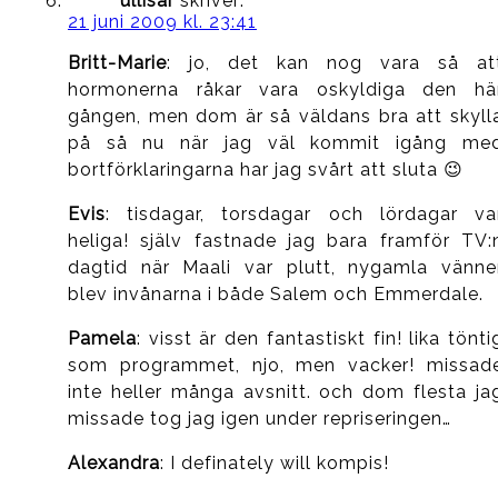
ullisar
skriver:
21 juni 2009 kl. 23:41
Britt-Marie
: jo, det kan nog vara så at
hormonerna råkar vara oskyldiga den hä
gången, men dom är så väldans bra att skyll
på så nu när jag väl kommit igång me
bortförklaringarna har jag svårt att sluta 😉
Evis
: tisdagar, torsdagar och lördagar va
heliga! själv fastnade jag bara framför TV:
dagtid när Maali var plutt, nygamla vänne
blev invånarna i både Salem och Emmerdale.
Pamela
: visst är den fantastiskt fin! lika tönti
som programmet, njo, men vacker! missad
inte heller många avsnitt. och dom flesta ja
missade tog jag igen under repriseringen…
Alexandra
: I definately will kompis!