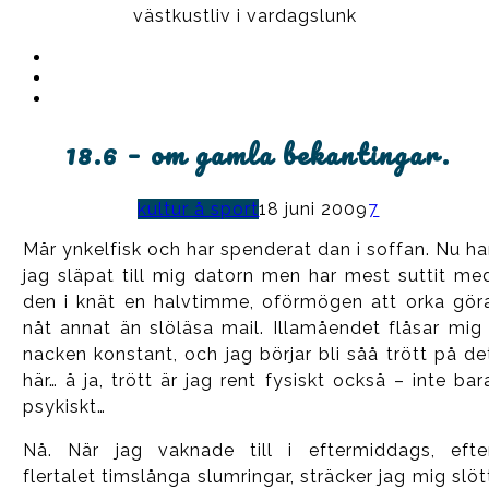
västkustliv i vardagslunk
Instagram
Ullrika
Facebook
Ullrika
Instagram
Lolles
18.6 – om gamla bekantingar.
kultur å sport
18 juni 2009
7
Mår ynkelfisk och har spenderat dan i soffan. Nu ha
jag släpat till mig datorn men har mest suttit me
den i knät en halvtimme, oförmögen att orka gör
nåt annat än slöläsa mail. Illamåendet flåsar mig 
nacken konstant, och jag börjar bli såå trött på de
här… å ja, trött är jag rent fysiskt också – inte bar
psykiskt…
Nå. När jag vaknade till i eftermiddags, efte
flertalet timslånga slumringar, sträcker jag mig slöt