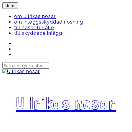
Skip
Menu
to
content
om ullrikas nosar
om inloggsskyddad nosning
till nosar für alle
till skyddade inlägg
Instagram
Ullrika
Facebook
Ullrika
Instagram
Lolles
Ullrikas nosar