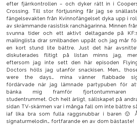
efter fjärrkontrollen – och dyker rätt in i Cooper
Crossing. Till stor förtjusning får jag se snällast
fängelsevakten från Kvinnofängelset dyka upp i rol
av skrämmande rasistisk ranchägarinna. Minnen frå
svunna tider och ett aktivt deltagande på KF:
mailinglista drar smilbanden uppåt och jag mår fö
en kort stund lite bättre. Just det här avsnitte
diskuterades flitigt på listan minns jag, me
eftersom jag inte sett den här episoden Flyin
Doctors hölls jag utanför snackisen. Men… thos
were the days… mina vänner flabbade si
fördärvade när jag lämnade partypuben för at
bänka mig framför fjortontummaren 
studentrummet. Och helt ärligt, sällskapet på andr
sidan TV-skärmen var i många fall om inte bättre s
iaf lika bra som fulla raggsnubbar i baren 🙂 
signaturmelodin… fortfarande en av dom bästaste!
brejk