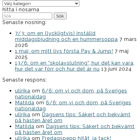
Kategorier
hitta i nosarna
Sök
efter:
Senaste nosning:
7/3: om en (lyckligtvis) inställd
middagsbjudning och en hummersoppa
7 mars
2026
1 maj: om mitt livs första Pay & Jump!
7 maj
2025
13/6: om en “skolavslutning”, hur det kan vara,
hur det var förr och hur det är nu
13 juni 2024
Senaste respons:
ullrika
om
6/6: om vi och dom, på Sveriges
nationaldag
Matilda
om
6/6: om vi och dom, på Sveriges
nationaldag
ullrika
om
Dagsens tips: Säkert och bekvämt
på hästen året om
Matilda
om
Dagsens tips: Säkert och bekvämt
på hästen året om
ullrika
om
Fredagspepp hitåt, ja tack!