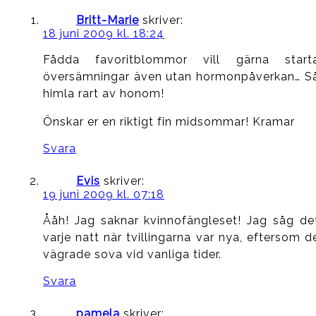
Britt-Marie
skriver:
18 juni 2009 kl. 18:24
Fådda favoritblommor vill gärna start
översämningar även utan hormonpåverkan… S
himla rart av honom!
Önskar er en riktigt fin midsommar! Kramar
Svara
Evis
skriver:
19 juni 2009 kl. 07:18
Ååh! Jag saknar kvinnofängleset! Jag såg de
varje natt när tvillingarna var nya, eftersom d
vägrade sova vid vanliga tider.
Svara
pamela
skriver: