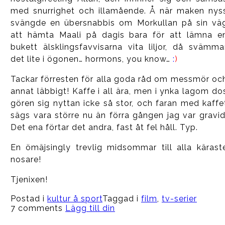
med snurrighet och illamående. Å när maken nys
svängde en übersnabbis om Morkullan på sin vä
att hämta Maali på dagis bara för att lämna e
bukett älsklingsfavvisarna vita liljor, då svämma
det lite i ögonen… hormons, you know…
:
)
Tackar förresten för alla goda råd om messmör oc
annat läbbigt! Kaffe i all ära, men i ynka lagom do
gören sig nyttan icke så stor, och faran med kaffe
sägs vara större nu än förra gången jag var gravid
Det ena förtar det andra, fast åt fel håll. Typ.
En ömäjsingly trevlig midsommar till alla kärast
nosare!
Tjenixen!
Postad i
kultur å sport
Taggad i
film
,
tv-serier
7 comments
Lägg till din