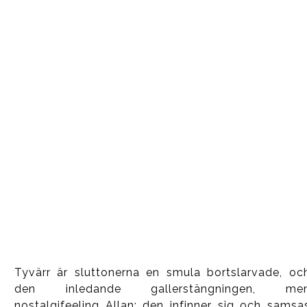
brejk
brejk
Tyvärr är sluttonerna en smula bortslarvade, oc
den inledande gallerstängningen, me
nostalgifeeling Allan; den infinner sig och samsa