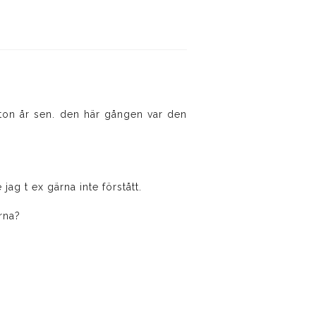
tton år sen. den här gången var den
jag t ex gärna inte förstått.
arna?