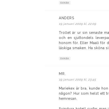
SVARA
ANDERS
skriver:
19 januari 2009 kl. 22:09
Trollet är ur sin senaste ma
och en sjuttondels leverpa
honom för. Eller Maali för d
läskiga smaken. Ha sköna si
SVARA
MR.
skriver:
19 januari 2009 kl. 23:45
Mariekex är bra, kunde hon 
någon? Hur som helst ett tr
hemresan.
Svindyra hotell surfar man i