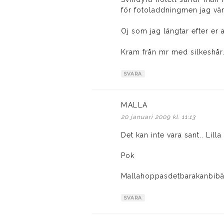
för fotoladdningmen jag vän
Oj som jag längtar efter er a
Kram från mr med silkeshår
SVARA
MALLA
skriver:
20 januari 2009 kl. 11:13
Det kan inte vara sant.. Li
Pok
Mallahoppasdetbarakanbibät
SVARA