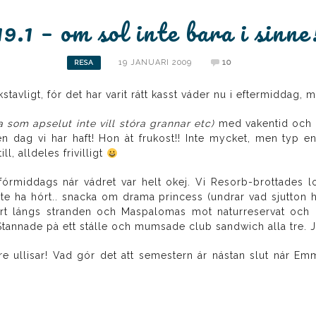
19.1 – om sol inte bara i sinne
19 JANUARI 2009
10
RESA
kstavligt, fór det har varit rátt kasst váder nu i eftermiddag,
na som apselut inte vill stóra grannar etc)
med vakentid och g
n dag vi har haft! Hon àt frukost!! Inte mycket, men typ e
l, alldeles frivilligt
 fórmiddags nár vádret var helt okej. Vi Resorb-brottades l
te ha hórt.. snacka om drama princess (undrar vad sjutton ho
ort lángs stranden och Maspalomas mot naturreservat och 
! Stannade pà ett stálle och mumsade club sandwich alla tre.
 ullisar! Vad gór det att semestern ár nástan slut nár Em