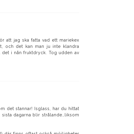
ör att jag ska fatta vad ett mariekex
gt, och det kan man ju inte klandra
da det i nån fruktdryck. Tog udden av
 det stannar! Isglass, har du hittat
 sista dagarna blir strålande…liksom
t) där finns oftast också möjligheter