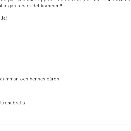
tar gärna bara det kommer!!!
lla!
.
lla gumman och hennes päron!
trenubralla