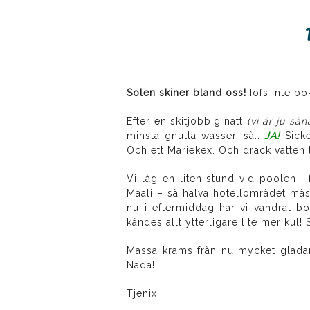
Solen skiner bland oss!
Iofs inte bo
Efter en skitjobbig natt
(vi ár ju sà
minsta gnutta wasser, sà…
JA!
Sicke
Och ett Mariekex. Och drack vatten til
Vi làg en liten stund vid poolen i
Maali – sà halva hotellomràdet màs
nu i eftermiddag har vi vandrat b
kándes allt ytterligare lite mer kul
Massa krams fràn nu mycket gladare
Nada!
Tjenix!