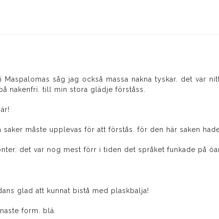
 i Maspalomas såg jag också massa nakna tyskar. det var ni
å nakenfri. till min stora glädje förståss.
 är!
sa saker måste upplevas för att förstås. för den här saken hade 
ronter. det var nog mest förr i tiden det språket funkade på ö
ldans glad att kunnat bistå med plaskbalja!
renaste form. blä.