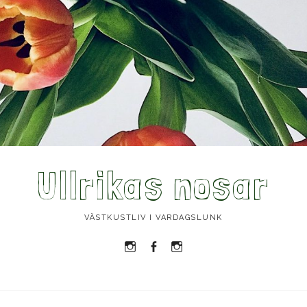
Ullrikas nosar
VÄSTKUSTLIV I VARDAGSLUNK
Instagram
Facebook
Instagram
Ullrika
Ullrika
Lolles