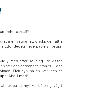
!
 men… who cares!!?
ràt men vágran att dricka den allra
n sjuttondedels leverpastejsmórgàs.
oudly med efter sovning lite vissen
n fàtt det beteendet ifràn?!) – och
óknen. Fick syn pà en katt, och sà
 Jupp. Maali med!
maLi ár pà sà mycket báttringsvág!?