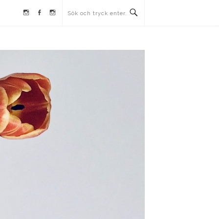
Instagram
Facebook
Instagram
Ullrika
Ullrika
Lolles