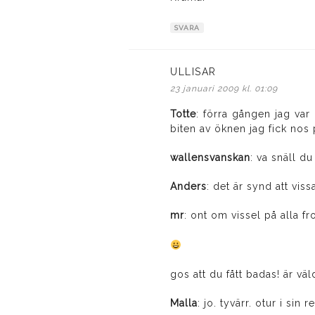
SVARA
ULLISAR
skriver:
23 januari 2009 kl. 01:09
Totte
: förra gången jag var
biten av öknen jag fick nos p
wallensvanskan
: va snäll du
Anders
: det är synd att vis
mr
: ont om vissel på alla f
gos att du fått badas! är vä
Malla
: jo. tyvärr. otur i sin 