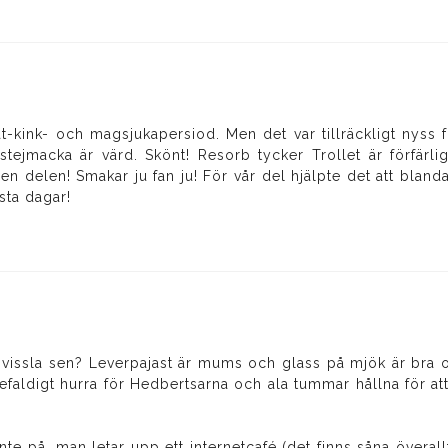
t-kink- och magsjukapersiod. Men det var tillräckligt nyss f
stejmacka är värd. Skönt! Resorb tycker Trollet är förfärli
en delen! Smakar ju fan ju! För vår del hjälpte det att blan
sta dagar!
vissla sen? Leverpajast är mums och glass på mjök är bra om
efaldigt hurra för Hedbertsarna och ala tummar hållna för att
nte på, man letar upp ett internetcafé (det finns såna överall