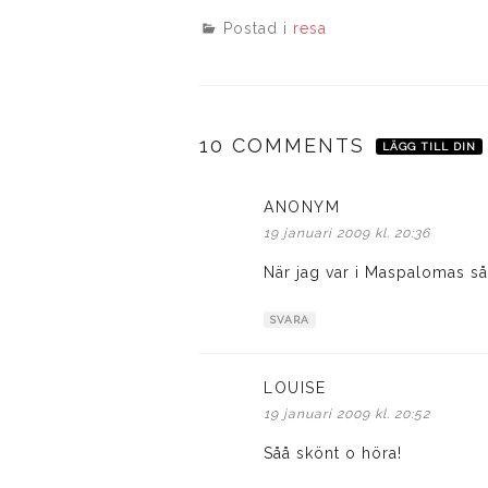
Postad i
resa
10 COMMENTS
LÄGG TILL DIN
ANONYM
skriver:
19 januari 2009 kl. 20:36
När jag var i Maspalomas s
SVARA
LOUISE
skriver:
19 januari 2009 kl. 20:52
Såå skönt o höra!