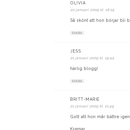
OLIVIA
skriver:
20 januari 2009 kl. 16:25
Så skönt att hon börjar bli b
SVARA
JESS
skriver:
21 januari 2009 kl. 19:44
härlig blogg!
SVARA
BRITT-MARIE
skriver:
21 januari 2009 kl. 21:49
Gott att hon mår bättre igen
Kramar