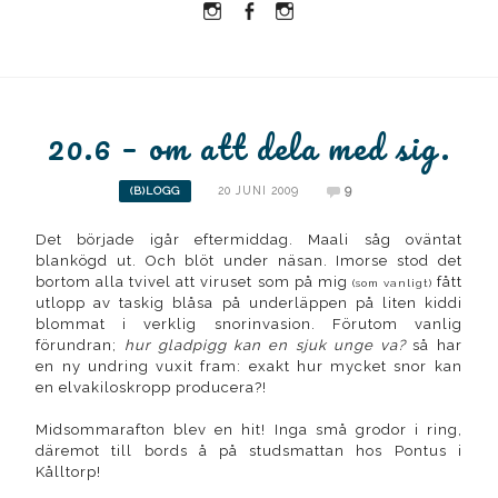
Instagram
Facebook
Instagram
Ullrika
Ullrika
Lolles
20.6 – om att dela med sig.
20 JUNI 2009
9
(B)LOGG
Det började igår eftermiddag. Maali såg oväntat
blankögd ut. Och blöt under näsan. Imorse stod det
bortom alla tvivel att viruset som på mig
fått
(som vanligt)
utlopp av taskig blåsa på underläppen på liten kiddi
blommat i verklig snorinvasion. Förutom vanlig
förundran;
hur gladpigg kan en sjuk unge va?
så har
en ny undring vuxit fram: exakt hur mycket snor kan
en elvakiloskropp producera?!
Midsommarafton blev en hit! Inga små grodor i ring,
däremot till bords å på studsmattan hos Pontus i
Kålltorp!