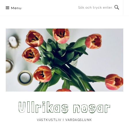
Skip
Menu
to
content
Ullrikas nosar
VÄSTKUSTLIV I VARDAGSLUNK