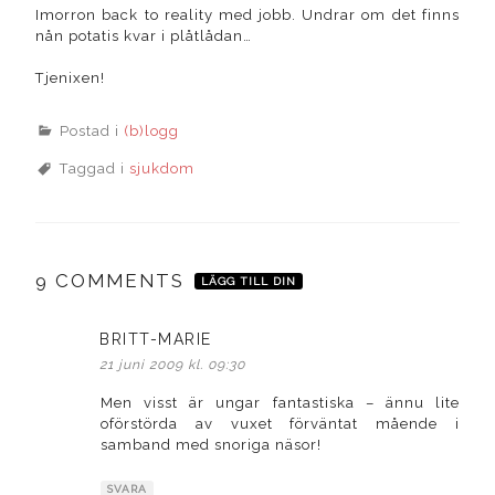
Imorron back to reality med jobb. Undrar om det finns
nån potatis kvar i plåtlådan…
Tjenixen!
Postad i
(b)logg
Taggad i
sjukdom
9 COMMENTS
LÄGG TILL DIN
BRITT-MARIE
skriver:
21 juni 2009 kl. 09:30
Men visst är ungar fantastiska – ännu lite
oförstörda av vuxet förväntat mående i
samband med snoriga näsor!
SVARA