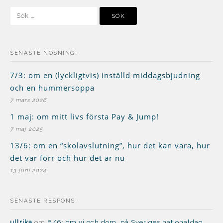
Sök
efter:
SENASTE NOSNING:
7/3: om en (lyckligtvis) inställd middagsbjudning
och en hummersoppa
7 mars 2026
1 maj: om mitt livs första Pay & Jump!
7 maj 2025
13/6: om en “skolavslutning”, hur det kan vara, hur
det var förr och hur det är nu
13 juni 2024
SENASTE RESPONS:
ullrika
om
6/6: om vi och dom, på Sveriges nationaldag