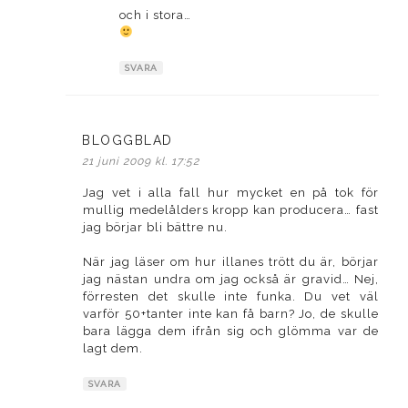
och i stora…
SVARA
BLOGGBLAD
skriver:
21 juni 2009 kl. 17:52
Jag vet i alla fall hur mycket en på tok för
mullig medelålders kropp kan producera… fast
jag börjar bli bättre nu.
När jag läser om hur illanes trött du är, börjar
jag nästan undra om jag också är gravid… Nej,
förresten det skulle inte funka. Du vet väl
varför 50+tanter inte kan få barn? Jo, de skulle
bara lägga dem ifrån sig och glömma var de
lagt dem.
SVARA