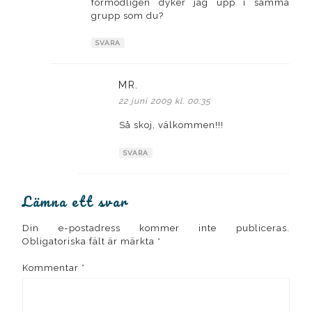
förmodligen dyker jag upp i samma
grupp som du?
SVARA
MR.
skriver:
22 juni 2009 kl. 00:35
Så skoj, välkommen!!!
SVARA
Lämna ett svar
Din e-postadress kommer inte publiceras.
Obligatoriska fält är märkta
*
Kommentar
*