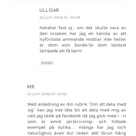
ULLISAR
skriver:
22 juni 2009 kl. 00:08
hahaha! fast oj… om det skulle vara av
den orsaken har jag en känsla av att
nyförlösta ammande mödrar inte heller
är dom som borde/är dom bästast
lämpade att få barn!
SVARA
MR.
skriver:
21 juni 2009 kl. 22:19
Med anledning av din rubrik “Om att dela med
sig” kan jag inte låta bli att dela med mig av
vad jag läste på facebook då jag gick med i -vi
som är emot särskrivning- och hittade
exempel på dylika….. många har jag (och
naturligtvis även du) redan sett (brun hårig