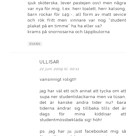
sjuk sköterska, lever pastejen osv) men några
var nya för mig, t.ex: herr toalett, herr kalsong,
barn rockar för 149:-, all form av matt sevice
och rök fritt men vinnare var nog “student
plakat på en timme” ha ha eller va?
krams på snornosarna och läppbulorna
SVARA
ULLISAR
skriver:
22 juni 2009 kl. 00:11
vansinnigt roligt!!
jag har väl ett och annat att tycka om att
supa ner studentstackarna men va tüsan,
det är kanske andra tider nu? bara
tiderna ändrar sig tillbaka tills det är
dags för mina kiddisar att
studentmössbekläda sig! höh!
ps. jag har ju just facebookat mig så