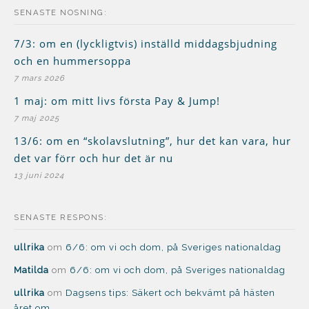
SENASTE NOSNING:
7/3: om en (lyckligtvis) inställd middagsbjudning
och en hummersoppa
7 mars 2026
1 maj: om mitt livs första Pay & Jump!
7 maj 2025
13/6: om en “skolavslutning”, hur det kan vara, hur
det var förr och hur det är nu
13 juni 2024
SENASTE RESPONS:
ullrika
om
6/6: om vi och dom, på Sveriges nationaldag
Matilda
om
6/6: om vi och dom, på Sveriges nationaldag
ullrika
om
Dagsens tips: Säkert och bekvämt på hästen
året om