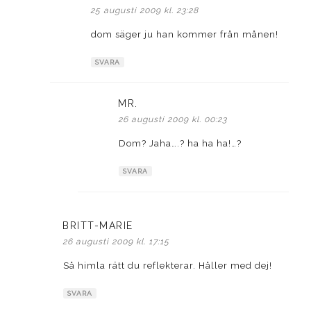
25 augusti 2009 kl. 23:28
dom säger ju han kommer från månen!
SVARA
MR.
skriver:
26 augusti 2009 kl. 00:23
Dom? Jaha….? ha ha ha!…?
SVARA
BRITT-MARIE
skriver:
26 augusti 2009 kl. 17:15
Så himla rätt du reflekterar. Håller med dej!
SVARA