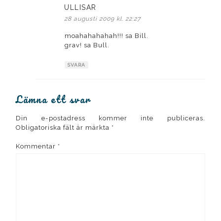
ULLISAR
skriver:
28 augusti 2009 kl. 22:27
moahahahahah!!! sa Bill.
grav! sa Bull.
SVARA
Lämna ett svar
Din e-postadress kommer inte publiceras.
Obligatoriska fält är märkta
*
Kommentar
*