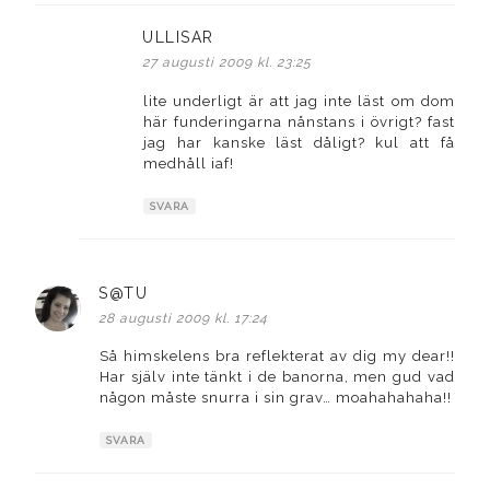
ULLISAR
skriver:
27 augusti 2009 kl. 23:25
lite underligt är att jag inte läst om dom
här funderingarna nånstans i övrigt? fast
jag har kanske läst dåligt? kul att få
medhåll iaf!
SVARA
S@TU
skriver:
28 augusti 2009 kl. 17:24
Så himskelens bra reflekterat av dig my dear!!
Har själv inte tänkt i de banorna, men gud vad
någon måste snurra i sin grav… moahahahaha!!
SVARA