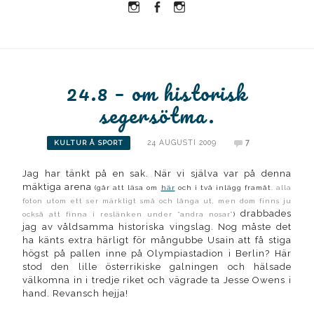
Instagram
Facebook
Instagram
Ullrika
Ullrika
Lolles
24.8 – om historisk
segersötma.
24 AUGUSTI 2009
7
KULTUR Å SPORT
Jag har tänkt på en sak. När vi själva var på denna
mäktiga arena
(går att läsa om
här
och i två inlägg framåt.
alla
foton utom ett ser märkligt små och långa ut, men dom finns ju
drabbades
också att finna i reslänken under “andra nosar”
)
jag av våldsamma historiska vingslag. Nog måste det
ha känts extra härligt för mångubbe Usain att få stiga
högst på pallen inne på Olympiastadion i Berlin? Här
stod den lille österrikiske galningen och hälsade
välkomna in i tredje riket och vägrade ta Jesse Owens i
hand. Revansch hejja!