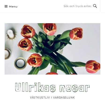
Skip
Menu
to
content
Ullrikas nosar
VÄSTKUSTLIV I VARDAGSLUNK