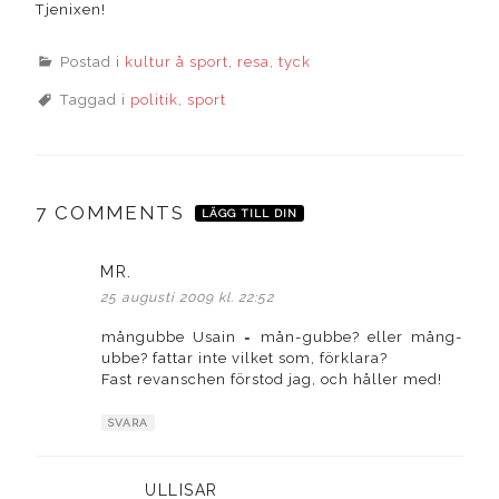
Tjenixen!
Postad i
kultur å sport
,
resa
,
tyck
Taggad i
politik
,
sport
7 COMMENTS
LÄGG TILL DIN
MR.
skriver:
25 augusti 2009 kl. 22:52
mångubbe Usain = mån-gubbe? eller mång-
ubbe? fattar inte vilket som, förklara?
Fast revanschen förstod jag, och håller med!
SVARA
ULLISAR
skriver: