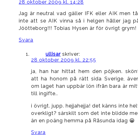
28 oktober 2009 kl. 14:28
Jag är neutral vad gäller IFK eller AIK men tå
inte att se AIK vinna så i helgen håller jag p
Jöötteborg!!! Tobias Hysen är för övrigt grym!
Svara
ullisar
skriver:
28 oktober 2009 kl. 22:55
ja, han har hittat hem den pôjken. skön
att ha honom på rätt sida Sverige, äve
om laget han uppbär lön ifrån bara är mit
till ingifte..
i övrigt. jupp. hejjahejja! det känns inte hel
overkligt? särskilt som det inte blidde me
än en poäng hemma på Råsunda idag 😀
Svara