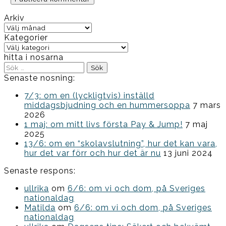
Arkiv
Arkiv
Kategorier
Kategorier
hitta i nosarna
Sök
efter:
Senaste nosning:
7/3: om en (lyckligtvis) inställd
middagsbjudning och en hummersoppa
7 mars
2026
1 maj: om mitt livs första Pay & Jump!
7 maj
2025
13/6: om en “skolavslutning”, hur det kan vara,
hur det var förr och hur det är nu
13 juni 2024
Senaste respons:
ullrika
om
6/6: om vi och dom, på Sveriges
nationaldag
Matilda
om
6/6: om vi och dom, på Sveriges
nationaldag