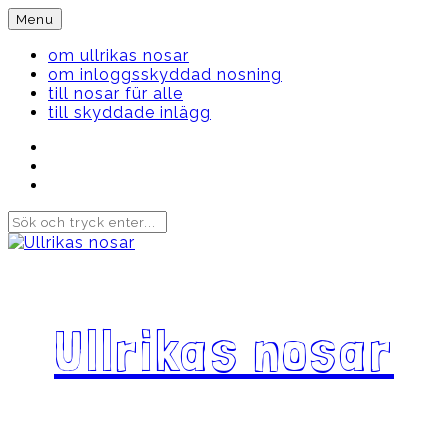
Skip
Menu
to
content
om ullrikas nosar
om inloggsskyddad nosning
till nosar für alle
till skyddade inlägg
Instagram
Ullrika
Facebook
Ullrika
Instagram
Lolles
Ullrikas nosar