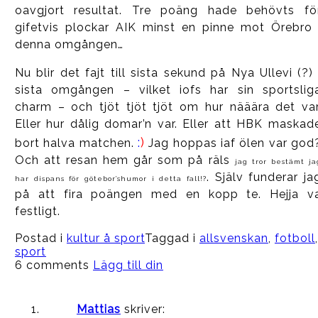
oavgjort resultat. Tre poäng hade behövts fö
gifetvis plockar AIK minst en pinne mot Örebro 
denna omgången…
Nu blir det fajt till sista sekund på Nya Ullevi (?) 
sista omgången – vilket iofs har sin sportslig
charm – och tjöt tjöt tjöt om hur nääära det var
Eller hur dålig domar’n var. Eller att HBK maskad
:
)
bort halva matchen.
Jag hoppas iaf ölen var god
Och att resan hem går som på räls
jag tror bestämt ja
. Själv funderar ja
har dispans för götebor’shumor i detta fall!?
på att fira poängen med en kopp te. Hejja v
festligt.
Postad i
kultur å sport
Taggad i
allsvenskan
,
fotboll
,
sport
6 comments
Lägg till din
Mattias
skriver: