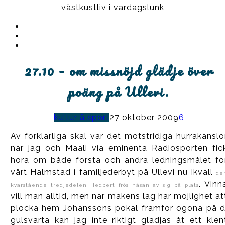
västkustliv i vardagslunk
Instagram
Ullrika
Facebook
Ullrika
Instagram
Lolles
27.10 – om missnöjd glädje över
poäng på Ullevi.
kultur å sport
27 oktober 2009
6
Av förklarliga skäl var det motstridiga hurrakänslo
när jag och Maali via eminenta Radiosporten fic
höra om både första och andra ledningsmålet fö
vårt Halmstad i familjederbyt på Ullevi nu ikväll
de
. Vinn
kvarstående tredjedelen Hedbert frös näsan av sig på plats
vill man alltid, men när makens lag har möjlighet at
plocka hem Johanssons pokal framför ögona på d
gulsvarta kan jag inte riktigt glädjas åt ett klen