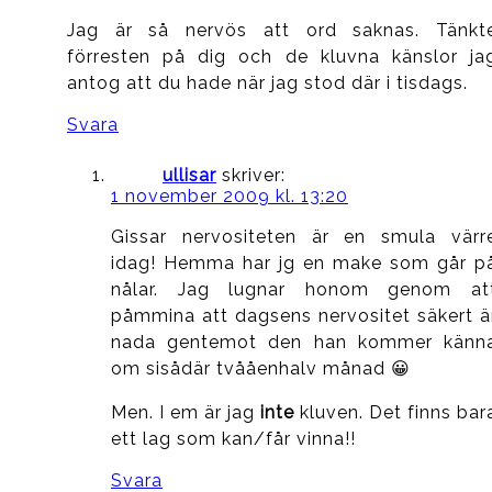
Jag är så nervös att ord saknas. Tänkt
förresten på dig och de kluvna känslor ja
antog att du hade när jag stod där i tisdags.
Svara
ullisar
skriver:
1 november 2009 kl. 13:20
Gissar nervositeten är en smula värr
idag! Hemma har jg en make som går p
nålar. Jag lugnar honom genom at
påmmina att dagsens nervositet säkert ä
nada gentemot den han kommer känn
om sisådär tvååenhalv månad 😀
Men. I em är jag
inte
kluven. Det finns bar
ett lag som kan/får vinna!!
Svara