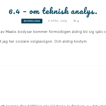
6.4 – om teknisk analys.
6 APRIL 2009
4
B(ARN)LOGG
 av Maalis bodysar kommer förmodligen aldrig bli sig själv i
tt jag har coolare solglasögon. Och aldrig kostym.