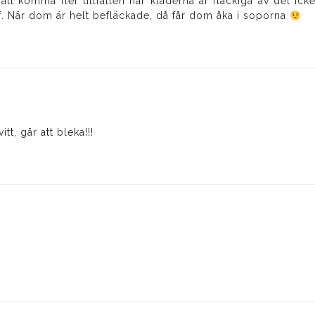
tt komma fler tillfällen när kläderna är fläckiga av det ick
. När dom är helt befläckade, då får dom åka i soporna
itt, går att bleka!!!