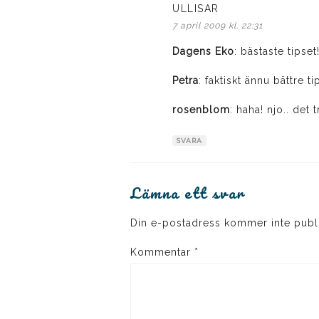
ULLISAR
skriver:
7 april 2009 kl. 22:31
Dagens Eko
: bästaste tipset
Petra
: faktiskt ännu bättre tip
rosenblom
: haha! njo.. det
SVARA
Lämna ett svar
Din e-postadress kommer inte publ
Kommentar
*