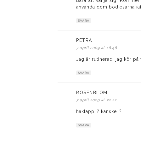
Bara att vänja sig. Kommer a
använda dom bodiesarna iaf
SVARA
PETRA
skriver:
7 april 2009 kl. 18:48
Jag är rutinerad, jag kör på v
SVARA
ROSENBLOM
skriver:
7 april 2009 kl. 22:22
haklapp…? kanske…?
SVARA