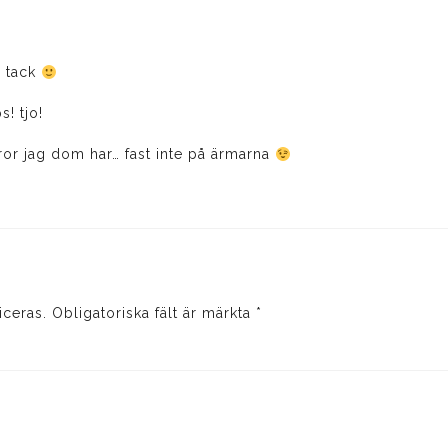
! tack
s! tjo!
 tror jag dom har… fast inte på ärmarna
iceras.
Obligatoriska fält är märkta
*