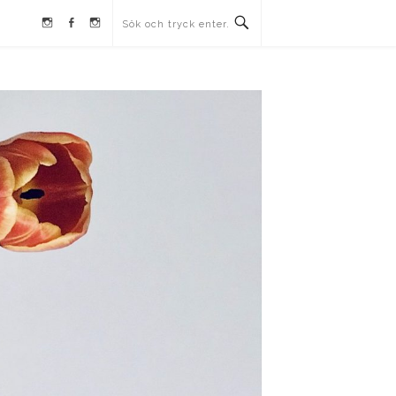
Instagram
Facebook
Instagram
Ullrika
Ullrika
Lolles