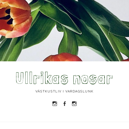
Ullrikas nosar
VÄSTKUSTLIV I VARDAGSLUNK
Instagram
Facebook
Instagram
Ullrika
Ullrika
Lolles