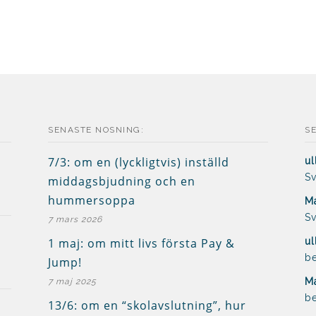
SENASTE NOSNING:
S
7/3: om en (lyckligtvis) inställd
ul
Sv
middagsbjudning och en
hummersoppa
Ma
Sv
7 mars 2026
1 maj: om mitt livs första Pay &
ul
be
Jump!
Ma
7 maj 2025
be
13/6: om en “skolavslutning”, hur