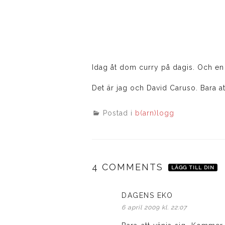
Idag åt dom curry på dagis. Och en
Det är jag och David Caruso. Bara a
Postad i
b(arn)logg
4 COMMENTS
LÄGG TILL DIN
DAGENS EKO
skriver:
6 april 2009 kl. 22:07