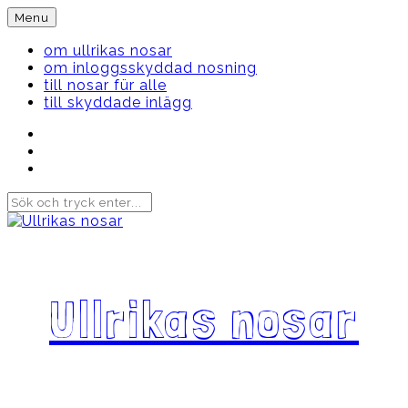
Skip
Menu
to
content
om ullrikas nosar
om inloggsskyddad nosning
till nosar für alle
till skyddade inlägg
Instagram
Ullrika
Facebook
Ullrika
Instagram
Lolles
Ullrikas nosar