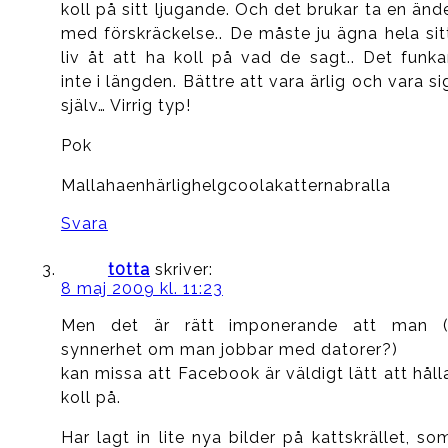
koll på sitt ljugande. Och det brukar ta en änd
med förskräckelse.. De måste ju ägna hela sit
liv åt att ha koll på vad de sagt.. Det funka
inte i längden. Bättre att vara ärlig och vara si
själv… Virrig typ!
Pok
Mallahaenhärlighelgcoolakatternabralla
Svara
t0tta
skriver:
8 maj 2009 kl. 11:23
Men det är rätt imponerande att man (
synnerhet om man jobbar med datorer?)
kan missa att Facebook är väldigt lätt att håll
koll på.
Har lagt in lite nya bilder på kattskrället, so