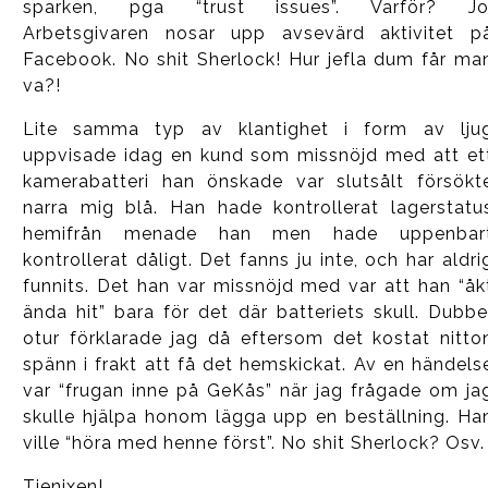
sparken, pga “trust issues”. Varför? Jo
Arbetsgivaren nosar upp avsevärd aktivitet p
Facebook. No shit Sherlock! Hur jefla dum får ma
va?!
Lite samma typ av klantighet i form av lju
uppvisade idag en kund som missnöjd med att et
kamerabatteri han önskade var slutsålt försökt
narra mig blå. Han hade kontrollerat lagerstatu
hemifrån menade han men hade uppenbar
kontrollerat dåligt. Det fanns ju inte, och har aldri
funnits. Det han var missnöjd med var att han “åk
ända hit” bara för det där batteriets skull. Dubbe
otur förklarade jag då eftersom det kostat nitto
spänn i frakt att få det hemskickat. Av en händels
var “frugan inne på GeKås” när jag frågade om ja
skulle hjälpa honom lägga upp en beställning. Ha
ville “höra med henne först”. No shit Sherlock? Osv.
Tjenixen!