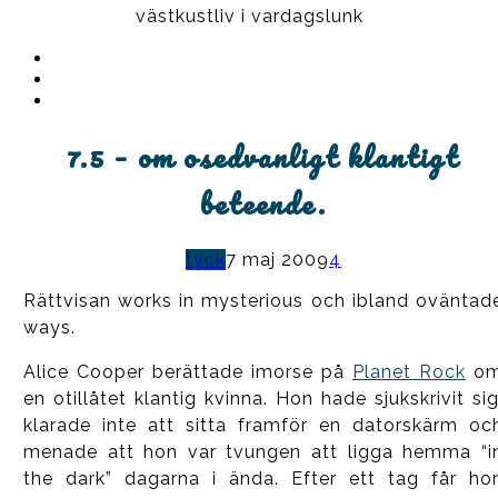
västkustliv i vardagslunk
Instagram
Ullrika
Facebook
Ullrika
Instagram
Lolles
7.5 – om osedvanligt klantigt
beteende.
tyck
7 maj 2009
4
Rättvisan works in mysterious och ibland oväntad
ways.
Alice Cooper berättade imorse på
Planet Rock
o
en otillåtet klantig kvinna. Hon hade sjukskrivit sig
klarade inte att sitta framför en datorskärm oc
menade att hon var tvungen att ligga hemma “i
the dark” dagarna i ända. Efter ett tag får ho