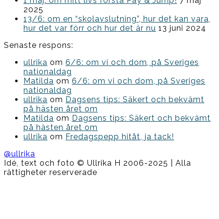
1 maj: om mitt livs första Pay & Jump!
7 maj
2025
13/6: om en “skolavslutning”, hur det kan vara,
hur det var förr och hur det är nu
13 juni 2024
Senaste respons:
ullrika
om
6/6: om vi och dom, på Sveriges
nationaldag
Matilda
om
6/6: om vi och dom, på Sveriges
nationaldag
ullrika
om
Dagsens tips: Säkert och bekvämt
på hästen året om
Matilda
om
Dagsens tips: Säkert och bekvämt
på hästen året om
ullrika
om
Fredagspepp hitåt, ja tack!
@ullrika
Idé, text och foto © Ullrika H 2006-2025 | Alla
rättigheter reserverade
Boston
Theme
by
FameThemes