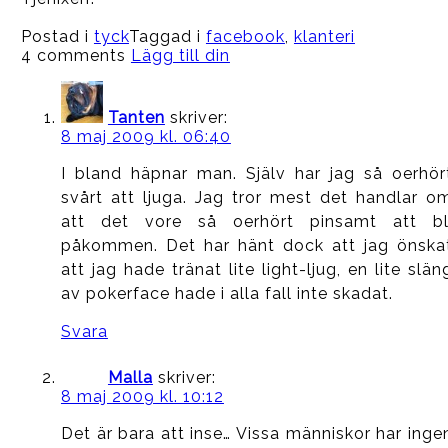
Postad i
tyck
Taggad i
facebook
,
klanteri
4 comments
Lägg till din
Tanten
skriver:
8 maj 2009 kl. 06:40
I bland häpnar man. Själv har jag så oerhör
svårt att ljuga. Jag tror mest det handlar o
att det vore så oerhört pinsamt att bl
påkommen. Det har hänt dock att jag önska
att jag hade tränat lite light-ljug, en lite slän
av pokerface hade i alla fall inte skadat.
Svara
Malla
skriver:
8 maj 2009 kl. 10:12
Det är bara att inse… Vissa människor har inge