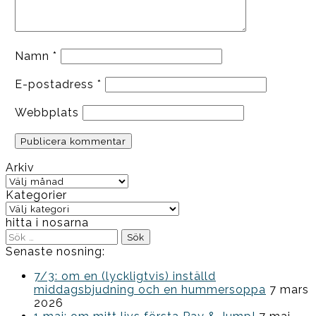
Namn
*
E-postadress
*
Webbplats
Arkiv
Arkiv
Kategorier
Kategorier
hitta i nosarna
Sök
efter:
Senaste nosning:
7/3: om en (lyckligtvis) inställd
middagsbjudning och en hummersoppa
7 mars
2026