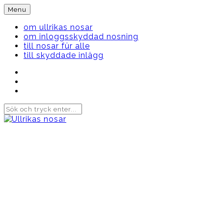
Skip
Menu
to
content
om ullrikas nosar
om inloggsskyddad nosning
till nosar für alle
till skyddade inlägg
Instagram
Ullrika
Facebook
Ullrika
Instagram
Lolles