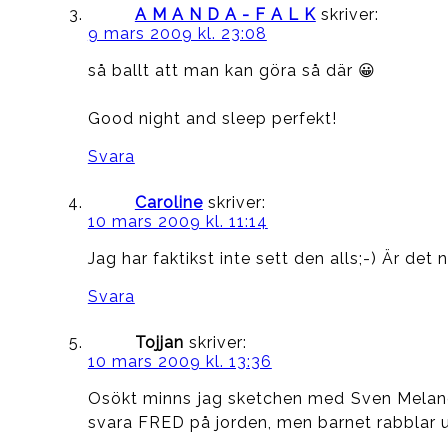
A M A N D A - F A L K
skriver:
9 mars 2009 kl. 23:08
så ballt att man kan göra så där 😀
Good night and sleep perfekt!
Svara
Caroline
skriver:
10 mars 2009 kl. 11:14
Jag har faktikst inte sett den alls;-) Är de
Svara
Tojjan
skriver:
10 mars 2009 kl. 13:36
Osökt minns jag sketchen med Sven Melander
svara FRED på jorden, men barnet rabblar up