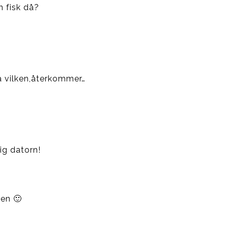
n fisk då?
ja vilken,återkommer…
ig datorn!
pen 🙂