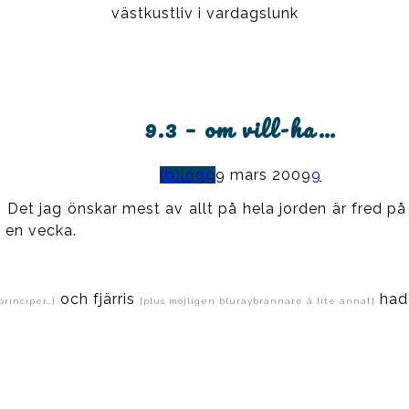
västkustliv i vardagslunk
9.3 – om vill-ha…
(b)logg
9 mars 2009
9
i. Det jag önskar mest av allt på hela jorden är fred p
i en vecka.
och fjärris
hade
principer…]
[plus möjligen bluraybrännare å lite annat]