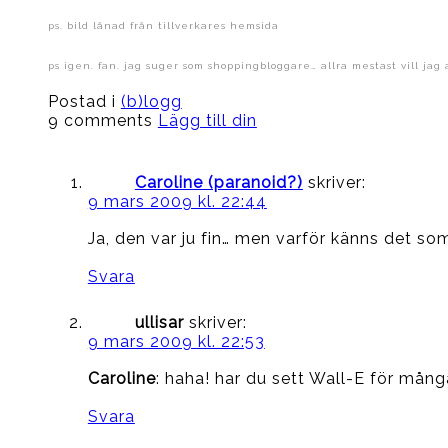
ps. bild lånad från tillverkares hemsida
ps igen. fan. jag suger som shoppingbloggare… allra mestast vill jag a
Postad i
(b)logg
9 comments
Lägg till din
Caroline (paranoid?)
skriver:
9 mars 2009 kl. 22:44
Ja, den var ju fin… men varför känns det 
Svara
ullisar
skriver:
9 mars 2009 kl. 22:53
Caroline
: haha! har du sett Wall-E för mån
Svara