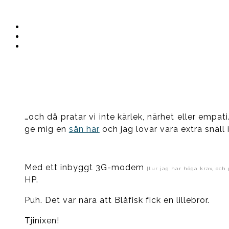
Instagram
Ullrika
Facebook
Ullrika
Instagram
Lolles
…och då pratar vi inte kärlek, närhet eller empat
ge mig en
sån här
och jag lovar vara extra snäll 
Med ett inbyggt 3G-modem
[tur jag har höga krav, och 
HP.
Puh. Det var nära att Blåfisk fick en lillebror.
Tjinixen!