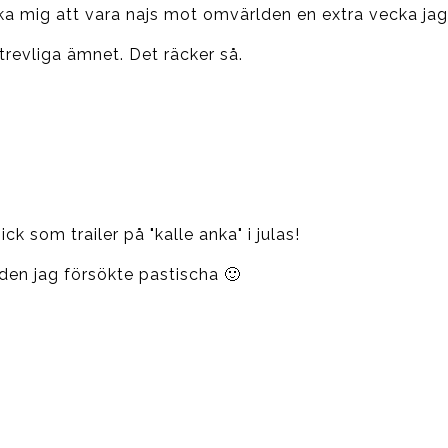
nka mig att vara najs mot omvärlden en extra vecka ja
revliga ämnet. Det räcker så.
ck som trailer på "kalle anka" i julas!
s den jag försökte pastischa 🙂