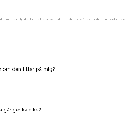
tt min familj ska ha det bra. och alla andra också. skit i datorn. vad är den 
som om den
tittar
på mig?
ga gånger kanske?