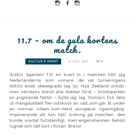
Instagram
Facebook
Instagram
Ullrika
Ullrika
Lolles
11.7 – om de gula kortens
match.
11 JULI 2010
2
KULTUR Å SPORT
Grattis Spanien! Till en kvart in i matchen höll jag
Nederländerna som vinnare, de var turneringens
dittills enda obesegrade lag (jo, Nya Zeeland också),
men nånstans bland alla dobbar först – bröstsparken
en avgörande faktor – bytte jag lag. Domarn fick dela
ut mångdubbelt fler ostskivor än vad som går åt under
en normal vilken-som-helst europeisk ligaomgång.
Imponerande att han höll ordning på matchen, den
kunde urartat fullständigt, men engelsmannen behöll
lugnet och rätt kort i fickan. Bravo!