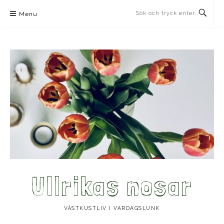
Skip
Menu
to
content
Ullrikas nosar
VÄSTKUSTLIV I VARDAGSLUNK