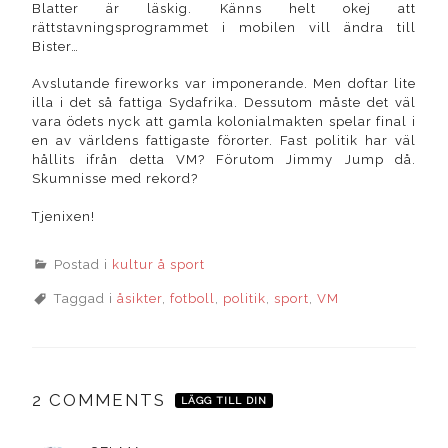
Blatter är läskig. Känns helt okej att
rättstavningsprogrammet i mobilen vill ändra till
Bister…
Avslutande fireworks var imponerande. Men doftar lite
illa i det så fattiga Sydafrika. Dessutom måste det väl
vara ödets nyck att gamla kolonialmakten spelar final i
en av världens fattigaste förorter. Fast politik har väl
hållits ifrån detta VM? Förutom Jimmy Jump då.
Skumnisse med rekord?
Tjenixen!
Postad i
kultur å sport
Taggad i
åsikter
,
fotboll
,
politik
,
sport
,
VM
2 COMMENTS
LÄGG TILL DIN