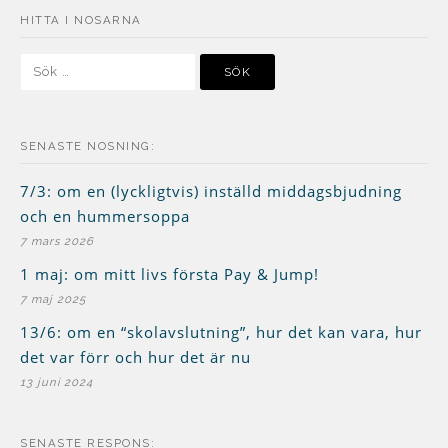
HITTA I NOSARNA
Sök
efter:
SENASTE NOSNING:
7/3: om en (lyckligtvis) inställd middagsbjudning
och en hummersoppa
7 mars 2026
1 maj: om mitt livs första Pay & Jump!
7 maj 2025
13/6: om en “skolavslutning”, hur det kan vara, hur
det var förr och hur det är nu
13 juni 2024
SENASTE RESPONS: