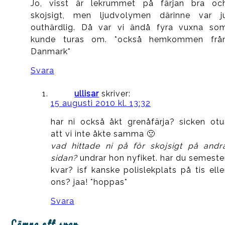
Jo, visst är lekrummet på färjan bra oc
skojsigt, men ljudvolymen därinne var j
outhärdlig. Då var vi ändå fyra vuxna so
kunde turas om. *också hemkommen frå
Danmark*
Svara
ullisar
skriver:
15 augusti 2010 kl. 13:32
har ni också åkt grenåfärja? sicken otu
att vi inte åkte samma 🙁
vad hittade ni på för skojsigt på andr
sidan?
undrar hon nyfiket. har du semeste
kvar? isf kanske polislekplats på tis elle
ons? jaa! *hoppas*
Svara
Lämna ett svar