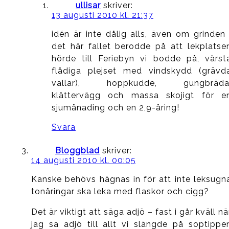
ullisar
skriver:
13 augusti 2010 kl. 21:37
idén är inte dålig alls, även om grinden 
det här fallet berodde på att lekplatse
hörde till Feriebyn vi bodde på, värst
flådiga plejset med vindskydd (grävd
vallar), hoppkudde, gungbräda
klättervägg och massa skojigt för e
sjumånading och en 2,9-åring!
Svara
Bloggblad
skriver:
14 augusti 2010 kl. 00:05
Kanske behövs hägnas in för att inte leksugn
tonåringar ska leka med flaskor och cigg?
Det är viktigt att säga adjö – fast i går kväll nä
jag sa adjö till allt vi slängde på soptippe