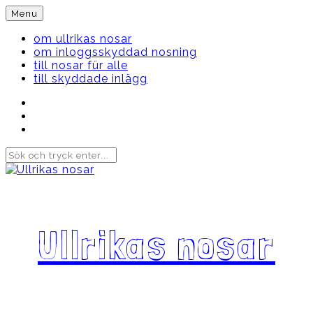
Skip
Menu
to
content
om ullrikas nosar
om inloggsskyddad nosning
till nosar für alle
till skyddade inlägg
Instagram
Ullrika
Facebook
Ullrika
Instagram
Lolles
Ullrikas nosar