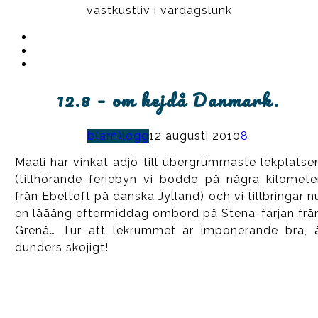
västkustliv i vardagslunk
Instagram
Ullrika
Facebook
Ullrika
Instagram
Lolles
12.8 – om hejdå Danmark.
b(arn)logg
12 augusti 2010
8
Maali har vinkat adjö till übergrümmaste lekplatse
(tillhörande feriebyn vi bodde på några kilomete
från Ebeltoft på danska Jylland) och vi tillbringar n
en lååång eftermiddag ombord på Stena-färjan frå
Grenå… Tur att lekrummet är imponerande bra, 
dunders skojigt!