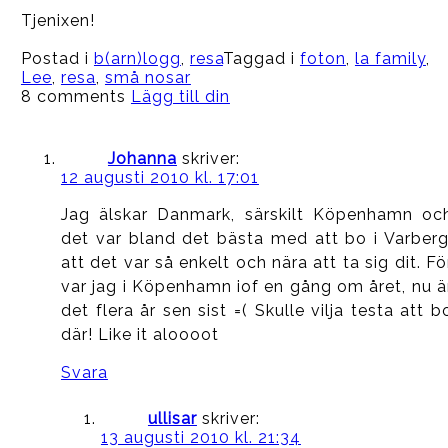
Tjenixen!
Postad i
b(arn)logg
,
resa
Taggad i
foton
,
la family
,
Lee
,
resa
,
små nosar
8 comments
Lägg till din
Johanna
skriver:
12 augusti 2010 kl. 17:01
Jag älskar Danmark, särskilt Köpenhamn oc
det var bland det bästa med att bo i Varberg
att det var så enkelt och nära att ta sig dit. Fö
var jag i Köpenhamn iof en gång om året, nu ä
det flera år sen sist =( Skulle vilja testa att b
där! Like it aloooot
Svara
ullisar
skriver:
13 augusti 2010 kl. 21:34