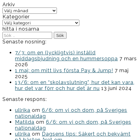
Arkiv
Arkiv
Kategorier
Kategorier
hitta i nosarna
Sök
efter:
Senaste nosning:
7/3: om en (lyckligtvis) inställd
middagsbjudning och en hummersoppa
7 mars
2026
1 maj: om mitt livs första Pay & Jump!
7 maj
2025
13/6: om en “skolavslutning”, hur det kan vara,
hur det var förr och hur det är nu
13 juni 2024
Senaste respons:
ullrika
om
6/6: om vi och dom, på Sveriges
nationaldag
Matilda
om
6/6: om vi och dom, på Sveriges
nationaldag
ullrika
om
Dagsens tips: Säkert och bekvämt
på hästen året om