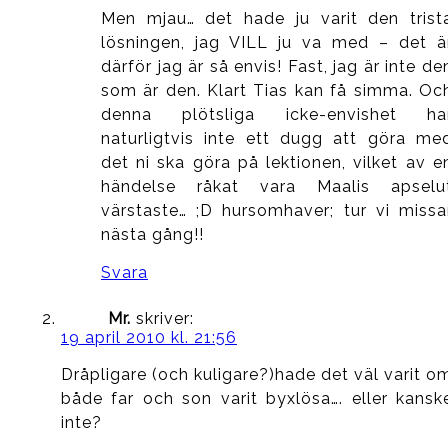
Men mjau… det hade ju varit den trist
lösningen, jag VILL ju va med – det ä
därför jag är så envis! Fast, jag är inte de
som är den. Klart Tias kan få simma. Oc
denna plötsliga icke-envishet ha
naturligtvis inte ett dugg att göra me
det ni ska göra på lektionen, vilket av e
händelse råkat vara Maalis apselu
värstaste… ;D hursomhaver; tur vi missa
nästa gång!!
Svara
Mr.
skriver:
19 april 2010 kl. 21:56
Dråpligare (och kuligare?)hade det väl varit o
både far och son varit byxlösa…. eller kansk
inte?