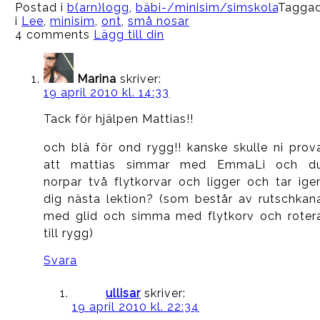
Postad i
b(arn)logg
,
bäbi-/minisim/simskola
Tagga
i
Lee
,
minisim
,
ont
,
små nosar
4 comments
Lägg till din
Marina
skriver:
19 april 2010 kl. 14:33
Tack för hjälpen Mattias!!
och blä för ond rygg!! kanske skulle ni prov
att mattias simmar med EmmaLi och d
norpar två flytkorvar och ligger och tar ige
dig nästa lektion? (som består av rutschkan
med glid och simma med flytkorv och roter
till rygg)
Svara
ullisar
skriver:
19 april 2010 kl. 22:34