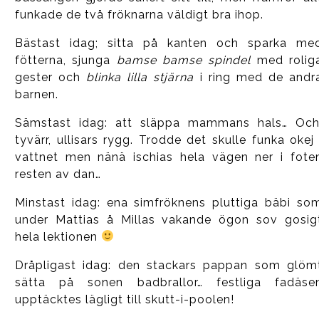
funkade de två fröknarna väldigt bra ihop.
Bästast idag; sitta på kanten och sparka me
fötterna, sjunga
bamse bamse spindel
med rolig
gester och
blinka lilla stjärna
i ring med de andr
barnen.
Sämstast idag: att släppa mammans hals… Och
tyvärr, ullisars rygg. Trodde det skulle funka okej 
vattnet men nänä ischias hela vägen ner i fote
resten av dan…
Minstast idag: ena simfröknens pluttiga bäbi so
under Mattias å Millas vakande ögon sov gosig
hela lektionen
Dråpligast idag: den stackars pappan som glöm
sätta på sonen badbrallor… festliga fadäse
upptäcktes lägligt till skutt-i-poolen!