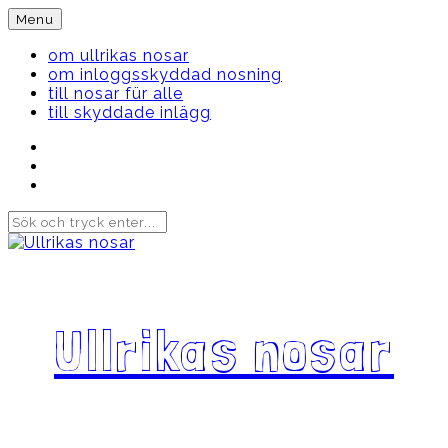
Skip
Menu
to
content
om ullrikas nosar
om inloggsskyddad nosning
till nosar für alle
till skyddade inlägg
Instagram
Ullrika
Facebook
Ullrika
Instagram
Lolles
Ullrikas nosar