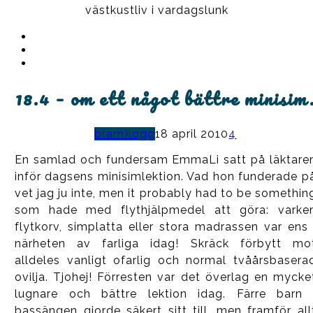
västkustliv i vardagslunk
Instagram
Ullrika
Facebook
Ullrika
Instagram
Lolles
18.4 – om ett något bättre minisim
b(arn)logg
18 april 2010
4
En samlad och fundersam EmmaLi satt på läktare
inför dagsens minisimlektion. Vad hon funderade p
vet jag ju inte, men it probably had to be somethin
som hade med flythjälpmedel att göra: varke
flytkorv, simplatta eller stora madrassen var ens 
närheten av farliga idag! Skräck förbytt mo
alldeles vanligt ofarlig och normal tvåårsbasera
ovilja. Tjohej! Förresten var det överlag en mycke
lugnare och bättre lektion idag. Färre barn 
bassängen gjorde säkert sitt till, men framför all