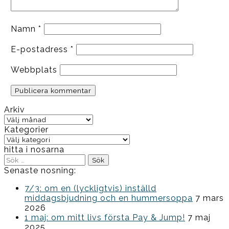
Namn
*
E-postadress
*
Webbplats
Arkiv
Arkiv
Kategorier
Kategorier
hitta i nosarna
Sök
efter:
Senaste nosning:
7/3: om en (lyckligtvis) inställd
middagsbjudning och en hummersoppa
7 mars
2026
1 maj: om mitt livs första Pay & Jump!
7 maj
2025