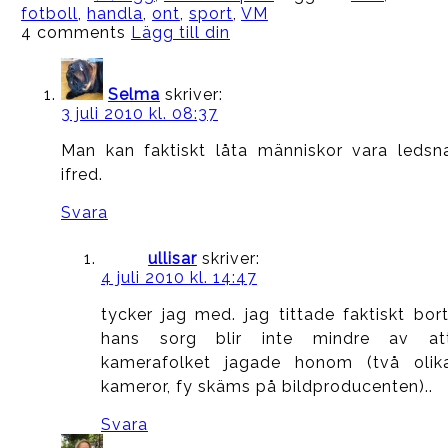
fotboll
,
handla
,
ont
,
sport
,
VM
4 comments
Lägg till din
Selma
skriver:
3 juli 2010 kl. 08:37
Man kan faktiskt låta människor vara ledsn
ifred.
Svara
ullisar
skriver:
4 juli 2010 kl. 14:47
tycker jag med. jag tittade faktiskt bort
hans sorg blir inte mindre av at
kamerafolket jagade honom (två olik
kameror, fy skäms på bildproducenten)..
Svara