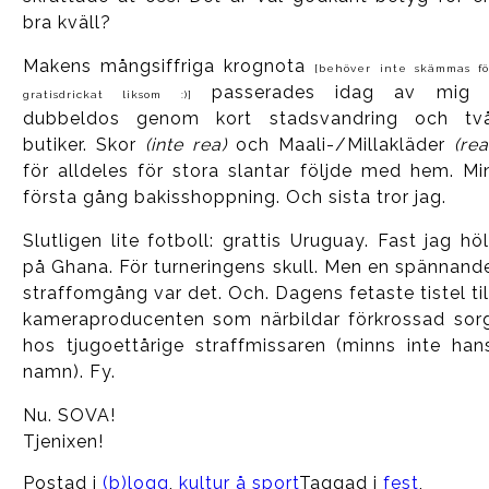
bra kväll?
Makens mångsiffriga krognota
[behöver inte skämmas fö
passerades idag av mig 
gratisdrickat liksom :)]
dubbeldos genom kort stadsvandring och tv
butiker. Skor
(inte rea)
och Maali-/Millakläder
(rea
för alldeles för stora slantar följde med hem. Mi
första gång bakisshoppning. Och sista tror jag.
Slutligen lite fotboll: grattis Uruguay. Fast jag höl
på Ghana. För turneringens skull. Men en spännand
straffomgång var det. Och. Dagens fetaste tistel til
kameraproducenten som närbildar förkrossad sor
hos tjugoettårige straffmissaren (minns inte han
namn). Fy.
Nu. SOVA!
Tjenixen!
Postad i
(b)logg
,
kultur å sport
Taggad i
fest
,