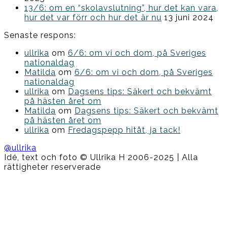
13/6: om en “skolavslutning”, hur det kan vara,
hur det var förr och hur det är nu
13 juni 2024
Senaste respons:
ullrika
om
6/6: om vi och dom, på Sveriges
nationaldag
Matilda
om
6/6: om vi och dom, på Sveriges
nationaldag
ullrika
om
Dagsens tips: Säkert och bekvämt
på hästen året om
Matilda
om
Dagsens tips: Säkert och bekvämt
på hästen året om
ullrika
om
Fredagspepp hitåt, ja tack!
@ullrika
Idé, text och foto © Ullrika H 2006-2025 | Alla
rättigheter reserverade
Boston
Theme
by
FameThemes