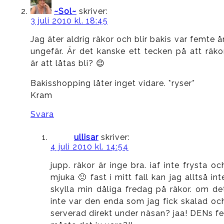
~Sol~
skriver:
3 juli 2010 kl. 18:45
Jag äter aldrig räkor och blir bakis var femte år
ungefär. Är det kanske ett tecken på att räko
är att låtas bli? 😉
Bakisshopping låter inget vidare. *ryser*
Kram
Svara
ullisar
skriver:
4 juli 2010 kl. 14:54
jupp. räkor är inge bra. iaf inte frysta oc
mjuka 🙂 fast i mitt fall kan jag alltså int
skylla min dåliga fredag på räkor. om de
inte var den enda som jag fick skalad oc
serverad direkt under näsan? jaa! DENs fe