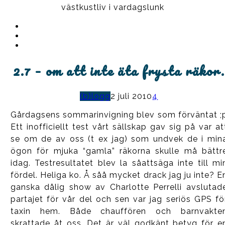
västkustliv i vardagslunk
Instagram
Ullrika
Facebook
Ullrika
Instagram
Lolles
2.7 – om att inte äta frysta räkor.
(b)logg
2 juli 2010
4
Gårdagsens sommarinvigning blev som förväntat ;
Ett inofficiellt test vårt sällskap gav sig på var at
se om de av oss (t ex jag) som undvek de i min
ögon för mjuka “gamla” räkorna skulle må bättr
idag. Testresultatet blev la såattsäga inte till mi
fördel. Heliga ko. Å såå mycket drack jag ju inte? E
ganska dålig show av Charlotte Perrelli avslutad
partajet för vår del och sen var jag seriös GPS fö
taxin hem. Både chauffören och barnvakte
skrattade åt oss. Det är väl godkänt betyg för e