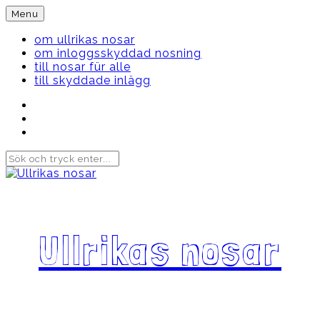
Skip
Menu
to
content
om ullrikas nosar
om inloggsskyddad nosning
till nosar für alle
till skyddade inlägg
Instagram
Ullrika
Facebook
Ullrika
Instagram
Lolles
Ullrikas nosar