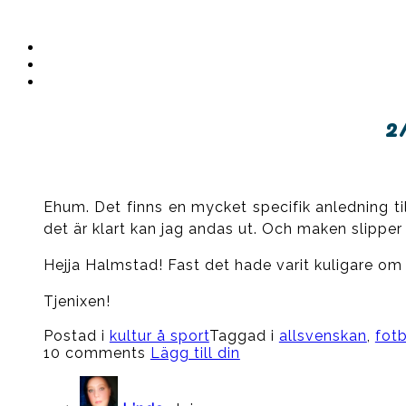
Instagram
Ullrika
Facebook
Ullrika
Instagram
Lolles
2
Ehum. Det finns en mycket specifik anledning ti
det är klart kan jag andas ut. Och maken slipper
Hejja Halmstad! Fast det hade varit kuligare om
Tjenixen!
Postad i
kultur å sport
Taggad i
allsvenskan
,
fotb
10 comments
Lägg till din