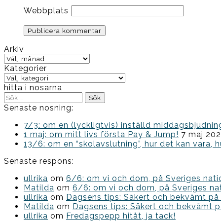
Webbplats
Arkiv
Arkiv
Kategorier
Kategorier
hitta i nosarna
Sök
efter:
Senaste nosning:
7/3: om en (lyckligtvis) inställd middagsbjud
1 maj: om mitt livs första Pay & Jump!
7 maj 20
13/6: om en “skolavslutning”, hur det kan vara, h
Senaste respons:
ullrika
om
6/6: om vi och dom, på Sveriges nat
Matilda
om
6/6: om vi och dom, på Sveriges na
ullrika
om
Dagsens tips: Säkert och bekvämt på
Matilda
om
Dagsens tips: Säkert och bekvämt p
ullrika
om
Fredagspepp hitåt, ja tack!