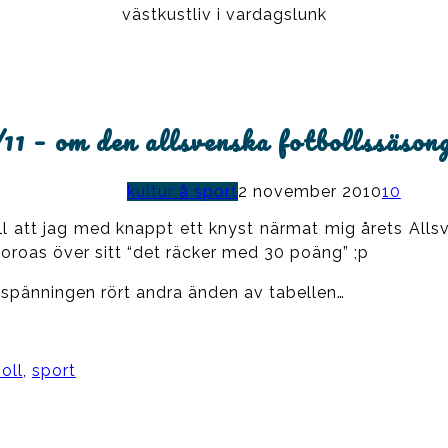
västkustliv i vardagslunk
/11 – om den allsvenska fotbollssäson
kultur å sport
2 november 2010
10
ll att jag med knappt ett knyst närmat mig årets Alls
 oroas över sitt “det räcker med 30 poäng” ;p
 spänningen rört andra änden av tabellen…
oll
,
sport