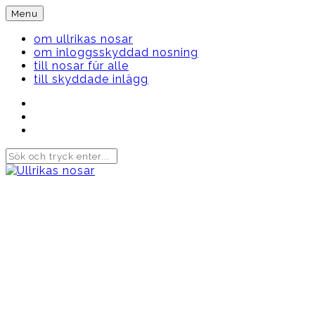
Skip
Menu
to
content
om ullrikas nosar
om inloggsskyddad nosning
till nosar für alle
till skyddade inlägg
Instagram
Ullrika
Facebook
Ullrika
Instagram
Lolles