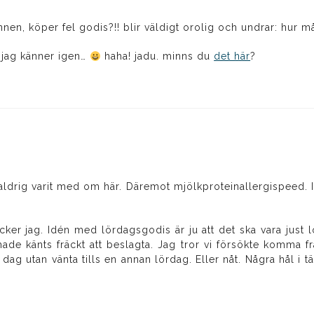
nen, köper fel godis?!! blir väldigt orolig och undrar: hur m
 jag känner igen…
haha! jadu. minns du
det här
?
aldrig varit med om här. Däremot mjölkproteinallergispeed. I
cker jag. Idén med lördagsgodis är ju att det ska vara just
hade känts fräckt att beslagta. Jag tror vi försökte komma 
 dag utan vänta tills en annan lördag. Eller nåt. Några hål i tä