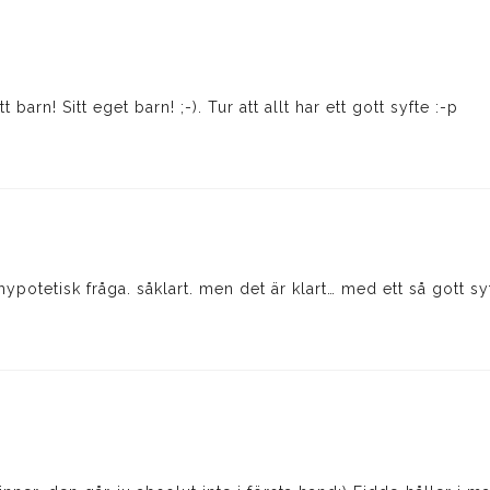
t barn! Sitt eget barn! ;-). Tur att allt har ett gott syfte :-p
ypotetisk fråga. såklart. men det är klart… med ett så gott sy