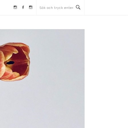
Instagram
Facebook
Instagram
Ullrika
Ullrika
Lolles