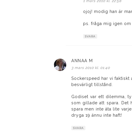
1 mars 2010 kl. 22:58
ojoj! modig han är man
ps. fråga mig igen om
SVARA
ANNAA M
skriver:
3 mars 2010 kl. 01:40
Sockerspeed har vi faktiskt 
besvärligt tillstånd.
Godiset var ett dilemma, ty
som gillade att spara. Det 
spara men inte äta lite varje
dryga 19 ännu inte haft!
SVARA