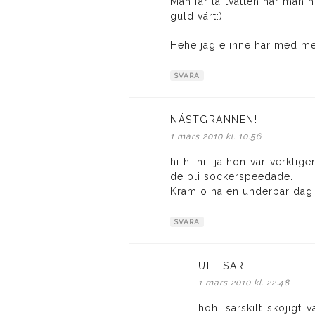
Man får ta tvätten när man h
guld värt:)
Hehe jag e inne här med me
SVARA
NÄSTGRANNEN!
skriver:
1 mars 2010 kl. 10:56
hi hi hi….ja hon var verklig
de bli sockerspeedade.
Kram o ha en underbar dag
SVARA
ULLISAR
skriver:
1 mars 2010 kl. 22:48
höh! särskilt skojigt v