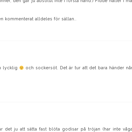
inner, den går ju absolut inte i första hand:) Fidde håller i 
n kommenterat alldeles för sällan..
en lycklig
och sockersöt. Det är tur att det bara händer nå
!
ar det ju att sätta fast blöta godisar på tröjan (har inte våg