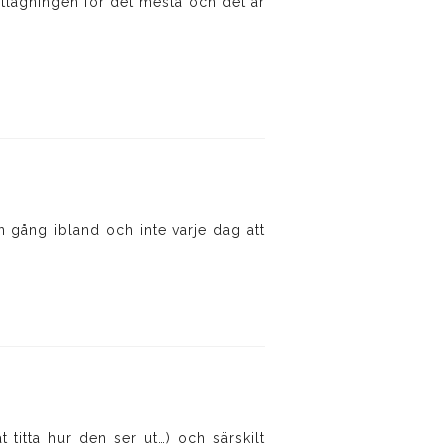
matlagningen för det mesta och det är
n gång ibland och inte varje dag att
at titta hur den ser ut…) och särskilt