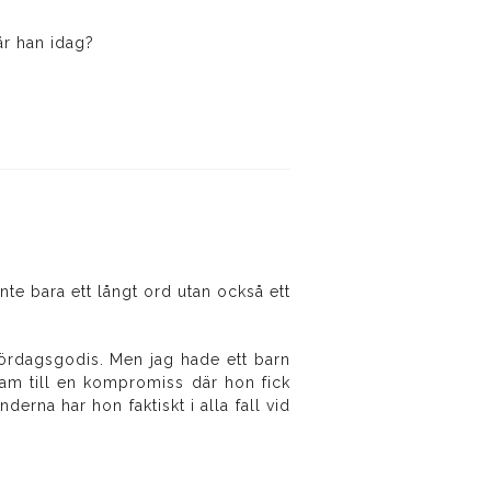
år han idag?
nte bara ett långt ord utan också ett
 lördagsgodis. Men jag hade ett barn
fram till en kompromiss där hon fick
nderna har hon faktiskt i alla fall vid