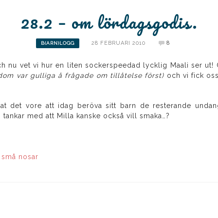
28.2 – om lördagsgodis.
28 FEBRUARI 2010
8
B(ARN)LOGG
och nu vet vi hur en liten sockerspeedad lycklig Maali ser 
dom var gulliga å frågade om tillåtelse först)
och vi fick oss
pat det vore att idag beröva sitt barn de resterande unda
a, tankar med att Milla kanske också vill smaka…?
,
små nosar