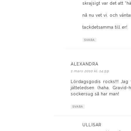
skrajsigt var det att “
nå nu vet vi. och vänta
tackdetsamma till er!
SVARA
ALEXANDRA
skriver:
1 mars 2010 kl. 14:59
Lördagsgodis rocks!!! Jag 
jätteledsen (haha. Gravid
sockersug så har man!
SVARA
ULLISAR
skriver: