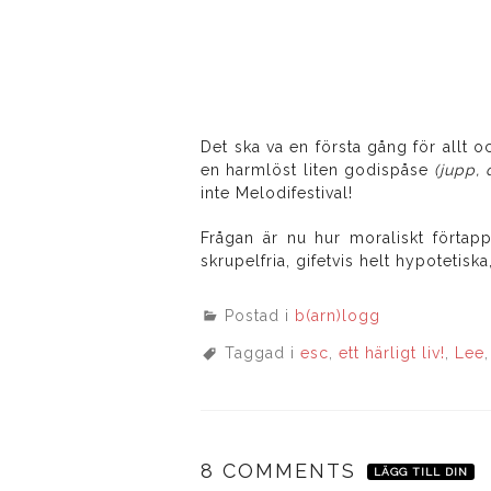
Det ska va en första gång för allt 
en harmlöst liten godispåse
(jupp, 
inte Melodifestival!
Frågan är nu hur moraliskt förtap
skrupelfria, gifetvis helt hypotetisk
Postad i
b(arn)logg
Taggad i
esc
,
ett härligt liv!
,
Lee
8 COMMENTS
LÄGG TILL DIN