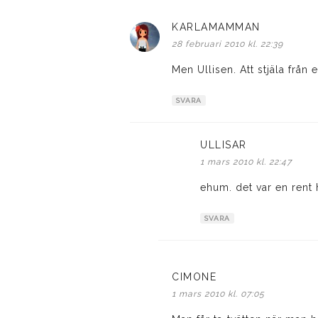
KARLAMAMMAN
skriver:
28 februari 2010 kl. 22:39
Men Ullisen. Att stjäla från et
SVARA
ULLISAR
skriver:
1 mars 2010 kl. 22:47
ehum. det var en rent h
SVARA
CIMONE
skriver:
1 mars 2010 kl. 07:05