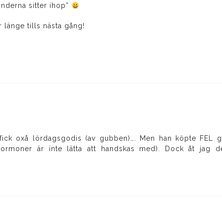
händerna sitter ihop”
r länge tills nästa gång!
fick oxå lördagsgodis (av gubben)…. Men han köpte FEL god
-hormoner är inte lätta att handskas med). Dock åt jag 