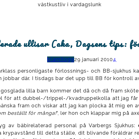
västkustliv i vardagslunk
lerade ullisar (aka, Dagsens tips: f
b(arn)logg
29 januari 2010
4
klass personligaste förlossnings- och BB-sjukhus kan j
jobbar där. I tisdags bar det upp till BB för kontroll 
t gosglada lilla barn kommer det då och då fram sköte
el för att dubbel-/trippel-/kvadruppelkolla att jag får 
änska fram och viskar att jag kan plocka åt mig en a
om beställt för många!
“, ler hon och klappar mig på axe
g av bäbirelaterad personal på Varbergs Sjukhus:
rypavstånd till detta ställe, dit blivande föräldrar res