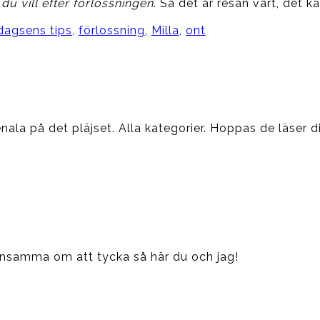
du vill efter förlossningen
. Så det är resan värt, det k
dagsens tips
,
förlossning
,
Milla
,
ont
nala på det pläjset. Alla kategorier. Hoppas de läser di
t ensamma om att tycka så här du och jag!