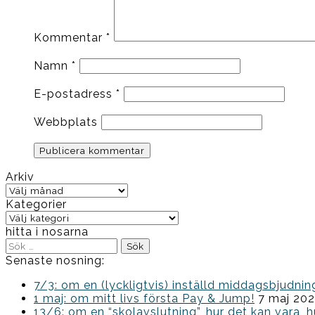
Kommentar
*
Namn
*
E-postadress
*
Webbplats
Arkiv
Arkiv
Kategorier
Kategorier
hitta i nosarna
Sök
efter:
Senaste nosning:
7/3: om en (lyckligtvis) inställd middagsbjud
1 maj: om mitt livs första Pay & Jump!
7 maj 20
13/6: om en “skolavslutning”, hur det kan vara, h