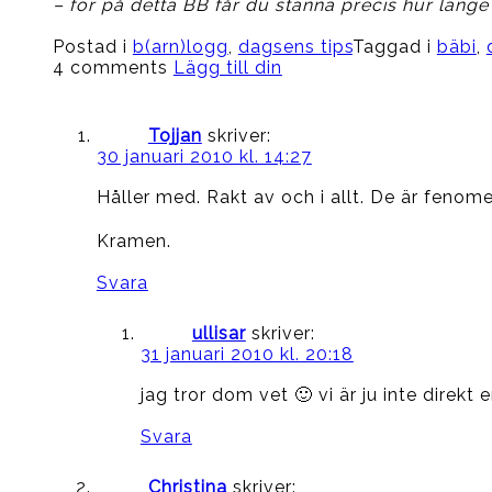
– för på detta BB får du stanna precis hur länge 
Postad i
b(arn)logg
,
dagsens tips
Taggad i
bäbi
,
4 comments
Lägg till din
Tojjan
skriver:
30 januari 2010 kl. 14:27
Håller med. Rakt av och i allt. De är fenome
Kramen.
Svara
ullisar
skriver:
31 januari 2010 kl. 20:18
jag tror dom vet 🙂 vi är ju inte direk
Svara
Christina
skriver: