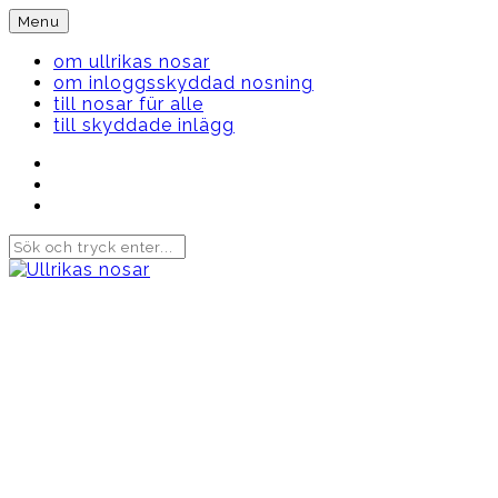
Skip
Menu
to
content
om ullrikas nosar
om inloggsskyddad nosning
till nosar für alle
till skyddade inlägg
Instagram
Ullrika
Facebook
Ullrika
Instagram
Lolles