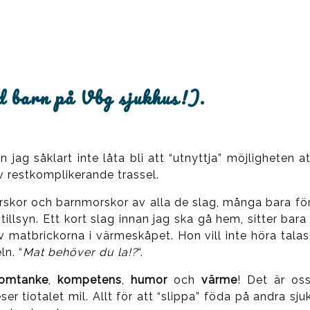
öd barn på Vbg sjukhus!).
ag såklart inte låta bli att “utnyttja” möjligheten at
av restkomplikerande trassel.
rskor och barnmorskor av alla de slag, många bara för
tillsyn. Ett kort slag innan jag ska gå hem, sitter bara
v matbrickorna i värmeskåpet. Hon vill inte höra tala
ln. “
Mat behöver du la!?
“.
omtanke
,
kompetens
,
humor
och
värme
! Det är os
er tiotalet mil. Allt för att “slippa” föda på andra sju