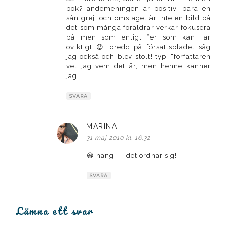
bok? andemeningen är positiv, bara en
sån grej. och omslaget är inte en bild på
det som många föräldrar verkar fokusera
på men som enligt “er som kan” är
oviktigt 😉 credd på försättsbladet såg
jag också och blev stolt! typ; “författaren
vet jag vem det är, men henne känner
jag”!
SVARA
MARINA
skriver:
31 maj 2010 kl. 16:32
😀 häng i – det ordnar sig!
SVARA
Lämna ett svar