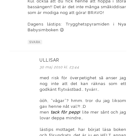
Kul också att du fick henne att hoppa i stora
bassängen!! Det är det inte många småkiddisar
som är modiga nog att göra! BRAVO!
Dagens lästips: Trygghetspyramiden i Nya
Babysimboken 😉
SVARA
ULLISAR
skriver:
30 maj 2010 kl. 23:44
med risk för överpetighet så anser jag
nog inte att det kan räknas som ett
godkänt flytvästbad… tyvärr…
ööh, “vågar”? hmm. tror du jag liksom
gav henne nåt val?! ;D
men
tack för pepp
! lite mer sånt och jag
lovar deppa mindre…
lästips mottaget. har börjat läsa boken
och förundrats, det är ju en HELT annan