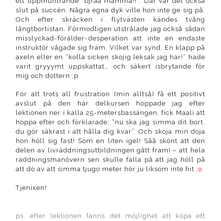
ett uppmuntrande “bjraa mamma!!”. Där var det också
slut på succén. Några egna dyk ville hon inte ge sig på.
Och efter skräcken i flytvästen kändes tvång
långtbortistan. Förmodligen utstrålade jag också sådan
misslyckad-förälder-desperation att inte en endaste
instruktör vågade sig fram. Vilket var synd. En klapp på
axeln eller en “kolla sicken skojig leksak jag har!” hade
varit gryyymt uppskattat… och säkert isbrytande för
mig och dottern ;p
För att trots all frustration (min alltså) få ett positivt
avslut på den här delkursen hoppade jag efter
lektionen ner i kalla 25-metersbassängen, fick Maali att
hoppa efter och förklarade; “nu ska jag simma dit bort,
du gör säkrast i att hålla dig kvar”. Och skoja min doja
hon höll sig fast! Som en liten igel! Såå skönt att den
delen av livräddningsutbildningen gått fram! – att hela
räddningsmanövern sen skulle falla på att jag höll på
att dö av att simma tjugo meter hör ju liksom inte hit
;
o
Tjenixen!
ps. efter lektionen fanns det möjlighet att köpa ett