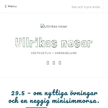
Skip
Menu
to
content
Ullrikas nosar
VÄSTKUSTLIV I VARDAGSLUNK
Instagram
Facebook
Instagram
Ullrika
Ullrika
Lolles
29.5 – om nyttiga övningar
och en neggig minisimmorsa.