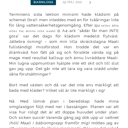
29 MAJ 2010
3
B(ARN)LOGG
Terminens sista lektion minisim hade klädsim på
schemat (bra!) men inleddes med en för tvååringar liite
för lång vattensäkerhetsgenomgång. Efter sju
(eller åtta
A4-ark “sådär får man INTE
eller tio, minns inte exakt 😉
göra” var det dags för klädsim medelst flytväst.
Jättebra övning! – som min lilla skräckslagna Maali
fullständigt missförstod. Hon trodde det var en
dränkväst hon fått på sig och försökte vända sig på
mage med resultat kallsup och ännu livräddare Maali.
Min lugna uppmuntran hjälpte inte ett skit och till slut
gav jag upp. Det går inte att lära sig vara orädd under
såna förutsättningar?
Bort med västen och då var det inte ens märkligt att
bada med kläder? Vilket väl är lite märkligt i sig!
Nå. Med lömsk plan i beredskap hade mina
simglasögon följt med ner i bassängen. Planen var att
visa hur roligt det är att doppa huvudet under ytan.
Och sicken succé! Varenda gång jag dök upp ur vattnet
(höll Maali i bäbisimgrepp framför mig)
möttes jag av