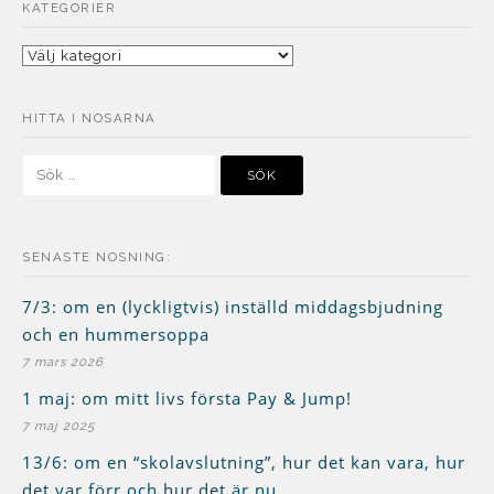
KATEGORIER
Kategorier
HITTA I NOSARNA
Sök
efter:
SENASTE NOSNING:
7/3: om en (lyckligtvis) inställd middagsbjudning
och en hummersoppa
7 mars 2026
1 maj: om mitt livs första Pay & Jump!
7 maj 2025
13/6: om en “skolavslutning”, hur det kan vara, hur
det var förr och hur det är nu