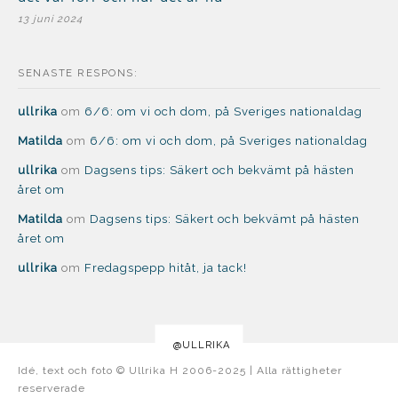
13 juni 2024
SENASTE RESPONS:
ullrika
om
6/6: om vi och dom, på Sveriges nationaldag
Matilda
om
6/6: om vi och dom, på Sveriges nationaldag
ullrika
om
Dagsens tips: Säkert och bekvämt på hästen
året om
Matilda
om
Dagsens tips: Säkert och bekvämt på hästen
året om
ullrika
om
Fredagspepp hitåt, ja tack!
@ULLRIKA
Idé, text och foto © Ullrika H 2006-2025 | Alla rättigheter
reserverade