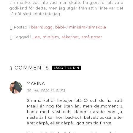
simmärke. vet inte vad man skulle ha gjort för att vara
godkänd för detta, men jag utgår från att vi inte var det
så nåt sånt köpte inte jag.
Postad i
b(arn)logg
,
bäbi-/minisim/simskola
Taggad i
Lee
,
minisim
,
säkerhet
,
små nosar
3 COMMENTS
LÄGG TILL DIN
MARINA
skriver:
30 maj 2010 kl. 21:53
Simmärket är livbojen blå 😉 och du har rätt,
Maali är nog för liten än, men delmoment 1,
bada med väst och kläder klarade hon ju,
nästa år fixar hon bad-och båtvett också, eller
året därpå, eller därpå… gott om tid finns!