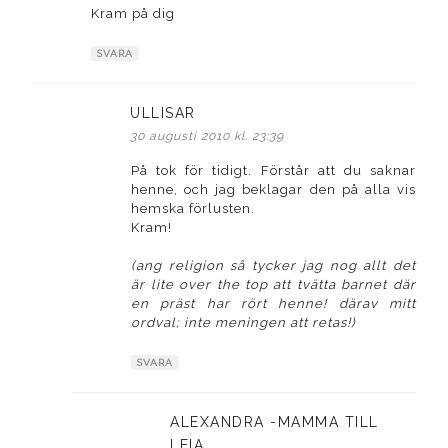
Kram på dig
SVARA
ULLISAR
skriver:
30 augusti 2010 kl. 23:39
På tok för tidigt. Förstår att du saknar
henne, och jag beklagar den på alla vis
hemska förlusten.
Kram!
(ang religion så tycker jag nog allt det
är lite over the top att tvätta barnet där
en präst har rört henne! därav mitt
ordval; inte meningen att retas!)
SVARA
ALEXANDRA -MAMMA TILL
LEIA
skriver: