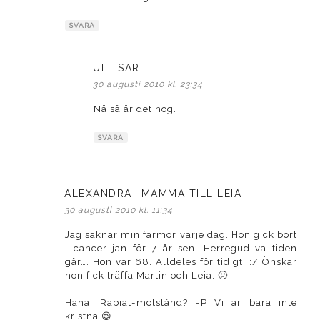
SVARA
ULLISAR
skriver:
30 augusti 2010 kl. 23:34
Nä så är det nog.
SVARA
ALEXANDRA -MAMMA TILL LEIA
skriver:
30 augusti 2010 kl. 11:34
Jag saknar min farmor varje dag. Hon gick bort
i cancer jan för 7 år sen. Herregud va tiden
går…. Hon var 68. Alldeles för tidigt. :/ Önskar
hon fick träffa Martin och Leia. 🙁
Haha. Rabiat-motstånd? =P Vi är bara inte
kristna 😉