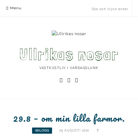
Skip
Menu
to
content
Ullrikas nosar
VÄSTKUSTLIV I VARDAGSLUNK
Instagram
Facebook
Instagram
Ullrika
Ullrika
Lolles
29.8 – om min lilla farmor.
29 AUGUSTI 2010
7
(B)LOGG