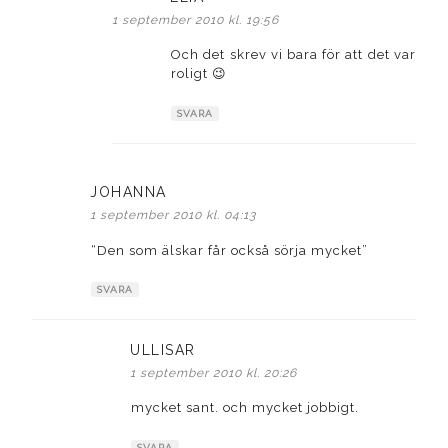
1 september 2010 kl. 19:56
Och det skrev vi bara för att det var
roligt 😉
SVARA
JOHANNA
skriver:
1 september 2010 kl. 04:13
“Den som älskar får också sörja mycket”
SVARA
ULLISAR
skriver:
1 september 2010 kl. 20:26
mycket sant. och mycket jobbigt.
SVARA