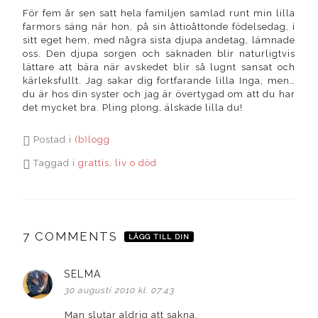
För fem år sen satt hela familjen samlad runt min lilla
farmors säng när hon, på sin åttioåttonde födelsedag, i
sitt eget hem, med några sista djupa andetag, lämnade
oss. Den djupa sorgen och saknaden blir naturligtvis
lättare att bära när avskedet blir så lugnt sansat och
kärleksfullt. Jag sakar dig fortfarande lilla Inga, men…
du är hos din syster och jag är övertygad om att du har
det mycket bra. Pling plong, älskade lilla du!
Postad i
(b)logg
Taggad i
grattis
,
liv o död
7 COMMENTS
LÄGG TILL DIN
SELMA
skriver:
30 augusti 2010 kl. 07:43
Man slutar aldrig att sakna.