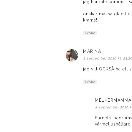
jag har inte kommit i 
önskar massa glad helg
krams!
SVARA
MARINA
skriver:
3 september 2010 kl. 23:2
jag vill OCKSÅ ha ett 
SVARA
MELKERMAMMA
4 september 2010 kl
Barnets badrumsp
värmeljushållare