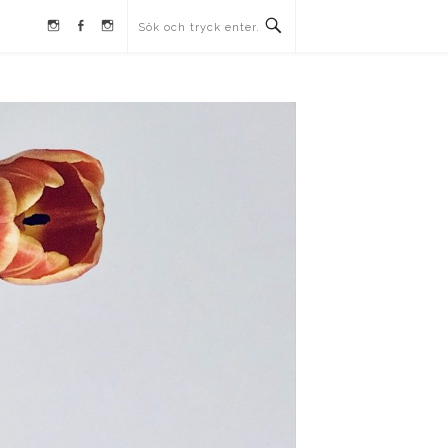
Instagram
Facebook
Instagram
Ullrika
Ullrika
Lolles