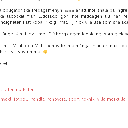
na obligatoriska fredagsmenyn
är att inte snåla på ingre
[tacos]
a tacoskal från Eldorado gör inte middagen till nån fes
digheten i att köpa “riktig” mat. Tji fick vi alltså som snålad
å länge. Kim inbytt mot Elfsborgs egen tacokung, som gick 
t nu… Maali och Milla behövde inte många minuter innan de s
vi har TV i sovrummet
are!
rt
,
villa morkulla
rnvakt
,
fotboll
,
handla
,
renovera
,
sport
,
teknik
,
villa morkulla