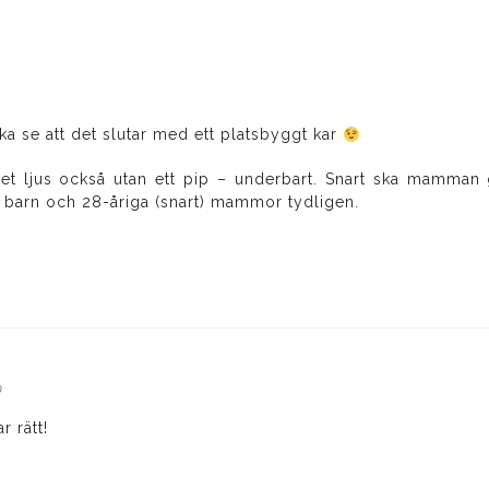
iver:
 ska se att det slutar med ett platsbyggt kar
et ljus också utan ett pip – underbart. Snart ska mamman 
 barn och 28-åriga (snart) mammor tydligen.
9
r rätt!