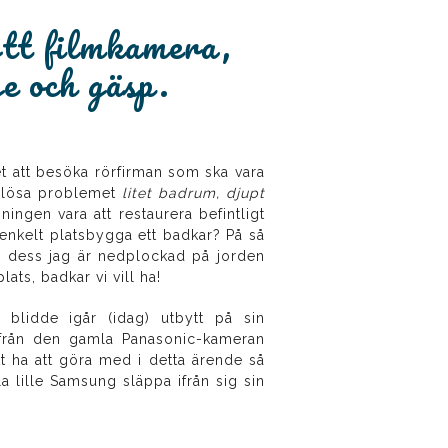
ytt filmkamera,
e och gäsp.
et att besöka rörfirman som ska vara
a lösa problemet
litet badrum, djupt
ngen vara att restaurera befintligt
enkelt platsbygga ett badkar? På så
ills dess jag är nedplockad på jorden
lats, badkar vi vill ha!
blidde igår (idag) utbytt på sin
n från den gamla Panasonic-kameran
t ha att göra med i detta ärende så
a lille Samsung släppa ifrån sig sin