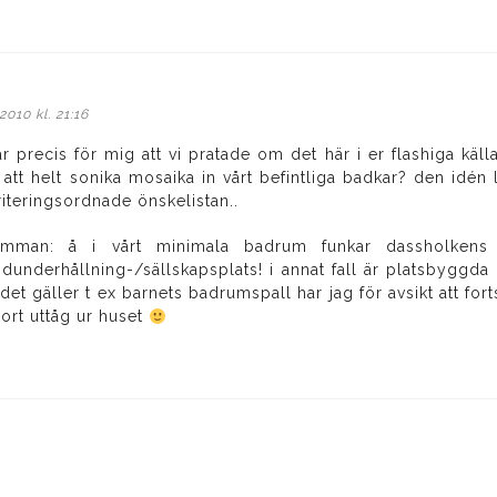
iver:
010 kl. 21:16
r precis för mig att vi pratade om det här i er flashiga kä
 att helt sonika mosaika in vårt befintliga badkar? den idén
riteringsordnade önskelistan..
mman: å i vårt minimala badrum funkar dassholkens 
dunderhållning-/sällskapsplats! i annat fall är platsbyggda 
 det gäller t ex barnets badrumspall har jag för avsikt att fort
jort uttåg ur huset
2