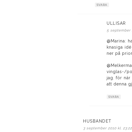
SVARA
ULLISAR
skr
5 september 2
@Marina: ha
knasiga idé
ner på prio
@Melkerma
vinglas-/po
jag. för när
att denna g
SVARA
HUSBANDET
skriver:
3 september 2010 kl. 23:2