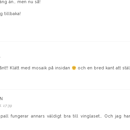
säng än… men nu så!
 tillbaka!
0
sånt!! Klätt med mosaik på insidan
och en bred kant att stäl
N
skriver:
. 17:39
all fungerar annars väldigt bra till vinglaset… Och jag ha