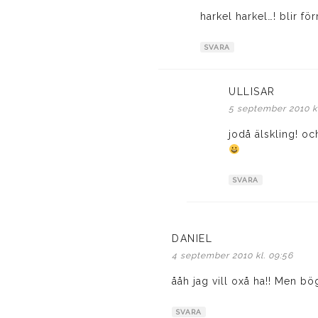
harkel harkel…! blir fö
SVARA
ULLISAR
skriver:
5 september 2010 kl
jodå älskling! och
SVARA
DANIEL
skriver:
4 september 2010 kl. 09:56
ååh jag vill oxå ha!! Men böga
SVARA