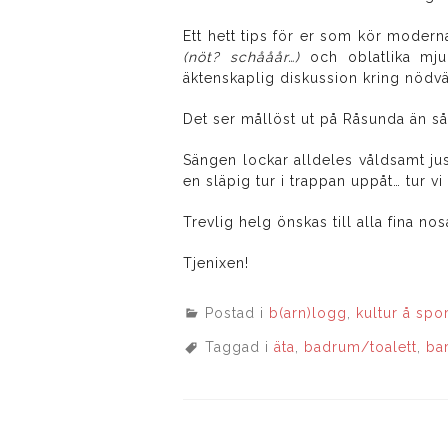
Ett hett tips för er som kör moder
(nöt? schååår…)
och oblatlika mjuk
äktenskaplig diskussion kring nödvän
Det ser mållöst ut på Råsunda än s
Sängen lockar alldeles våldsamt jus
en släpig tur i trappan uppåt… tur 
Trevlig helg önskas till alla fina nos
Tjenixen!
Postad i
b(arn)logg
,
kultur å spo
Taggad i
äta
,
badrum/toalett
,
ba