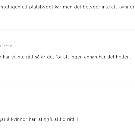
rmodligen ett platsbyggt kar men det betyder inte att kvinnor “a
. 21:12
 har vi inte rätt så är det för att ingen annan har det heller…
r å kvinnor har iaf 99% alltid rätt!!!