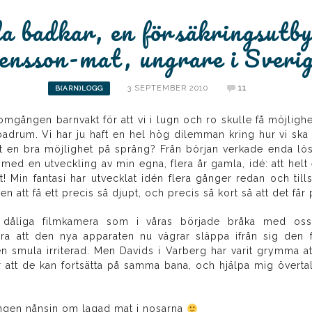
a badkar, en försäkringsutb
nsson-mat, ungrare i Sverig
3 SEPTEMBER 2010
11
B(ARN)LOGG
omgången barnvakt för att vi i lugn och ro skulle få möjligh
badrum. Vi har ju haft en hel hög dilemman kring hur vi sk
en bra möjlighet på språng? Från början verkade enda lösni
 en utveckling av min egna, flera år gamla, idé: att helt 
det! Min fantasi har utvecklat idén flera gånger redan och t
 att få ett precis så djupt, och precis så kort så att det får p
dåliga filmkamera som i våras började bråka med oss 
bara att den nya apparaten nu vägrar släppa ifrån sig de
en smula irriterad. Men Davids i Varberg har varit grymma at
r att de kan fortsätta på samma bana, och hjälpa mig övertal
ången nånsin om lagad mat i nosarna