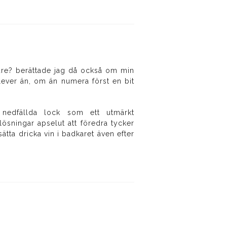
llare? berättade jag då också om min
 lever än, om än numera först en bit
nedfällda lock som ett utmärkt
lösningar apselut att föredra tycker
sätta dricka vin i badkaret även efter