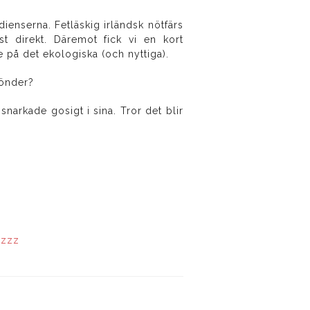
dienserna. Fetläskig irländsk nötfärs
t direkt. Däremot fick vi en kort
e på det ekologiska (och nyttiga).
sönder?
narkade gosigt i sina. Tror det blir
,
zzz