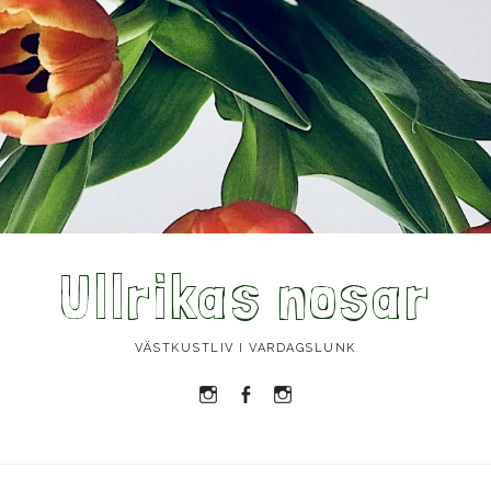
Ullrikas nosar
VÄSTKUSTLIV I VARDAGSLUNK
Instagram
Facebook
Instagram
Ullrika
Ullrika
Lolles