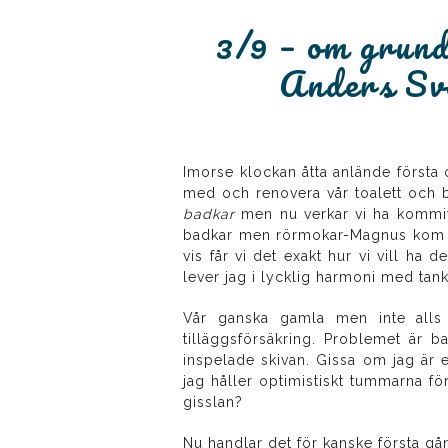
3/9 – om grund
Anders Sve
Imorse klockan åtta anlände första 
med och renovera vår toalett och 
badkar
men nu verkar vi ha kommit 
badkar men rörmokar-Magnus kom med
vis får vi det exakt hur vi vill ha 
lever jag i lycklig harmoni med tanken
Vår ganska gamla men inte alls 
tilläggsförsäkring. Problemet är 
inspelade skivan. Gissa om jag är 
jag håller optimistiskt tummarna fö
gisslan?
Nu handlar det för kanske första g