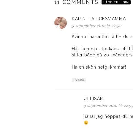
11 COMMENTS
LÄGG TILL DIN
KARIN - ALICESMAMMA
skr
3 september 2010 kl. 22:30
Kvinnor har alltid rätt – du
Här hemma slockade ett lit
sliter både på 20-månaders
Ha en skön helg, kramar!
SVARA
ULLISAR
skriver:
3 september 2010 kl. 22:5
haha! jag hoppas du ha